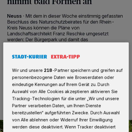
nimmt bald Formen an
Neuss
·
Mit dem in dieser Woche einstimmig gefassten
Beschluss des Naturschutzbeirates für den Rhein-
Kreis Neuss können die Pläne von
Landschaftsarchitekt Franz Reschke umgesetzt
werden: Der Bürgerpark und damit das
Landesgartenschaugelände geht ab Frühjahr 2024 in
den Bau. Bevor die ersten 200 der mehr als 2.000
geplanten Bäume gepflanzt werden können und die
Bagger rollen, muss in den Wintermonaten für die
neuen Eingänge Platz geschaffen werden.
Wir und unsere
218
-Partner speichern und greifen auf
personenbezogene Daten wie Browserdaten oder
eindeutige Kennungen auf Ihrem Gerät zu. Durch
Auswahl von Alle Cookies akzeptieren aktivieren Sie
21.11.2023 , 09:51 Uhr
2 Minuten Lesezeit
Tracking-Technologien für die unter „Wir und unsere
Partner verarbeiten Daten, um Ihnen Dienste
bereitzustellen“ aufgeführten Zwecke. Durch Auswahl
von Alle ablehnen oder Widerruf Ihrer Einwilligung
werden diese deaktiviert. Wenn Tracker deaktiviert