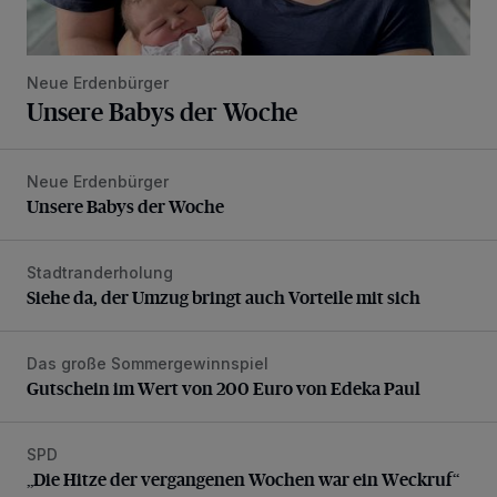
Neue Erdenbürger
Unsere Babys der Woche
Neue Erdenbürger
Unsere Babys der Woche
Unsere Babys der Woche
Stadtranderholung
Siehe da, der Umzug bringt auch Vorteile mit sich
Siehe da, der Umzug bringt auch Vorteile mit sich
Das große Sommergewinnspiel
Gutschein im Wert von 200 Euro von Edeka Paul
Gutschein im Wert von 200 Euro von Edeka Paul
SPD
„Die Hitze der vergangenen Wochen war ein Weckruf“
„Die Hitze der vergangenen Wochen war ein Weckruf“