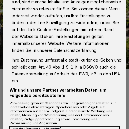
sind, sind manche Inhalte und Anzeigen möglicherweise
nicht mehr so relevant für Sie. Sie können dieses Menü
jederzeit wieder aufrufen, um Ihre Einstellungen zu
ändern oder Ihre Einwilligung zu widerrufen, indem Sie
auf den Link Cookie-Einstellungen am unteren Rand
der Webseite klicken. Ihre Einstellungen gelten
innerhalb unseres Website. Weitere Informationen
finden Sie in unserer Datenschutzerklärung.
Ihre Zustimmung umfasst alle stadt-kurier.de-Seiten und
schließt gem. Art. 49 Abs. 1 S. 1 lit. a DSGVO auch die
Datenverarbeitung außerhalb des EWR, z.B. in den USA
Blühende Landschaften: So stellen sich die Macher Neuss während
der Landesgartenschau vor.
ein.
Foto: Foto: Franz Reschke Landschaftsarchitektur GmbH/Franz Reschke
Wir und unsere Partner verarbeiten Daten, um
Landschaftsarchitektur GmbH
Folgendes bereitzustellen:
Verwendung genauer Standortdaten. Endgeräteeigenschaften zur
Identifikation aktiv abfragen. Speichern von oder Zugriff auf
Informationen auf einem Endgerät. Personalisierte Werbung und
Inhalte, Messung von Werbeleistung und der Performance von
Inhalten, Zielgruppenforschung sowie Entwicklung und
Verbesserung von Angeboten.
Liste der Partner (Lieferanten)