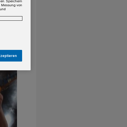
gen. Speichern
e, Messung von
 und
kzeptieren