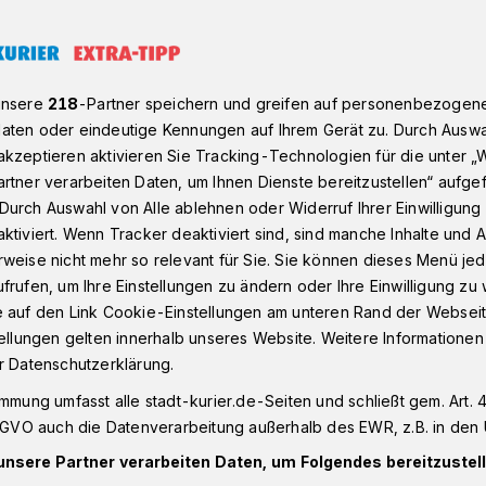
 30 zu knacken war für mich viel schlimmer als die 50“
unsere
218
-Partner speichern und greifen auf personenbezogen
aten oder eindeutige Kennungen auf Ihrem Gerät zu. Durch Auswa
kzeptieren aktivieren Sie Tracking-Technologien für die unter „
rtner verarbeiten Daten, um Ihnen Dienste bereitzustellen“ aufge
: „Die 30 zu
Durch Auswahl von Alle ablehnen oder Widerruf Ihrer Einwilligun
ktiviert. Wenn Tracker deaktiviert sind, sind manche Inhalte und
für mich viel
weise nicht mehr so relevant für Sie. Sie können dieses Menü jed
frufen, um Ihre Einstellungen zu ändern oder Ihre Einwilligung zu 
s die 50“
e auf den Link Cookie-Einstellungen am unteren Rand der Webseit
tellungen gelten innerhalb unseres Website. Weitere Informationen
r Datenschutzerklärung.
 — diesen Satz hört man immer wieder.
immung umfasst alle stadt-kurier.de-Seiten und schließt gem. Art. 4
an Otte alias Ötte ist das Alter "doch nur
DSGVO auch die Datenverarbeitung außerhalb des EWR, z.B. in den 
hren der personifizierte, junge und moderne
unsere Partner verarbeiten Daten, um Folgendes bereitzustell
oller Tatendrang und Lebensfreude.