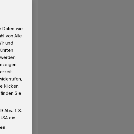
e Daten wie
hl von Alle
Wir und
führten
g werden
 Anzeigen
erzeit
widerrufen,
e klicken.
 finden Sie
9 Abs. 1 S.
USA ein.
en: