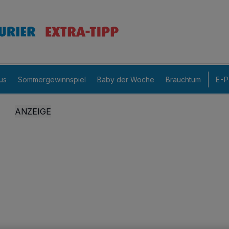
us
Sommergewinnspiel
Baby der Woche
Brauchtum
E-P