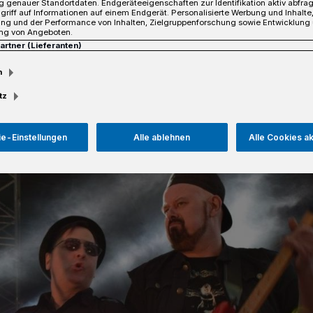
 genauer Standortdaten. Endgeräteeigenschaften zur Identifikation aktiv abfra
griff auf Informationen auf einem Endgerät. Personalisierte Werbung und Inhalt
ung und der Performance von Inhalten, Zielgruppenforschung sowie Entwicklung
ng von Angeboten.
Partner (Lieferanten)
sezeit
m
tz
e-Einstellungen
Alle ablehnen
Alle Cookies a