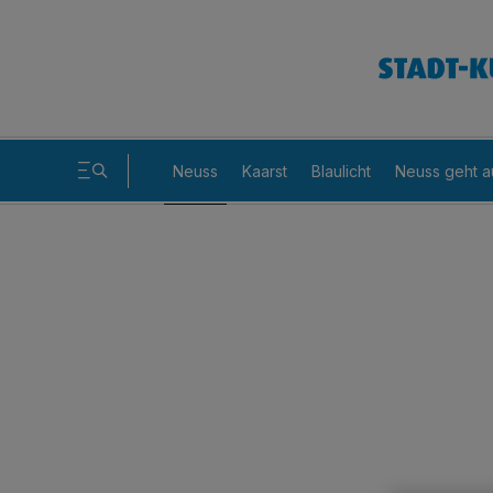
Neuss
Kaarst
Blaulicht
Neuss geht a