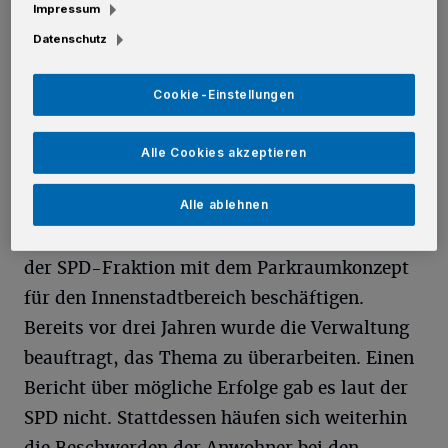
Impressum
E
in Problem, dem sich die Neusser SPD
Datenschutz
bereits 2013 angenommen hatte. Jetzt
fordert sie erneut, dass die Verwaltung aktiv
Cookie-Einstellungen
wird und mehr Bewohnerstellen eingerichtet
werden.
Alle Cookies akzeptieren
Der Planungsausschuss der Stadt Neuss wird
Alle ablehnen
sich in seiner Sitzung am 22. Juni auf Antrag
der SPD-Fraktion mit dem Parkraumkonzept
für den Innenstadtbereich beschäftigen.
Bereits vor drei Jahren wurde die Verwaltung
beauftragt, das Thema zu überarbeiten. Einen
Bericht über mögliche Erfolge gab es laut der
SPD nicht. Stattdessen häufen sich weiterhin
die Beschwerden der Anwohner bei den