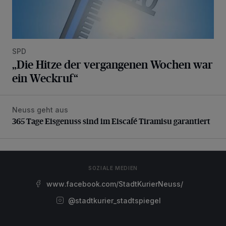
SPD
„Die Hitze der vergangenen Wochen war
ein Weckruf“
Neuss geht aus
365 Tage Eisgenuss sind im Eiscafé Tiramisu garantiert
365 Tage Eisgenuss sind im Eiscafé Tiramisu garantiert
SOZIALE MEDIEN
www.facebook.com/StadtKurierNeuss/
@stadtkurier_stadtspiegel