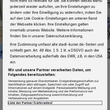
nicht mehr so relevant für Sie. Sie können dieses Menü
jederzeit wieder aufrufen, um Ihre Einstellungen zu
ändern oder Ihre Einwilligung zu widerrufen, indem Sie
auf den Link Cookie-Einstellungen am unteren Rand
der Webseite klicken. Ihre Einstellungen gelten
innerhalb unseres Website. Weitere Informationen
finden Sie in unserer Datenschutzerklärung.
Ihre Zustimmung umfasst alle stadt-kurier.de-Seiten und
schließt gem. Art. 49 Abs. 1 S. 1 lit. a DSGVO auch die
Datenverarbeitung außerhalb des EWR, z.B. in den USA
ein.
Michael Ziege (links) und Arno Jansen setzten sich für bessere
Parkbedingungen für Anwohner der Neusser Innenstadt ein.
Wir und unsere Partner verarbeiten Daten, um
Foto: Foto: privat
Folgendes bereitzustellen:
Verwendung genauer Standortdaten. Endgeräteeigenschaften zur
Identifikation aktiv abfragen. Speichern von oder Zugriff auf
Informationen auf einem Endgerät. Personalisierte Werbung und
Inhalte, Messung von Werbeleistung und der Performance von
Inhalten, Zielgruppenforschung sowie Entwicklung und
Verbesserung von Angeboten.
Von Violetta Buciak
Liste der Partner (Lieferanten)