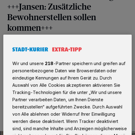
+++Jansen: Zusätzliche
Bewohnerstellen sollen
kommen+++
Neuss
·
Anwohner der Neusser Innenstadt kennen das
Problem. Besonders in den Abendstunden sind
Parkplätze vor der Haustüre Mangelware. Nach
mehrmaligem Herumkreisen um den Block, bleibt nur
Wir und unsere
218
-Partner speichern und greifen auf
noch die Alternative Halteverbot — und das obwohl die
personenbezogene Daten wie Browserdaten oder
30 Euro für den Anwohnerparkausweis bezahlt
eindeutige Kennungen auf Ihrem Gerät zu. Durch
wurden.
Auswahl von Alle Cookies akzeptieren aktivieren Sie
Tracking-Technologien für die unter „Wir und unsere
Partner verarbeiten Daten, um Ihnen Dienste
03.06.2016 , 15:32 Uhr
2 Minuten Lesezeit
bereitzustellen“ aufgeführten Zwecke. Durch Auswahl
von Alle ablehnen oder Widerruf Ihrer Einwilligung
werden diese deaktiviert. Wenn Tracker deaktiviert
sind, sind manche Inhalte und Anzeigen möglicherweise