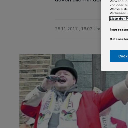
Verwendung
von oder Zu
Werbeleist
Verbesseru
Liste der 
28.11.2017 , 16:02 Uhr
2 Minuten Le
Impressu
Datenschu
Cooki