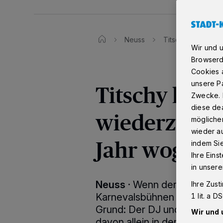
Neuss
Titschy kaum wie
Wir und 
Browserd
Cookies a
unsere Pa
Titschy kau
Zwecke. 
diese dea
wiederzuerk
möglicher
wieder au
Jahr wog er 
indem Si
Ihre Eins
in unsere
Neuss
·
Wenn der Nüsser Ju
Ihre Zust
Karnevalsbühnen tritt, blickt
1 lit. a 
Grund: Der DJ und Sänger 
Wir und 
davon allein in den vergang