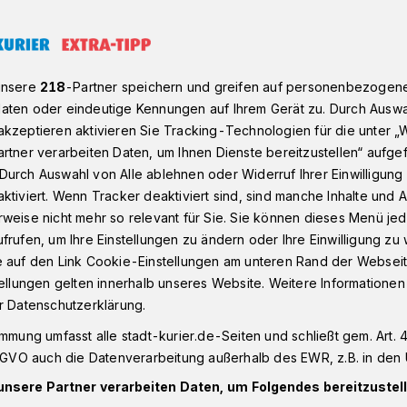
derzuerkennen: Vor einem Jahr wog er noch 60 Kilo mehr
unsere
218
-Partner speichern und greifen auf personenbezogen
aten oder eindeutige Kennungen auf Ihrem Gerät zu. Durch Auswa
kzeptieren aktivieren Sie Tracking-Technologien für die unter „
rtner verarbeiten Daten, um Ihnen Dienste bereitzustellen“ aufge
m
Durch Auswahl von Alle ablehnen oder Widerruf Ihrer Einwilligun
ktiviert. Wenn Tracker deaktiviert sind, sind manche Inhalte und
ennen: Vor einem
weise nicht mehr so relevant für Sie. Sie können dieses Menü jed
frufen, um Ihre Einstellungen zu ändern oder Ihre Einwilligung zu 
noch 60 Kilo mehr
e auf den Link Cookie-Einstellungen am unteren Rand der Webseit
tellungen gelten innerhalb unseres Website. Weitere Informationen
r Datenschutzerklärung.
ng Markus Titschnegg auf die
immung umfasst alle stadt-kurier.de-Seiten und schließt gem. Art. 4
 er aktuell in ungläubige Gesichter. Der
DSGVO auch die Datenverarbeitung außerhalb des EWR, z.B. in den 
hat stolze 60 Kilo abgenommen — 40
unsere Partner verarbeiten Daten, um Folgendes bereitzustell
enen vier Monaten.