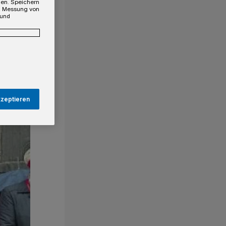
gen. Speichern
e, Messung von
 und
kzeptieren