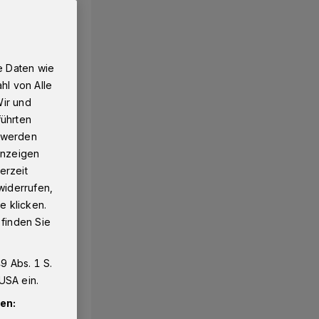
e Daten wie
hl von Alle
Wir und
führten
g werden
 Anzeigen
erzeit
widerrufen,
e klicken.
 finden Sie
9 Abs. 1 S.
USA ein.
en: