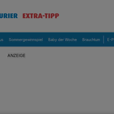
us
Sommergewinnspiel
Baby der Woche
Brauchtum
E-P