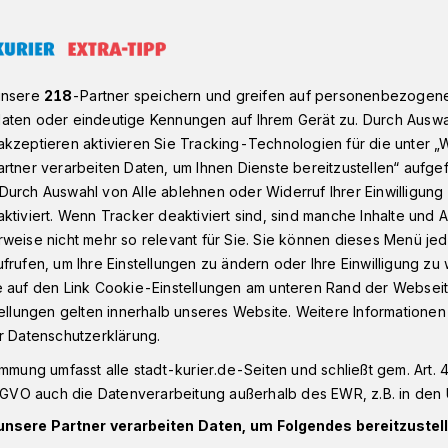
 zu Lenis Geburtstag: Stammzellenspenderin gefunden!
unsere
218
-Partner speichern und greifen auf personenbezogen
aten oder eindeutige Kennungen auf Ihrem Gerät zu. Durch Auswa
kzeptieren aktivieren Sie Tracking-Technologien für die unter „
rtner verarbeiten Daten, um Ihnen Dienste bereitzustellen“ aufge
chten zu Lenis
Durch Auswahl von Alle ablehnen oder Widerruf Ihrer Einwilligun
ktiviert. Wenn Tracker deaktiviert sind, sind manche Inhalte und
weise nicht mehr so relevant für Sie. Sie können dieses Menü jed
frufen, um Ihre Einstellungen zu ändern oder Ihre Einwilligung zu 
spenderin
e auf den Link Cookie-Einstellungen am unteren Rand der Webseit
tellungen gelten innerhalb unseres Website. Weitere Informationen
r Datenschutzerklärung.
immung umfasst alle stadt-kurier.de-Seiten und schließt gem. Art. 4
DSGVO auch die Datenverarbeitung außerhalb des EWR, z.B. in den 
te Geburtstagsgeschenk bekommen, das
unsere Partner verarbeiten Daten, um Folgendes bereitzustell