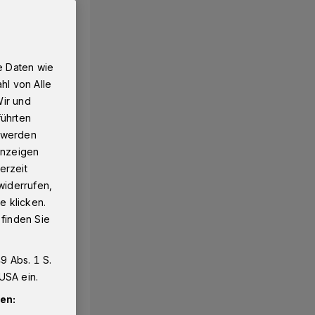
e Daten wie
hl von Alle
Wir und
führten
g werden
 Anzeigen
erzeit
widerrufen,
e klicken.
 finden Sie
9 Abs. 1 S.
USA ein.
en: