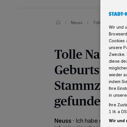
Neuss
Tolle Nachrichten
Wir und 
Browserd
Cookies a
unsere Pa
Tolle Nachri
Zwecke. 
diese dea
Geburtstag:
möglicher
wieder au
Stammzellen
indem Si
Ihre Eins
gefunden!
in unsere
Ihre Zust
1 lit. a 
Neuss
·
Ich habe das tolls
Wir und 