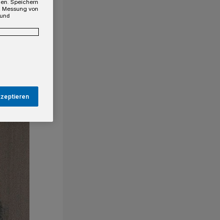
gen. Speichern
e, Messung von
 und
kzeptieren