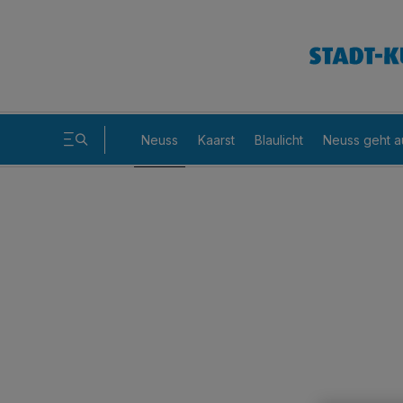
Neuss
Kaarst
Blaulicht
Neuss geht a