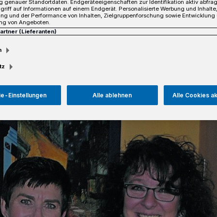
hreibt Leni Jorißen auf ihrer
 genauer Standortdaten. Endgeräteeigenschaften zur Identifikation aktiv abfra
griff auf Informationen auf einem Endgerät. Personalisierte Werbung und Inhalt
hren leidet die ehemalige
ung und der Performance von Inhalten, Zielgruppenforschung sowie Entwicklung
ng von Angeboten.
henmarkkrebs.
Partner (Lieferanten)
m
tz
sezeit
e-Einstellungen
Alle ablehnen
Alle Cookies a