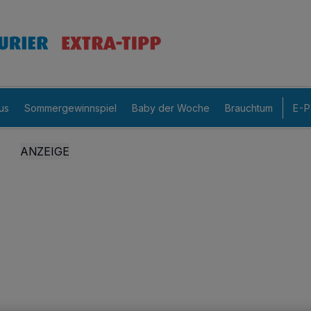
us
Sommergewinnspiel
Baby der Woche
Brauchtum
E-P