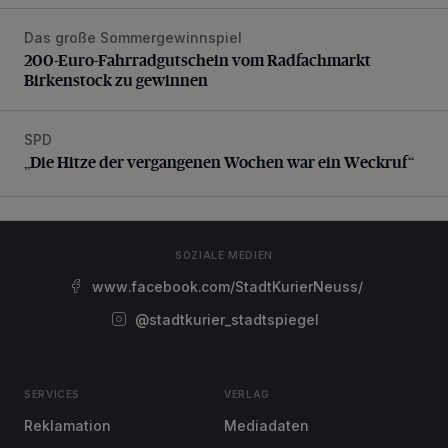
Das große Sommergewinnspiel
200-Euro-Fahrradgutschein vom Radfachmarkt Birkenst
200-Euro-Fahrradgutschein vom Radfachmarkt
Birkenstock zu gewinnen
SPD
„Die Hitze der vergangenen Wochen war ein Weckruf“
„Die Hitze der vergangenen Wochen war ein Weckruf“
SOZIALE MEDIEN
www.facebook.com/StadtKurierNeuss/
@stadtkurier_stadtspiegel
SERVICES
VERLAG
Reklamation
Mediadaten