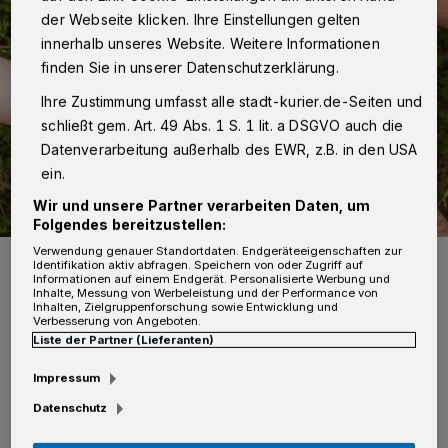
der Webseite klicken. Ihre Einstellungen gelten
innerhalb unseres Website. Weitere Informationen
finden Sie in unserer Datenschutzerklärung.
Ihre Zustimmung umfasst alle stadt-kurier.de-Seiten und
schließt gem. Art. 49 Abs. 1 S. 1 lit. a DSGVO auch die
Datenverarbeitung außerhalb des EWR, z.B. in den USA
ein.
Wir und unsere Partner verarbeiten Daten, um
Folgendes bereitzustellen:
Verwendung genauer Standortdaten. Endgeräteeigenschaften zur
Foto: Pixabay
Identifikation aktiv abfragen. Speichern von oder Zugriff auf
Informationen auf einem Endgerät. Personalisierte Werbung und
Inhalte, Messung von Werbeleistung und der Performance von
Inhalten, Zielgruppenforschung sowie Entwicklung und
Verbesserung von Angeboten.
Liste der Partner (Lieferanten)
D
en Grundsatz, dass alle Menschen
Impressum
gleichberechtigt in der Gesellschaft
Datenschutz
teilhaben können, verfolgt die AWO Neuss und