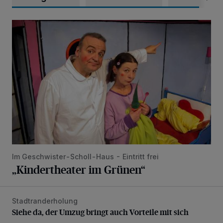
„Kindertheater im Grünen“
Im Geschwister-Scholl-Haus - Eintritt frei
„Kindertheater im Grünen“
Stadtranderholung
Siehe da, der Umzug bringt auch Vorteile mit sich
Siehe da, der Umzug bringt auch Vorteile mit sich