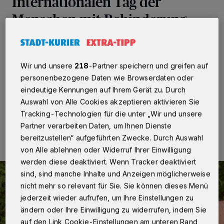
Internationalen Tag der
Menschen mit Behinderung
"Inklusion von Anfang an!" — Wird Inklusion von
Kindheit an erlebt, ist das Miteinander von Menschen
mit und ohne Behinderung später im Alltag
Wir und unsere
218
-Partner speichern und greifen auf
selbstverständlich.
personenbezogene Daten wie Browserdaten oder
eindeutige Kennungen auf Ihrem Gerät zu. Durch
Auswahl von Alle Cookies akzeptieren aktivieren Sie
Tracking-Technologien für die unter „Wir und unsere
03.05.2018 , 14:52 Uhr
Eine Minute Lesezeit
Partner verarbeiten Daten, um Ihnen Dienste
bereitzustellen“ aufgeführten Zwecke. Durch Auswahl
von Alle ablehnen oder Widerruf Ihrer Einwilligung
werden diese deaktiviert. Wenn Tracker deaktiviert
sind, sind manche Inhalte und Anzeigen möglicherweise
nicht mehr so relevant für Sie. Sie können dieses Menü
jederzeit wieder aufrufen, um Ihre Einstellungen zu
ändern oder Ihre Einwilligung zu widerrufen, indem Sie
auf den Link Cookie-Einstellungen am unteren Rand