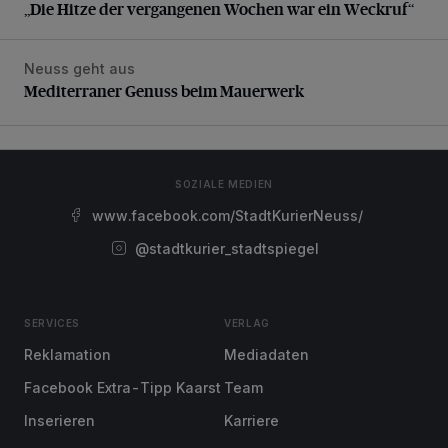
„Die Hitze der vergangenen Wochen war ein Weckruf“
Neuss geht aus
Mediterraner Genuss beim Mauerwerk
Mediterraner Genuss beim Mauerwerk
SOZIALE MEDIEN
www.facebook.com/StadtKurierNeuss/
@stadtkurier_stadtspiegel
SERVICES
VERLAG
Reklamation
Mediadaten
Facebook Extra-Tipp Kaarst
Team
Inserieren
Karriere