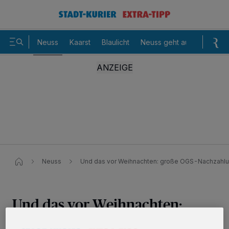
Neuss
Kaarst
Blaulicht
Neuss geht aus
Sommer
Neuss
Und das vor Weihnachten: große OGS-Nachzahl
Und das vor Weihnachten:
große OGS-Nachzahlung