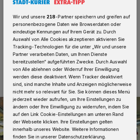
Neuss
·
Es war ein Schock für viele Neusser Familien.
Wir und unsere
218
-Partner speichern und greifen auf
Die Stadt Neuss verschickt derzeit Gebührenbescheide
für die Offene Ganztagsschule OGS. Auf einen Schlag
personenbezogene Daten wie Browserdaten oder
wird ein Gesamtbetrag für fünf Monate eingefordert —
eindeutige Kennungen auf Ihrem Gerät zu. Durch
bei manchen Paaren wird somit ein Betrag von rund
Auswahl von Alle Cookies akzeptieren aktivieren Sie
1.000 Euro fällig.
Tracking-Technologien für die unter „Wir und unsere
Partner verarbeiten Daten, um Ihnen Dienste
bereitzustellen“ aufgeführten Zwecke. Durch Auswahl
13.12.2017 , 11:42 Uhr
Eine Minute Lesezeit
von Alle ablehnen oder Widerruf Ihrer Einwilligung
werden diese deaktiviert. Wenn Tracker deaktiviert
sind, sind manche Inhalte und Anzeigen möglicherweise
nicht mehr so relevant für Sie. Sie können dieses Menü
jederzeit wieder aufrufen, um Ihre Einstellungen zu
ändern oder Ihre Einwilligung zu widerrufen, indem Sie
auf den Link Cookie-Einstellungen am unteren Rand
der Webseite klicken. Ihre Einstellungen gelten
innerhalb unseres Website. Weitere Informationen
finden Sie in unserer Datenschutzerklärung.