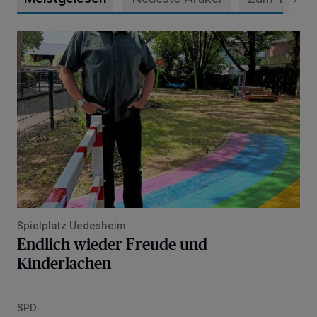
Endlich wieder Freude und Kinderlachen
Spielplatz Uedesheim
Endlich wieder Freude und
Kinderlachen
SPD
„Die Hitze der vergangenen Wochen war ein Weckruf“