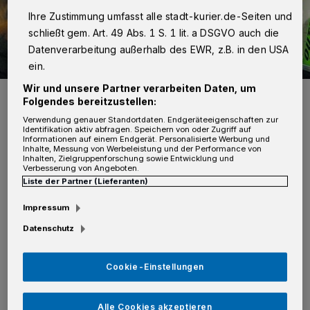
Ihre Zustimmung umfasst alle stadt-kurier.de-Seiten und
schließt gem. Art. 49 Abs. 1 S. 1 lit. a DSGVO auch die
Datenverarbeitung außerhalb des EWR, z.B. in den USA
ein.
Wir und unsere Partner verarbeiten Daten, um
Folgendes bereitzustellen:
Verwendung genauer Standortdaten. Endgeräteeigenschaften zur
Identifikation aktiv abfragen. Speichern von oder Zugriff auf
Informationen auf einem Endgerät. Personalisierte Werbung und
Inhalte, Messung von Werbeleistung und der Performance von
Von Violetta Fehse
Inhalten, Zielgruppenforschung sowie Entwicklung und
Verbesserung von Angeboten.
Liste der Partner (Lieferanten)
V
iele Eltern haben damit gerade in der
Impressum
Adventszeit und kurz vor dem
Datenschutz
Jahreswechsel ein Problem. Silke Deuss ärgert
sich über das Verhalten der Stadt: "Wir sind in
Cookie-Einstellungen
der glücklichen Lage das Geld aufbringen zu
können. Ich kenne allerdings viele Betroffene,
Alle Cookies akzeptieren