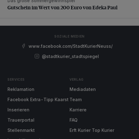
Das große Sommergewinnspiel
Gutschein im Wert von 200 Euro von Edeka Paul
Gutschein im Wert von 200 Euro von Edeka Paul
SOZIALE MEDIEN
www.facebook.com/StadtKurierNeuss/
@stadtkurier_stadtspiegel
SERVICES
VERLAG
Reklamation
Mediadaten
Facebook Extra-Tipp Kaarst
Team
Inserieren
Karriere
Trauerportal
FAQ
Stellenmarkt
Erft Kurier Top Kurier