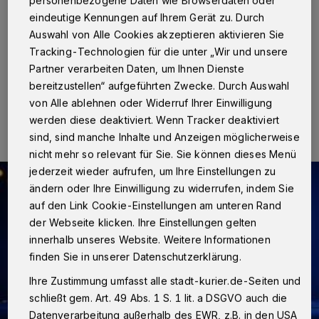
wohlbehalten angetroffen!
eindeutige Kennungen auf Ihrem Gerät zu. Durch
Auswahl von Alle Cookies akzeptieren aktivieren Sie
Neuss
·
jcsjdcnjdn
Tracking-Technologien für die unter „Wir und unsere
Partner verarbeiten Daten, um Ihnen Dienste
bereitzustellen“ aufgeführten Zwecke. Durch Auswahl
03.05.2023 , 09:28 Uhr
Eine Minute Lesezeit
von Alle ablehnen oder Widerruf Ihrer Einwilligung
werden diese deaktiviert. Wenn Tracker deaktiviert
sind, sind manche Inhalte und Anzeigen möglicherweise
nicht mehr so relevant für Sie. Sie können dieses Menü
jederzeit wieder aufrufen, um Ihre Einstellungen zu
ändern oder Ihre Einwilligung zu widerrufen, indem Sie
auf den Link Cookie-Einstellungen am unteren Rand
der Webseite klicken. Ihre Einstellungen gelten
innerhalb unseres Website. Weitere Informationen
finden Sie in unserer Datenschutzerklärung.
Ihre Zustimmung umfasst alle stadt-kurier.de-Seiten und
schließt gem. Art. 49 Abs. 1 S. 1 lit. a DSGVO auch die
Datenverarbeitung außerhalb des EWR, z.B. in den USA