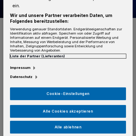
ein.
Wir und unsere Partner verarbeiten Daten, um
Folgendes bereitzustellen:
Foto: Kurier Verlag
Verwendung genauer Standortdaten. Endgeräteeigenschaften zur
Identifikation aktiv abfragen. Speichern von oder Zugriff auf
Informationen auf einem Endgerät. Personalisierte Werbung und
Inhalte, Messung von Werbeleistung und der Performance von
Inhalten, Zielgruppenforschung sowie Entwicklung und
Verbesserung von Angeboten.
Liste der Partner (Lieferanten)
Die Jugendliche galt seit Freitag, 28. April, als
Impressum
vermisst, nachdem sie ihr gewohntes
Datenschutz
Lebensumfeld verließ (siehe Artikel unter
https://www.stadt-kurier.de/neuss/neusser-
Cookie-Einstellungen
polizei-sucht-eine-junge-frau_aid-89578333
)
. Im Rahmen der Vermisstensuche konnte die
Alle Cookies akzeptieren
15-Jährige wohlbehalten am gestrigen Freitag,
2. Mai, angetroffen werden.
Alle ablehnen