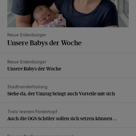
Neue Erdenbürger
Unsere Babys der Woche
Neue Erdenbürger
Unsere Babys der Woche
Unsere Babys der Woche
Stadtranderholung
Siehe da, der Umzug bringt auch Vorteile mit sich
Siehe da, der Umzug bringt auch Vorteile mit sich
Trotz leerem Fördertopf
Auch die OGS-Schüler sollen sich setzen können ...
Auch die OGS-Schüler sollen sich setzen können ...