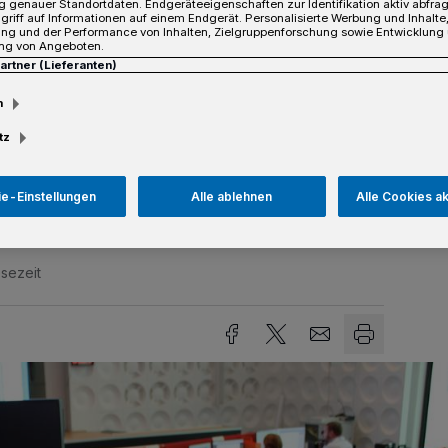
 genauer Standortdaten. Endgeräteeigenschaften zur Identifikation aktiv abfra
 (IPCC) in Neuss einen ganz besonderen
griff auf Informationen auf einem Endgerät. Personalisierte Werbung und Inhalt
ung und der Performance von Inhalten, Zielgruppenforschung sowie Entwicklung
cholz machte auf seinem Weg von Brüssel
ng von Angeboten.
Partner (Lieferanten)
nen Zwischenstopp an der Humboldtstraße
it den IPCC-Mitarbeitern und ließ sich
m
udthoff durch das Gebäude führen.
tz
ch vom Neusser Bürgermeister Reiner
e-Einstellungen
Alle ablehnen
Alle Cookies a
sezeit