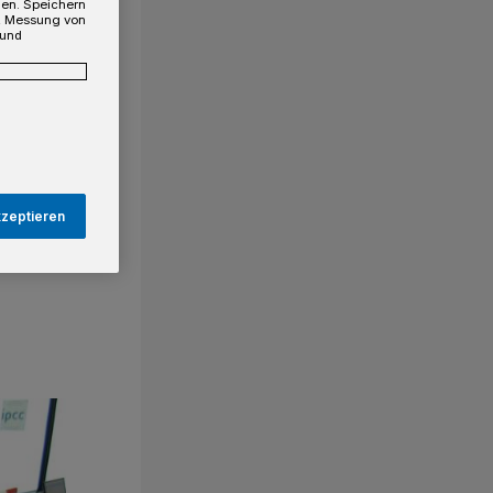
gen. Speichern
e, Messung von
 und
kzeptieren