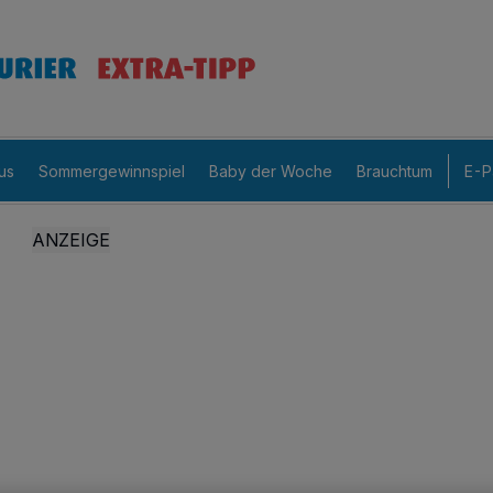
us
Sommergewinnspiel
Baby der Woche
Brauchtum
E-P