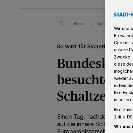
Neuss
Bundeskanzler Sc
Wir und 
Browserd
Cookies a
So wird für Sicherheit bei de
unsere Pa
Bundeskanzle
Zwecke. 
diese dea
möglicher
besuchte die 
wieder au
indem Si
Schaltzentra
Ihre Eins
in unsere
Ihre Zust
Einen Tag, nachdem NRW-Inn
1 lit. a 
auf die innere Sicherheit ei
Wir und 
Europameisterschaft gezogen