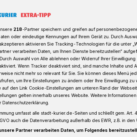
holz zu Besuch im IPCC in Neuss
unsere
218
-Partner speichern und greifen auf personenbezogen
aten oder eindeutige Kennungen auf Ihrem Gerät zu. Durch Auswa
kzeptieren aktivieren Sie Tracking-Technologien für die unter „
r EM gesorgt:
rtner verarbeiten Daten, um Ihnen Dienste bereitzustellen“ aufge
r Olaf Scholz
Durch Auswahl von Alle ablehnen oder Widerruf Ihrer Einwilligun
ktiviert. Wenn Tracker deaktiviert sind, sind manche Inhalte und
weise nicht mehr so relevant für Sie. Sie können dieses Menü jed
Polizei-
frufen, um Ihre Einstellungen zu ändern oder Ihre Einwilligung zu 
e auf den Link Cookie-Einstellungen am unteren Rand der Webseit
le in Neuss
tellungen gelten innerhalb unseres Website. Weitere Informationen
r Datenschutzerklärung.
immung umfasst alle stadt-kurier.de-Seiten und schließt gem. Art. 4
enminister Herbert Reul (CDU) mit Blick
DSGVO auch die Datenverarbeitung außerhalb des EWR, z.B. in den 
ne positive Zwischenbilanz der Fußball-
unsere Partner verarbeiten Daten, um Folgendes bereitzustell
 hatte, begrüßte er im „International