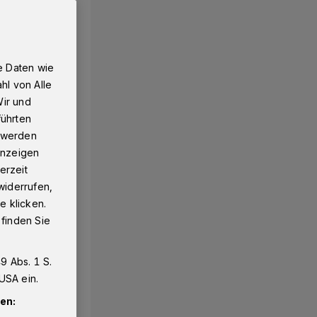
e Daten wie
hl von Alle
Wir und
führten
g werden
 Anzeigen
erzeit
widerrufen,
e klicken.
 finden Sie
9 Abs. 1 S.
USA ein.
en: