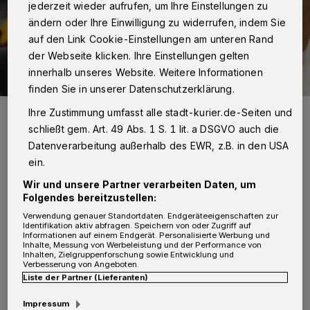
jederzeit wieder aufrufen, um Ihre Einstellungen zu
ändern oder Ihre Einwilligung zu widerrufen, indem Sie
auf den Link Cookie-Einstellungen am unteren Rand
der Webseite klicken. Ihre Einstellungen gelten
innerhalb unseres Website. Weitere Informationen
finden Sie in unserer Datenschutzerklärung.
Trotz Homeschooling und digitalem Unterricht haben viele Schüler
Ihre Zustimmung umfasst alle stadt-kurier.de-Seiten und
in der Pandemie den Anschluss verloren. Diese Lücken sollen nun
schließt gem. Art. 49 Abs. 1 S. 1 lit. a DSGVO auch die
geschlossen werden.
Datenverarbeitung außerhalb des EWR, z.B. in den USA
Foto: Pixabay
ein.
Wir und unsere Partner verarbeiten Daten, um
Folgendes bereitzustellen:
Verwendung genauer Standortdaten. Endgeräteeigenschaften zur
N
Identifikation aktiv abfragen. Speichern von oder Zugriff auf
euss.
Mit dem Aktionsprogramm
Informationen auf einem Endgerät. Personalisierte Werbung und
Inhalte, Messung von Werbeleistung und der Performance von
„Aufholen nach Corona“ wollen die
Inhalten, Zielgruppenforschung sowie Entwicklung und
Verbesserung von Angeboten.
Stadt Kaarst und das Land NRW diese Lücken
Liste der Partner (Lieferanten)
nun wieder schließen und mit zusätzlichen
Impressum