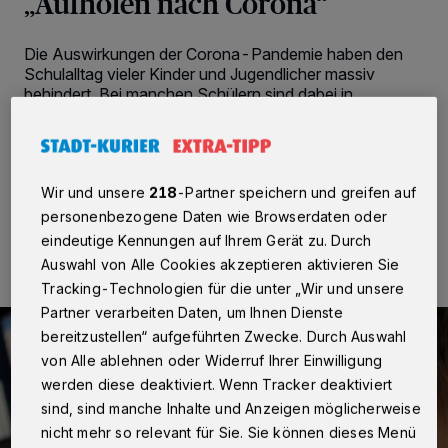
„Aufholen nach Corona“
Die Auswirkungen der Corona-Pandemie haben den
Schulalltag vieler Kinder und Jugendlicher massiv
behindert. Bei manchen Schülern sind dabei in
einzelnen Bereichen Defizite entstanden, die es nun
aufzuholen gilt.
Wir und unsere
218
-Partner speichern und greifen auf
personenbezogene Daten wie Browserdaten oder
15.02.2022 , 08:35 Uhr
2 Minuten Lesezeit
eindeutige Kennungen auf Ihrem Gerät zu. Durch
Auswahl von Alle Cookies akzeptieren aktivieren Sie
Tracking-Technologien für die unter „Wir und unsere
Partner verarbeiten Daten, um Ihnen Dienste
bereitzustellen“ aufgeführten Zwecke. Durch Auswahl
von Alle ablehnen oder Widerruf Ihrer Einwilligung
werden diese deaktiviert. Wenn Tracker deaktiviert
sind, sind manche Inhalte und Anzeigen möglicherweise
nicht mehr so relevant für Sie. Sie können dieses Menü