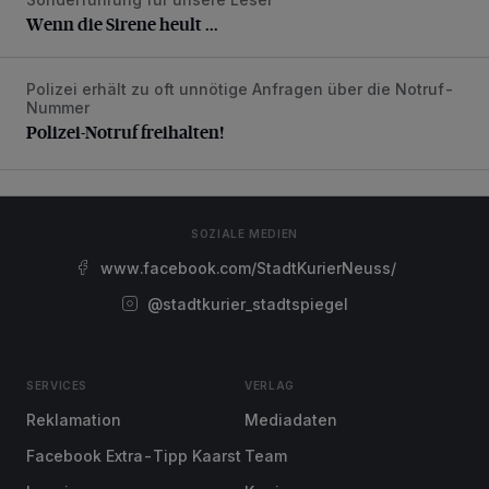
Wenn die Sirene heult ...
Polizei erhält zu oft unnötige Anfragen über die Notruf-
Polizei-Notruf freihalten!
Nummer
Polizei-Notruf freihalten!
SOZIALE MEDIEN
www.facebook.com/StadtKurierNeuss/
@stadtkurier_stadtspiegel
SERVICES
VERLAG
Reklamation
Mediadaten
Facebook Extra-Tipp Kaarst
Team