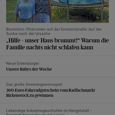
Brummton-Phänomen auf der Einsteinstraße: Auf der
Suche nach der Ursache
„Hilfe – unser Haus brummt!“ Warum die
Familie nachts nicht schlafen kann
Neue Erdenbürger
Unsere Babys der Woche
Unsere Babys der Woche
Das große Sommergewinnspiel
200-Euro-Fahrradgutschein vom Radfachmarkt Birkenst
200-Euro-Fahrradgutschein vom Radfachmarkt
Birkenstock zu gewinnen
Lebendige Industriegeschichte im Hengststall -
Wenn die Sirene heult ...
Sonderführung für unsere Leser