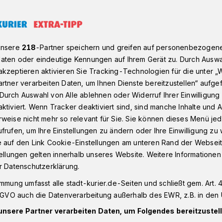
st spendet für Hochwasser-Opfer
unsere
218
-Partner speichern und greifen auf personenbezogen
aten oder eindeutige Kennungen auf Ihrem Gerät zu. Durch Auswa
kzeptieren aktivieren Sie Tracking-Technologien für die unter „
der Jungen Union Kaarst für die Opfer der
rtner verarbeiten Daten, um Ihnen Dienste bereitzustellen“ aufge
Durch Auswahl von Alle ablehnen oder Widerruf Ihrer Einwilligun
Kaarst für „Die
ktiviert. Wenn Tracker deaktiviert sind, sind manche Inhalte und
weise nicht mehr so relevant für Sie. Sie können dieses Menü jed
frufen, um Ihre Einstellungen zu ändern oder Ihre Einwilligung zu 
e auf den Link Cookie-Einstellungen am unteren Rand der Webseit
tellungen gelten innerhalb unseres Website. Weitere Informationen
r Datenschutzerklärung.
-In der Jungen Union Kaarst auf dem
immung umfasst alle stadt-kurier.de-Seiten und schließt gem. Art. 4
aarst-Büttgen liegt bereits einige
DSGVO auch die Datenverarbeitung außerhalb des EWR, z.B. in den 
tteln der genauen Spendensumme
unsere Partner verarbeiten Daten, um Folgendes bereitzustell
´s for Kids gemeinsam mit der Jungen Union