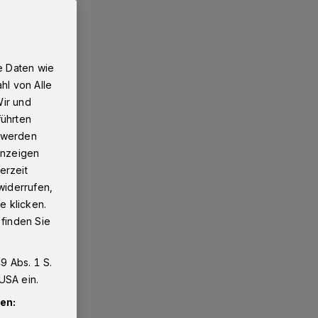
e Daten wie
hl von Alle
Wir und
führten
g werden
 Anzeigen
erzeit
widerrufen,
e klicken.
 finden Sie
9 Abs. 1 S.
USA ein.
en: