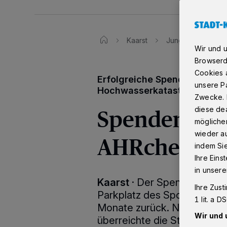
Kaarst
Junge Union Kaar
Wir und 
Browserd
Cookies a
Erfolgreiche Spendenaktion 
unsere Pa
Hochwasserkatastrophe
Zwecke. 
Spenden aus 
diese dea
möglicher
wieder au
AHRche“
indem Si
Ihre Eins
in unsere
Kaarst
·
Der Spenden Drive
Ihre Zust
Parkplatz des Sportforums K
1 lit. a 
Monate zurück. Nach Ermi
Wir und 
überreichte die Stiftung It