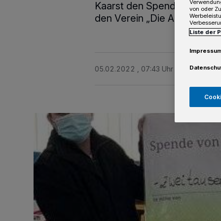
Verwendung
Kaarst den Spendenscheck ü
von oder Zu
Werbeleist
den Verein „Die AHRche“.
Verbesseru
Liste der 
Impressu
Datenschu
05.02.2022 , 07:43 Uhr
2 Minuten Le
Cooki