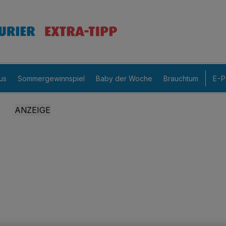
us
Sommergewinnspiel
Baby der Woche
Brauchtum
E-P