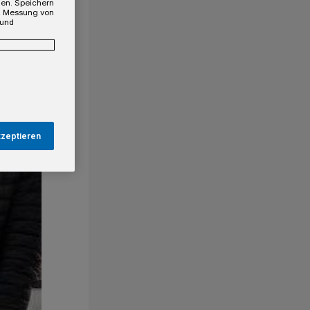
gen. Speichern
e, Messung von
 und
kzeptieren