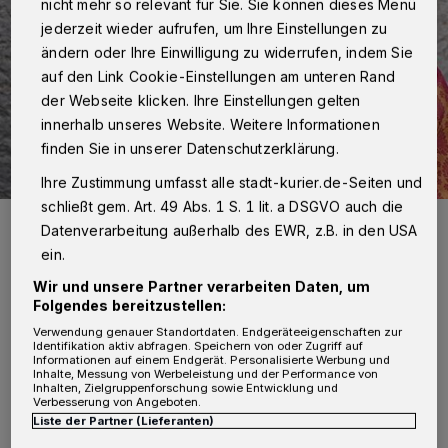
nicht mehr so relevant für Sie. Sie können dieses Menü
jederzeit wieder aufrufen, um Ihre Einstellungen zu
ändern oder Ihre Einwilligung zu widerrufen, indem Sie
auf den Link Cookie-Einstellungen am unteren Rand
der Webseite klicken. Ihre Einstellungen gelten
innerhalb unseres Website. Weitere Informationen
finden Sie in unserer Datenschutzerklärung.
Ihre Zustimmung umfasst alle stadt-kurier.de-Seiten und
schließt gem. Art. 49 Abs. 1 S. 1 lit. a DSGVO auch die
Zehntausende Mädchen und Jungen bringen jährlich als
Datenverarbeitung außerhalb des EWR, z.B. in den USA
Sternsingerinnen und Sternsinger den Segen Gottes in die Häuser,
singen und sammeln Spenden für benachteiligte und Not leidende
ein.
Kinder weltweit.
Wir und unsere Partner verarbeiten Daten, um
Foto: Kindermissionswerk/Mika Väisänen
Folgendes bereitzustellen:
Verwendung genauer Standortdaten. Endgeräteeigenschaften zur
Identifikation aktiv abfragen. Speichern von oder Zugriff auf
Informationen auf einem Endgerät. Personalisierte Werbung und
Inhalte, Messung von Werbeleistung und der Performance von
Inhalten, Zielgruppenforschung sowie Entwicklung und
I
Verbesserung von Angeboten.
n den einzelnen Gemeinden beginnen die
Liste der Partner (Lieferanten)
Sternsingeraktionen Anfang Januar 2026