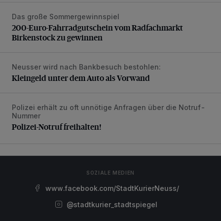
Das große Sommergewinnspiel
200-Euro-Fahrradgutschein vom Radfachmarkt Birkenst
200-Euro-Fahrradgutschein vom Radfachmarkt
Birkenstock zu gewinnen
Neusser wird nach Bankbesuch bestohlen:
Kleingeld unter dem Auto als Vorwand
Kleingeld unter dem Auto als Vorwand
Polizei erhält zu oft unnötige Anfragen über die Notruf-
Polizei-Notruf freihalten!
Nummer
Polizei-Notruf freihalten!
SOZIALE MEDIEN
www.facebook.com/StadtKurierNeuss/
@stadtkurier_stadtspiegel