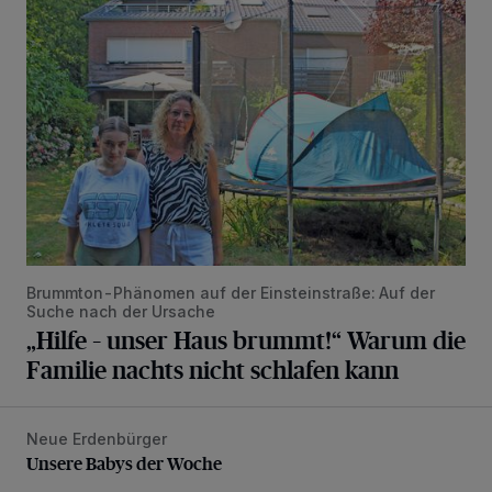
„Hilfe – unser Haus brummt!“ Warum die Familie nachts nic
Brummton-Phänomen auf der Einsteinstraße: Auf der
Suche nach der Ursache
„Hilfe – unser Haus brummt!“ Warum die
Familie nachts nicht schlafen kann
Neue Erdenbürger
Unsere Babys der Woche
Unsere Babys der Woche