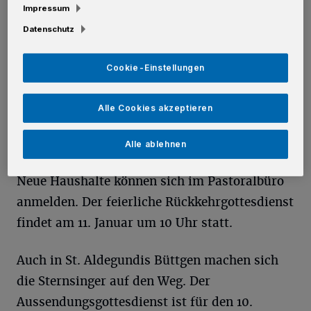
Impressum
mit feierlichen Aussendungsgottesdiensten.
Datenschutz
In St. Martinus Kaarst startet die Aktion am 5.
Cookie-Einstellungen
Januar 2026 um 18 Uhr mit einem
Aussendungsgottesdienst. Von 6. bis 10. Januar
Alle Cookies akzeptieren
sind die Sternsinger in der Gemeinde
unterwegs. Besucht werden alle Haushalte, die
Alle ablehnen
in den vergangenen Jahren angemeldet waren.
Neue Haushalte können sich im Pastoralbüro
anmelden. Der feierliche Rückkehrgottesdienst
findet am 11. Januar um 10 Uhr statt.
Auch in St. Aldegundis Büttgen machen sich
die Sternsinger auf den Weg. Der
Aussendungsgottesdienst ist für den 10.