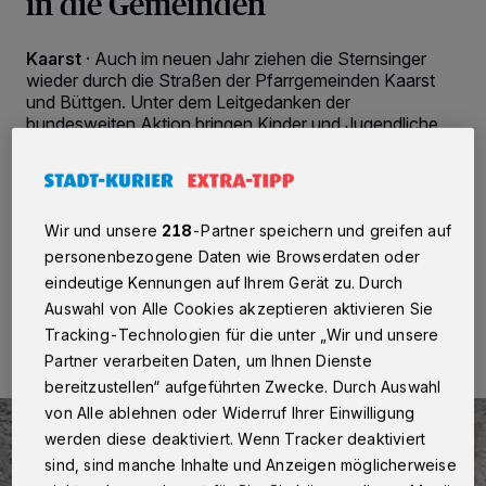
in die Gemeinden
Kaarst
·
Auch im neuen Jahr ziehen die Sternsinger
wieder durch die Straßen der Pfarrgemeinden Kaarst
und Büttgen. Unter dem Leitgedanken der
bundesweiten Aktion bringen Kinder und Jugendliche
als Heilige Drei Könige den Segen „Christus mansionem
benedicat“ – Christus segne dieses Haus – zu den
Menschen und sammeln dabei Spenden für
benachteiligte Kinder weltweit.
Wir und unsere
218
-Partner speichern und greifen auf
personenbezogene Daten wie Browserdaten oder
eindeutige Kennungen auf Ihrem Gerät zu. Durch
05.01.2026 , 09:43 Uhr
2 Minuten Lesezeit
Auswahl von Alle Cookies akzeptieren aktivieren Sie
Tracking-Technologien für die unter „Wir und unsere
Partner verarbeiten Daten, um Ihnen Dienste
bereitzustellen“ aufgeführten Zwecke. Durch Auswahl
von Alle ablehnen oder Widerruf Ihrer Einwilligung
werden diese deaktiviert. Wenn Tracker deaktiviert
sind, sind manche Inhalte und Anzeigen möglicherweise