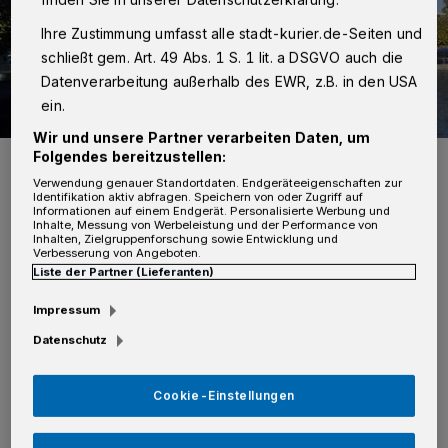
Ihre Zustimmung umfasst alle stadt-kurier.de-Seiten und
schließt gem. Art. 49 Abs. 1 S. 1 lit. a DSGVO auch die
Datenverarbeitung außerhalb des EWR, z.B. in den USA
ein.
Wir und unsere Partner verarbeiten Daten, um
Folgendes bereitzustellen:
Rathaus Kaarst.
Foto: Kurier Verlag/Rolf Retzlaff
Verwendung genauer Standortdaten. Endgeräteeigenschaften zur
Identifikation aktiv abfragen. Speichern von oder Zugriff auf
Informationen auf einem Endgerät. Personalisierte Werbung und
Inhalte, Messung von Werbeleistung und der Performance von
Inhalten, Zielgruppenforschung sowie Entwicklung und
Verbesserung von Angeboten.
Liste der Partner (Lieferanten)
D
ie Anmeldung für den Abholtermine
Impressum
erfolgt entweder online über das
Datenschutz
Termin-Buchungsportal der Stadt
(termine.kaarst.de), telefonisch unter Tel.
Cookie-Einstellungen
02131 / 98 70 oder direkt bei der Beantragung