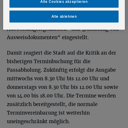
Alle Cookies akzeptieren
des Passes an der Infotheke. Im
Buchungsportal der Stadt sind die Termine
Alle ablehnen
unter dem Pfad „Pass- und
Ausweisangelegenheiten“ und „Abholung von
Ausweisdokumenten“ eingestellt.
Damit reagiert die Stadt auf die Kritik an der
bisherigen Terminbuchung für die
Passabholung. Zukünftig erfolgt die Ausgabe
mittwochs von 8.30 Uhr bis 12.00 Uhr und
donnerstags von 8.30 Uhr bis 12.00 Uhr sowie
von 14.00 bis 18.00 Uhr. Die Termine werden
zusätzlich bereitgestellt, die normale
Terminvereinbarung ist weiterhin
uneingeschränkt möglich.