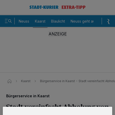
Neuss
Kaarst
Blaulicht
Neuss geht aus
Sommer
Kaarst
Bürgerservice in Kaarst - Stadt vereinfacht Abho
Bürgerservice in Kaarst
Stadt vereinfacht Abholung von