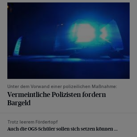
Vermeintliche Polizisten fordern Bargeld
Unter dem Vorwand einer polizeilichen Maßnahme:
Vermeintliche Polizisten fordern
Bargeld
Trotz leerem Fördertopf
Auch die OGS-Schüler sollen sich setzen können ...
Auch die OGS-Schüler sollen sich setzen können ...