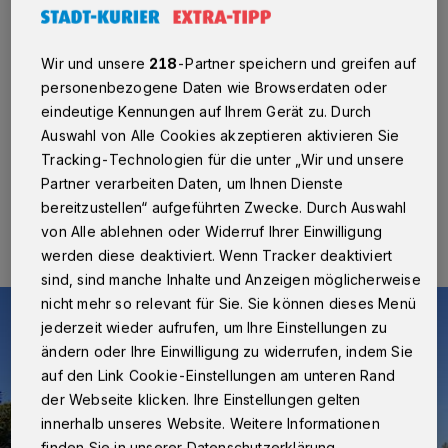
Pässen
Kaarst
·
Die Stadt Kaarst vereinfacht die Abholung von
Wir und unsere
218
-Partner speichern und greifen auf
beantragten Pass- und Ausweisdokumenten: Künftig
personenbezogene Daten wie Browserdaten oder
können Bürger ihre Ausweisdokumente unkompliziert in
eindeutige Kennungen auf Ihrem Gerät zu. Durch
extra dafür vorgesehenen Zeiträumen mitnehmen.
Auswahl von Alle Cookies akzeptieren aktivieren Sie
Tracking-Technologien für die unter „Wir und unsere
Partner verarbeiten Daten, um Ihnen Dienste
15.04.2022 , 14:48 Uhr
Eine Minute Lesezeit
bereitzustellen“ aufgeführten Zwecke. Durch Auswahl
von Alle ablehnen oder Widerruf Ihrer Einwilligung
werden diese deaktiviert. Wenn Tracker deaktiviert
sind, sind manche Inhalte und Anzeigen möglicherweise
nicht mehr so relevant für Sie. Sie können dieses Menü
jederzeit wieder aufrufen, um Ihre Einstellungen zu
ändern oder Ihre Einwilligung zu widerrufen, indem Sie
auf den Link Cookie-Einstellungen am unteren Rand
der Webseite klicken. Ihre Einstellungen gelten
innerhalb unseres Website. Weitere Informationen
finden Sie in unserer Datenschutzerklärung.