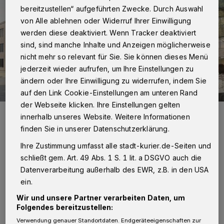
bereitzustellen“ aufgeführten Zwecke. Durch Auswahl
von Alle ablehnen oder Widerruf Ihrer Einwilligung
werden diese deaktiviert. Wenn Tracker deaktiviert
sind, sind manche Inhalte und Anzeigen möglicherweise
nicht mehr so relevant für Sie. Sie können dieses Menü
jederzeit wieder aufrufen, um Ihre Einstellungen zu
ändern oder Ihre Einwilligung zu widerrufen, indem Sie
auf den Link Cookie-Einstellungen am unteren Rand
der Webseite klicken. Ihre Einstellungen gelten
So soll die neue Gesamtschule Kaarst einmal aussehen. Die
innerhalb unseres Website. Weitere Informationen
Fertigstellung ist für das Jahr 2023 vorgesehen.
finden Sie in unserer Datenschutzerklärung.
Foto: Stadt Kaarst
Ihre Zustimmung umfasst alle stadt-kurier.de-Seiten und
schließt gem. Art. 49 Abs. 1 S. 1 lit. a DSGVO auch die
Datenverarbeitung außerhalb des EWR, z.B. in den USA
ein.
J
etzt hat die Stadt einen ersten optischen
Wir und unsere Partner verarbeiten Daten, um
Folgendes bereitzustellen:
Eindruck der neuen Schule vermittelt.
Verwendung genauer Standortdaten. Endgeräteeigenschaften zur