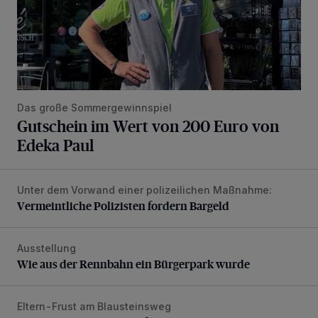
Das große Sommergewinnspiel
Gutschein im Wert von 200 Euro von
Edeka Paul
Unter dem Vorwand einer polizeilichen Maßnahme:
Vermeintliche Polizisten fordern Bargeld
Vermeintliche Polizisten fordern Bargeld
Ausstellung
Wie aus der Rennbahn ein Bürgerpark wurde
Wie aus der Rennbahn ein Bürgerpark wurde
Eltern-Frust am Blausteinsweg
Spielplatz ist längst überfällig