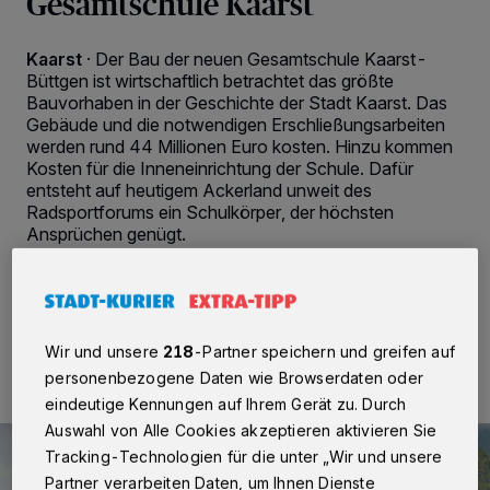
Gesamtschule Kaarst
Kaarst
·
Der Bau der neuen Gesamtschule Kaarst-
Büttgen ist wirtschaftlich betrachtet das größte
Bauvorhaben in der Geschichte der Stadt Kaarst. Das
Gebäude und die notwendigen Erschließungsarbeiten
werden rund 44 Millionen Euro kosten. Hinzu kommen
Kosten für die Inneneinrichtung der Schule. Dafür
entsteht auf heutigem Ackerland unweit des
Radsportforums ein Schulkörper, der höchsten
Ansprüchen genügt.
07.08.2020 , 11:47 Uhr
2 Minuten Lesezeit
Wir und unsere
218
-Partner speichern und greifen auf
personenbezogene Daten wie Browserdaten oder
eindeutige Kennungen auf Ihrem Gerät zu. Durch
Auswahl von Alle Cookies akzeptieren aktivieren Sie
Tracking-Technologien für die unter „Wir und unsere
Partner verarbeiten Daten, um Ihnen Dienste