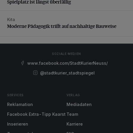
Spielplatz ist längst überfällig
Kita
Moderne Pädagogik trifft auf nachhaltige Bauweise
Moderne Pädagogik trifft auf nachhaltige Bauweise
SOZIALE MEDIEN
www.facebook.com/StadtKurierNeuss/
@stadtkurier_stadtspiegel
SERVICES
VERLAG
Reklamation
Mediadaten
Facebook Extra-Tipp Kaarst
Team
Inserieren
Karriere