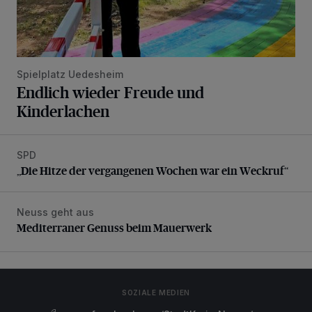
Spielplatz Uedesheim
Endlich wieder Freude und
Kinderlachen
SPD
„Die Hitze der vergangenen Wochen war ein Weckruf“
„Die Hitze der vergangenen Wochen war ein Weckruf“
Neuss geht aus
Mediterraner Genuss beim Mauerwerk
Mediterraner Genuss beim Mauerwerk
SOZIALE MEDIEN