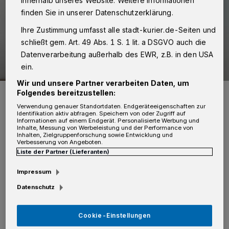
innerhalb unseres Website. Weitere Informationen
finden Sie in unserer Datenschutzerklärung.
Ihre Zustimmung umfasst alle stadt-kurier.de-Seiten und
schließt gem. Art. 49 Abs. 1 S. 1 lit. a DSGVO auch die
Datenverarbeitung außerhalb des EWR, z.B. in den USA
ein.
Wir und unsere Partner verarbeiten Daten, um
Schulabgänger, die im Herbst nicht direkt mit einer Ausbildung oder
Folgendes bereitzustellen:
einem Studium starten wollen, können sich für den
Freiwilligendienst bewerben.
Verwendung genauer Standortdaten. Endgeräteeigenschaften zur
Identifikation aktiv abfragen. Speichern von oder Zugriff auf
Foto: Getty Images/iStockphoto/DMEPhotography
Informationen auf einem Endgerät. Personalisierte Werbung und
Inhalte, Messung von Werbeleistung und der Performance von
Inhalten, Zielgruppenforschung sowie Entwicklung und
Verbesserung von Angeboten.
Liste der Partner (Lieferanten)
Impressum
D
abei handelt es sich um die Joseph-
Datenschutz
Beuys-Schule und die Schule am
Nordpark (beide in Neuss), die Sebastianus-
Cookie-Einstellungen