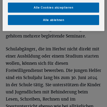
Schule in Kaarst und die Mosaik-Schule in
Grevenbroich. Während ihrer Tätigkeit
Alle Cookies akzeptieren
erhalten die Freiwilligen ein Taschengeld,
Alle ablehnen
freie Mittagsverpflegung und eine
Fahrtkostenerstattung. Mit zum Programm
gehören mehrere begleitende Seminare.
Schulabgänger, die im Herbst nicht direkt mit
einer Ausbildung oder einem Studium starten
wollen, können sich für diesen
Freiwilligendienst bewerben. Die jungen Helfer
sind ein Schuljahr lang bis zum 30. Juni 2024
in der Schule tätig. Sie unterstützen die Kinder
und Jugendlichen mit Behinderung beim
Lesen, Schreiben, Rechnen und im
Sportunterricht ebenso wie bei alltäglichen