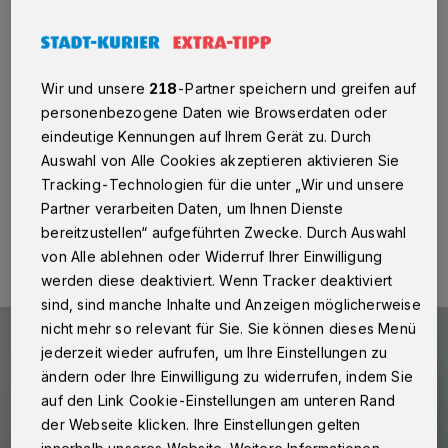
Bundesfreiwilligendienst an
Neuss/Kaarst
·
Der Rhein-Kreis Neuss bietet jungen
Leuten die Möglichkeit, an einer Förderschule den
Wir und unsere
218
-Partner speichern und greifen auf
Bundesfreiwilligendienst (BFD) zu absolvieren. Freie
Plätze gibt es noch in mehreren Förderschulen des
personenbezogene Daten wie Browserdaten oder
Rhein-Kreises Neuss ab 1. September 2023.
eindeutige Kennungen auf Ihrem Gerät zu. Durch
Auswahl von Alle Cookies akzeptieren aktivieren Sie
Tracking-Technologien für die unter „Wir und unsere
Partner verarbeiten Daten, um Ihnen Dienste
23.08.2023 , 10:57 Uhr
Eine Minute Lesezeit
bereitzustellen“ aufgeführten Zwecke. Durch Auswahl
von Alle ablehnen oder Widerruf Ihrer Einwilligung
werden diese deaktiviert. Wenn Tracker deaktiviert
sind, sind manche Inhalte und Anzeigen möglicherweise
nicht mehr so relevant für Sie. Sie können dieses Menü
jederzeit wieder aufrufen, um Ihre Einstellungen zu
ändern oder Ihre Einwilligung zu widerrufen, indem Sie
auf den Link Cookie-Einstellungen am unteren Rand
der Webseite klicken. Ihre Einstellungen gelten