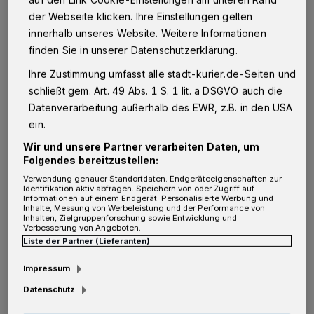
der Webseite klicken. Ihre Einstellungen gelten
innerhalb unseres Website. Weitere Informationen
finden Sie in unserer Datenschutzerklärung.
M
Ihre Zustimmung umfasst alle stadt-kurier.de-Seiten und
it Start des Markttests ist der eTarif
schließt gem. Art. 49 Abs. 1 S. 1 lit. a DSGVO auch die
im gesamten Verbundgebiet gültig.
Datenverarbeitung außerhalb des EWR, z.B. in den USA
Das nextTicket-Hintergrundsystem erfasst die
ein.
Fahrten beziehungsweise Fahrtenketten auf
Wir und unsere Partner verarbeiten Daten, um
Folgendes bereitzustellen:
Basis der Luftlinienkilometer zwischen Start-
Verwendung genauer Standortdaten. Endgeräteeigenschaften zur
und Zielhaltestelle und rechnet diese
Identifikation aktiv abfragen. Speichern von oder Zugriff auf
Informationen auf einem Endgerät. Personalisierte Werbung und
automatisiert mit dem Kunden ab. Der eTarif
Inhalte, Messung von Werbeleistung und der Performance von
Inhalten, Zielgruppenforschung sowie Entwicklung und
setzt sich künftig zusammen aus einem
Verbesserung von Angeboten.
Liste der Partner (Lieferanten)
Festpreis in Höhe von 1,40 Euro sowie einem
Impressum
Leistungspreis von 0,26 Euro pro
Datenschutz
angefangenem Luftlinienkilometer.