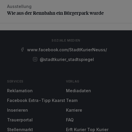
Ausstellung
Wie aus der Rennbahn ein Bürgerpark wurde
Wie aus der Rennbahn ein Bürgerpark wurde
SOZIALE MEDIEN
www.facebook.com/StadtKurierNeuss/
@stadtkurier_stadtspiegel
SERVICES
VERLAG
Reklamation
Mediadaten
Facebook Extra-Tipp Kaarst
Team
Inserieren
Karriere
Trauerportal
FAQ
Stellenmarkt
Erft Kurier Top Kurier