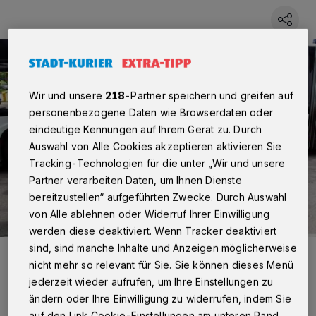
Wir und unsere
218
-Partner speichern und greifen auf
personenbezogene Daten wie Browserdaten oder
eindeutige Kennungen auf Ihrem Gerät zu. Durch
Auswahl von Alle Cookies akzeptieren aktivieren Sie
Tracking-Technologien für die unter „Wir und unsere
Partner verarbeiten Daten, um Ihnen Dienste
bereitzustellen“ aufgeführten Zwecke. Durch Auswahl
von Alle ablehnen oder Widerruf Ihrer Einwilligung
werden diese deaktiviert. Wenn Tracker deaktiviert
sind, sind manche Inhalte und Anzeigen möglicherweise
Sie freuen sich über die Einführung des nextTicket (v.l.): Reiner
Breuer (Bürgermeister Neuss), Klaus Klar (Vorstand Rheinbahn),
nicht mehr so relevant für Sie. Sie können dieses Menü
Stephan Lommetz (Geschäftsführer Stadtwerke Neuss), Thomas
jederzeit wieder aufrufen, um Ihre Einstellungen zu
Geisel (Oberbürgermeister Düsseldorf), Luis Castrillo (Vorstand
VRR) und Hans-Jürgen Petrauschke (Landrat Rhein-Kreis Neuss).
ändern oder Ihre Einwilligung zu widerrufen, indem Sie
Foto: Rheinbahn AG
auf den Link Cookie-Einstellungen am unteren Rand