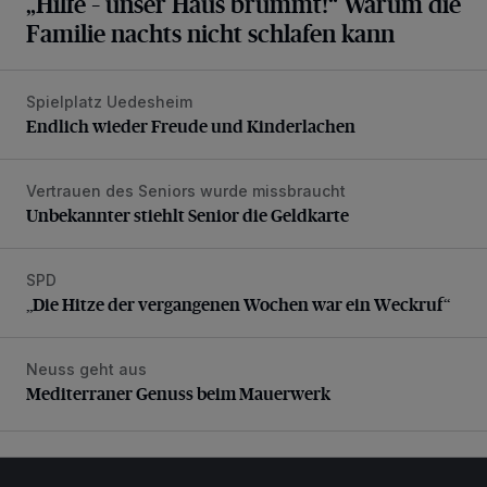
„Hilfe – unser Haus brummt!“ Warum die
Familie nachts nicht schlafen kann
Spielplatz Uedesheim
Endlich wieder Freude und Kinderlachen
Endlich wieder Freude und Kinderlachen
Vertrauen des Seniors wurde missbraucht
Unbekannter stiehlt Senior die Geldkarte
Unbekannter stiehlt Senior die Geldkarte
SPD
„Die Hitze der vergangenen Wochen war ein Weckruf“
„Die Hitze der vergangenen Wochen war ein Weckruf“
Neuss geht aus
Mediterraner Genuss beim Mauerwerk
Mediterraner Genuss beim Mauerwerk