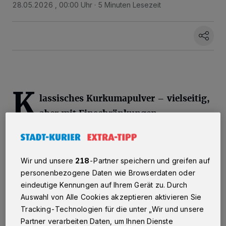
28.05.2026 , 00:00 Uhr
5 Minuten Lesezeit
K
lassisches Kurkumapulver – vielseitig,
aber mit Einschränkungen
Das gemahlene Gewürz ist die bekannteste
Form und eignet sich hervorragend zum
Wir und unsere
218
-Partner speichern und greifen auf
Kochen. Currys, goldene Milch oder Smoothies
personenbezogene Daten wie Browserdaten oder
eindeutige Kennungen auf Ihrem Gerät zu. Durch
lassen sich damit unkompliziert zubereiten.
Auswahl von Alle Cookies akzeptieren aktivieren Sie
Allerdings enthält reines Pulver nur etwa zwei
Tracking-Technologien für die unter „Wir und unsere
bis fünf Prozent Curcumin – den Stoff, der für
Partner verarbeiten Daten, um Ihnen Dienste