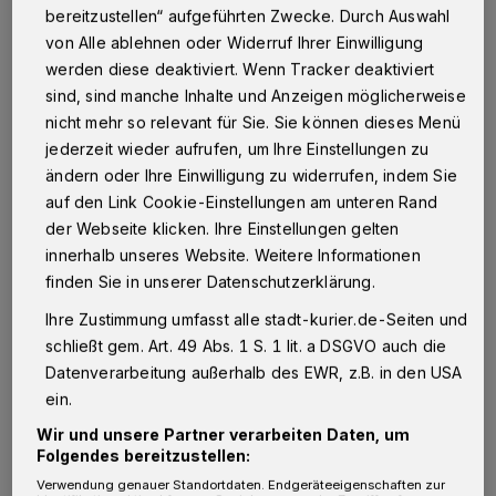
die meisten positiven Eigenschaften
bereitzustellen“ aufgeführten Zwecke. Durch Auswahl
von Alle ablehnen oder Widerruf Ihrer Einwilligung
verantwortlich ist. Wer die Wurzel vor allem
werden diese deaktiviert. Wenn Tracker deaktiviert
als Gewürz schätzt, liegt mit einem Bio-
sind, sind manche Inhalte und Anzeigen möglicherweise
Pulver aus kontrolliertem Anbau richtig. Beim
nicht mehr so relevant für Sie. Sie können dieses Menü
Kauf lohnt ein Blick auf das Herkunftsland
jederzeit wieder aufrufen, um Ihre Einstellungen zu
ändern oder Ihre Einwilligung zu widerrufen, indem Sie
und eventuelle Rückstandsanalysen. Produkte
auf den Link Cookie-Einstellungen am unteren Rand
aus Indien oder Sri Lanka dominieren den
der Webseite klicken. Ihre Einstellungen gelten
Markt, doch die Qualitätsunterschiede sind
innerhalb unseres Website. Weitere Informationen
beträchtlich. Wer gezielt
Kurkuma
in
finden Sie in unserer Datenschutzerklärung.
konzentrierter Form supplementieren möchte,
Ihre Zustimmung umfasst alle stadt-kurier.de-Seiten und
greift besser zu Kapseln oder Extrakten mit
schließt gem. Art. 49 Abs. 1 S. 1 lit. a DSGVO auch die
Datenverarbeitung außerhalb des EWR, z.B. in den USA
standardisiertem Curcumingehalt.
ein.
Wir und unsere Partner verarbeiten Daten, um
Kapseln und Extrakte - gezielte Zufuhr mit
Folgendes bereitzustellen:
messbarem Wirkstoffgehalt
Verwendung genauer Standortdaten. Endgeräteeigenschaften zur