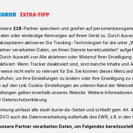
t: So organisieren Vereine ihre Sommerfeste effizienter
unsere
218
-Partner speichern und greifen auf personenbezogen
aten oder eindeutige Kennungen auf Ihrem Gerät zu. Durch Auswa
kzeptieren aktivieren Sie Tracking-Technologien für die unter „
rtner verarbeiten Daten, um Ihnen Dienste bereitzustellen“ aufge
ren Vereine ihre
Durch Auswahl von Alle ablehnen oder Widerruf Ihrer Einwilligun
ktiviert. Wenn Tracker deaktiviert sind, sind manche Inhalte und
weise nicht mehr so relevant für Sie. Sie können dieses Menü jed
effizienter
frufen, um Ihre Einstellungen zu ändern oder Ihre Einwilligung zu 
e auf den Link Cookie-Einstellungen am unteren Rand der Webseit
tellungen gelten innerhalb unseres Website. Weitere Informationen
ahr viel Zeit, um Sommerfeste für
r Datenschutzerklärung.
t auf die Beine zu stellen. Die Planung
immung umfasst alle stadt-kurier.de-Seiten und schließt gem. Art. 4
us. Helferlisten, Genehmigungen,
DSGVO auch die Datenverarbeitung außerhalb des EWR, z.B. in den 
gen erfordern Überblick, Organisation und
unsere Partner verarbeiten Daten, um Folgendes bereitzustell
as vor einigen Jahren noch mit