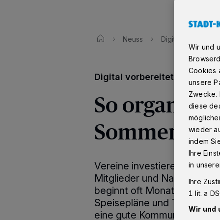
Neuss
Digital vorbereite
Wir und 
Browserd
Cookies a
Digital vorbereitet:
unsere Pa
So organisie
Zwecke. 
diese dea
möglicher
Sommerfeste 
wieder au
indem Si
Ihre Eins
Vereine investieren jedes J
in unsere
Mitglieder und Nachbarschaf
Ihre Zust
beginnt oft Monate im Vora
1 lit. a 
Speisepläne und Technikfra
Wir und 
eine gute Kommunikation. W