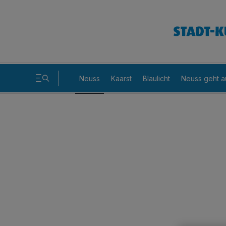
Neuss
Kaarst
Blaulicht
Neuss geht a