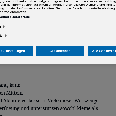
 genauer Standortdaten. Endgeräteeigenschaften zur Identifikation aktiv abfra
lendern funktionierte, lässt sich heute
griff auf Informationen auf einem Endgerät. Personalisierte Werbung und Inhalt
ung und der Performance von Inhalten, Zielgruppenforschung sowie Entwicklung
umsetzen – ohne aufwändige Technik oder
ng von Angeboten.
Partner (Lieferanten)
m
tz
sezeit
e-Einstellungen
Alle ablehnen
Alle Cookies a
ant
, kann
len Mitteln
d Abläufe verbessern. Viele dieser Werkzeuge
Verfügung und unterstützen sowohl kleine als