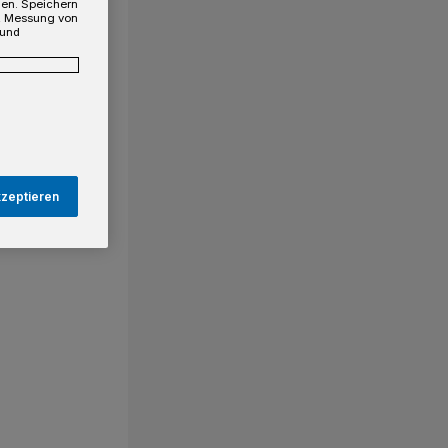
gen. Speichern
e, Messung von
 und
kzeptieren