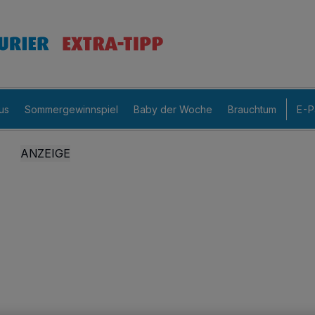
us
Sommergewinnspiel
Baby der Woche
Brauchtum
E-P