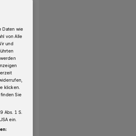
e Daten wie
hl von Alle
Wir und
führten
g werden
 Anzeigen
erzeit
widerrufen,
e klicken.
 finden Sie
9 Abs. 1 S.
USA ein.
en: