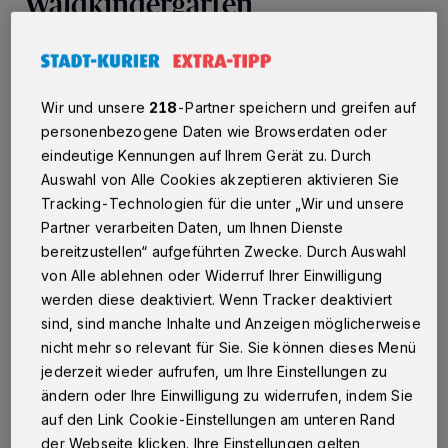
Waldkindergarten
Die Fertigstellung des Waldkindergartens Reuschenberg
an der Aurinstraße geht in den Endspurt. Seit Ostern hat
das Gelände sogar seinen neuen Mittelpunkt erhalten:
Wir und unsere
218
-Partner speichern und greifen auf
den Bauwagen, in dem ein sich ein Großteil des
personenbezogene Daten wie Browserdaten oder
Kindergartengeschehens abspielen soll. Er steht
mittlerweile auf dem Gelände und wird einsatzbereit
eindeutige Kennungen auf Ihrem Gerät zu. Durch
gemacht. Der Betrieb im Waldkindergarten läuft bereits
Auswahl von Alle Cookies akzeptieren aktivieren Sie
seit Februar 2020 an einem provisorischen Standort an
Tracking-Technologien für die unter „Wir und unsere
der Lutherstraße. Doch jetzt können es die Kinder kaum
Partner verarbeiten Daten, um Ihnen Dienste
noch erwarten, in die Hütte und den Bauwagen am
bereitzustellen“ aufgeführten Zwecke. Durch Auswahl
neuen Standort in unmittelbarer Nähe zum Wald, zum
Selikumer Park, zur Erft und zum Kinderbauernhof
von Alle ablehnen oder Widerruf Ihrer Einwilligung
umzuziehen.
werden diese deaktiviert. Wenn Tracker deaktiviert
sind, sind manche Inhalte und Anzeigen möglicherweise
nicht mehr so relevant für Sie. Sie können dieses Menü
jederzeit wieder aufrufen, um Ihre Einstellungen zu
25.04.2022 , 09:13 Uhr
Eine Minute Lesezeit
ändern oder Ihre Einwilligung zu widerrufen, indem Sie
auf den Link Cookie-Einstellungen am unteren Rand
der Webseite klicken. Ihre Einstellungen gelten