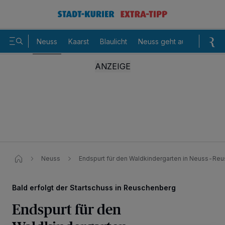
Neuss
Kaarst
Blaulicht
Neuss geht aus
Sommer
Neuss
Endspurt für den Waldkindergarten in Neuss-Re
Bald erfolgt der Startschuss in Reuschenberg
Endspurt für den