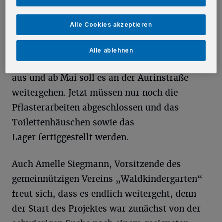
R
euschenberg.
Die Einrichtung ist seit
Alle Cookies akzeptieren
Februar vergangenen Jahres im Betrieb
in einem Provisorium an der Lutherstraße. Am
Alle ablehnen
30. April läuft der Vertrag an der Lutherstraße
aus und ab Mai soll es an der Aurinstraße
weitergehen. Jetzt müssen nur noch die
Pflasterarbeiten abgeschlossen und das
Toilettenhäuschen sowie das
Lager fertiggestellt werden.
Auch Amelle Siegmann, Vorsitzende des
gemeinnützigen Vereins „Waldkindergarten“
freut sich, dass es endlich weitergeht, denn
der Start des Projektes war zunächst von der