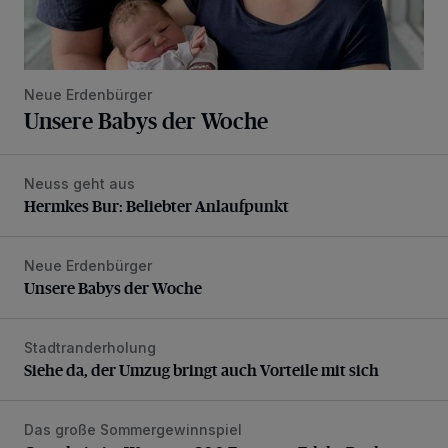
Neue Erdenbürger
Unsere Babys der Woche
Neuss geht aus
Hermkes Bur: Beliebter Anlaufpunkt
Hermkes Bur: Beliebter Anlaufpunkt
Neue Erdenbürger
Unsere Babys der Woche
Unsere Babys der Woche
Stadtranderholung
Siehe da, der Umzug bringt auch Vorteile mit sich
Siehe da, der Umzug bringt auch Vorteile mit sich
Das große Sommergewinnspiel
Gutschein im Wert von 200 Euro von Edeka Paul