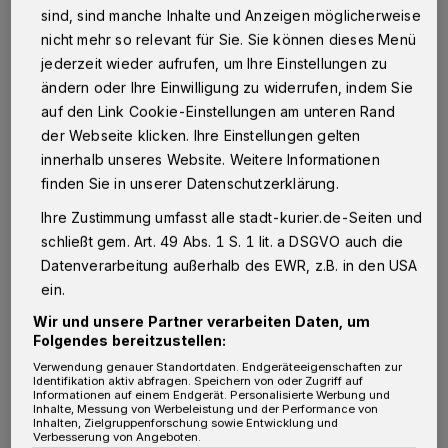
V
sind, sind manche Inhalte und Anzeigen möglicherweise
iele Menschen prüfen derzeit, ob sich
nicht mehr so relevant für Sie. Sie können dieses Menü
ungenutzte Schmuckstücke oder
jederzeit wieder aufrufen, um Ihre Einstellungen zu
Goldreste verkaufen lassen. In wirtschaftlich
ändern oder Ihre Einwilligung zu widerrufen, indem Sie
auf den Link Cookie-Einstellungen am unteren Rand
unsicheren Zeiten gilt Gold traditionell als
der Webseite klicken. Ihre Einstellungen gelten
stabile Wertanlage. Der Blick in das eigene
innerhalb unseres Website. Weitere Informationen
Reservoir lohnt sich daher aktuell besonders,
finden Sie in unserer Datenschutzerklärung.
da die Kurse auf einem Niveau verharren, das
Ihre Zustimmung umfasst alle stadt-kurier.de-Seiten und
vor wenigen Jahren noch undenkbar schien.
schließt gem. Art. 49 Abs. 1 S. 1 lit. a DSGVO auch die
Datenverarbeitung außerhalb des EWR, z.B. in den USA
Experten raten deshalb dazu, beim Verkauf auf
ein.
transparente Bewertungsverfahren und
Wir und unsere Partner verarbeiten Daten, um
Folgendes bereitzustellen:
aktuelle Tageskurse
zu achten. In einer Zeit, in
Verwendung genauer Standortdaten. Endgeräteeigenschaften zur
der finanzielle Flexibilität an Bedeutung
Identifikation aktiv abfragen. Speichern von oder Zugriff auf
Informationen auf einem Endgerät. Personalisierte Werbung und
gewinnt, wird der Gang zum Experten für
Inhalte, Messung von Werbeleistung und der Performance von
Inhalten, Zielgruppenforschung sowie Entwicklung und
viele Bürger zu einem logischen Schritt. So
Verbesserung von Angeboten.