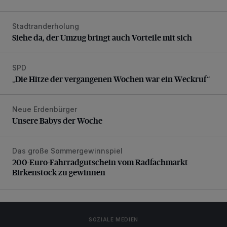
Stadtranderholung
Siehe da, der Umzug bringt auch Vorteile mit sich
Siehe da, der Umzug bringt auch Vorteile mit sich
SPD
„Die Hitze der vergangenen Wochen war ein Weckruf“
„Die Hitze der vergangenen Wochen war ein Weckruf“
Neue Erdenbürger
Unsere Babys der Woche
Unsere Babys der Woche
Das große Sommergewinnspiel
200-Euro-Fahrradgutschein vom Radfachmarkt Birkenst
200-Euro-Fahrradgutschein vom Radfachmarkt
Birkenstock zu gewinnen
SOZIALE MEDIEN