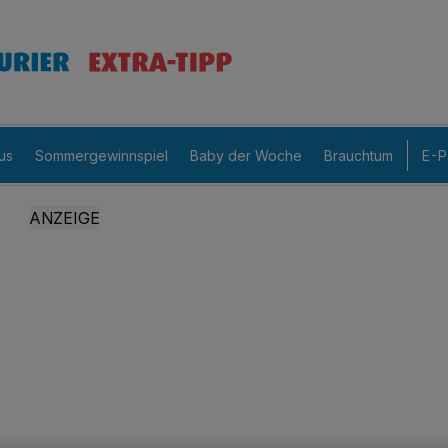
us
Sommergewinnspiel
Baby der Woche
Brauchtum
E-P