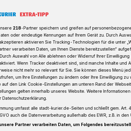
-Team der Stadt Kaarst ist komplett
unsere
218
-Partner speichern und greifen auf personenbezogen
aten oder eindeutige Kennungen auf Ihrem Gerät zu. Durch Auswa
kzeptieren aktivieren Sie Tracking-Technologien für die unter „
erden“
rtner verarbeiten Daten, um Ihnen Dienste bereitzustellen“ aufge
 Klima-Team der
Durch Auswahl von Alle ablehnen oder Widerruf Ihrer Einwilligun
ktiviert. Wenn Tracker deaktiviert sind, sind manche Inhalte und
weise nicht mehr so relevant für Sie. Sie können dieses Menü jed
plett
frufen, um Ihre Einstellungen zu ändern oder Ihre Einwilligung zu 
e auf den Link Cookie-Einstellungen am unteren Rand der Webseit
tellungen gelten innerhalb unseres Website. Weitere Informationen
imaschutzmanagerin Maria Pantiou ist das
r Datenschutzerklärung.
 Stadt Kaarst nun komplett. Die
immung umfasst alle stadt-kurier.de-Seiten und schließt gem. Art. 4
tingenieurin wird in erster Linie die
DSGVO auch die Datenverarbeitung außerhalb des EWR, z.B. in den 
konzeptes vorantreiben. Gemeinsam mit
unsere Partner verarbeiten Daten, um Folgendes bereitzustell
e und Geowissenschaftlerin Ann-Kathrin