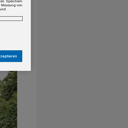
gen. Speichern
e, Messung von
 und
kzeptieren