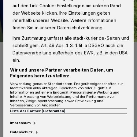
auf den Link Cookie-Einstellungen am unteren Rand
der Webseite klicken. Ihre Einstellungen gelten
innerhalb unseres Website. Weitere Informationen
finden Sie in unserer Datenschutzerklärung.
Ihre Zustimmung umfasst alle stadt-kurier.de-Seiten und
schließt gem. Art. 49 Abs. 1 S. 1 lit. a DSGVO auch die
Symbolfoto.
Datenverarbeitung außerhalb des EWR, z.B. in den USA
Foto: Kurier-Verlag/Thomas Broich
ein.
Wir und unsere Partner verarbeiten Daten, um
Folgendes bereitzustellen:
Verwendung genauer Standortdaten. Endgeräteeigenschaften zur
Identifikation aktiv abfragen. Speichern von oder Zugriff auf
A
Informationen auf einem Endgerät. Personalisierte Werbung und
m Donnerstag vor Karfreitag (06. April)
Inhalte, Messung von Werbeleistung und der Performance von
Inhalten, Zielgruppenforschung sowie Entwicklung und
hebelten Täter vor allem Terrassentüren
Verbesserung von Angeboten.
Liste der Partner (Lieferanten)
auf, um in die betroffenen Wohnräume in
Neuss auf der Sternstraße sowie Am Kaulacker
Impressum
und in Dormagen auf der Vom-Stein-Straße
Datenschutz