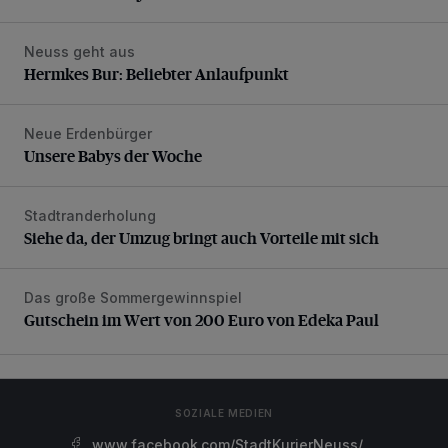
Neuss geht aus
Hermkes Bur: Beliebter Anlaufpunkt
Hermkes Bur: Beliebter Anlaufpunkt
Neue Erdenbürger
Unsere Babys der Woche
Unsere Babys der Woche
Stadtranderholung
Siehe da, der Umzug bringt auch Vorteile mit sich
Siehe da, der Umzug bringt auch Vorteile mit sich
Das große Sommergewinnspiel
Gutschein im Wert von 200 Euro von Edeka Paul
Gutschein im Wert von 200 Euro von Edeka Paul
SOZIALE MEDIEN
www.facebook.com/StadtKurierNeuss/