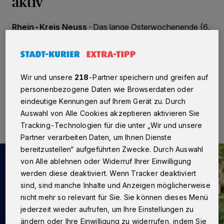
aktiv
Rhein-Kreis Neuss
·
Das lange Osterwochenende (6.
bis 9. April) nutzten Langfinger, um in Häuser und
Wohnungen der Rhein-Kreis-Bürger zu gelangen.
Gleich neun Mal schlugen Einbrecher im Kreisgebiet zu.
Wir und unsere
218
-Partner speichern und greifen auf
personenbezogene Daten wie Browserdaten oder
11.04.2023 , 13:43 Uhr
Eine Minute Lesezeit
eindeutige Kennungen auf Ihrem Gerät zu. Durch
Auswahl von Alle Cookies akzeptieren aktivieren Sie
Tracking-Technologien für die unter „Wir und unsere
Partner verarbeiten Daten, um Ihnen Dienste
bereitzustellen“ aufgeführten Zwecke. Durch Auswahl
von Alle ablehnen oder Widerruf Ihrer Einwilligung
werden diese deaktiviert. Wenn Tracker deaktiviert
sind, sind manche Inhalte und Anzeigen möglicherweise
nicht mehr so relevant für Sie. Sie können dieses Menü
jederzeit wieder aufrufen, um Ihre Einstellungen zu
ändern oder Ihre Einwilligung zu widerrufen, indem Sie