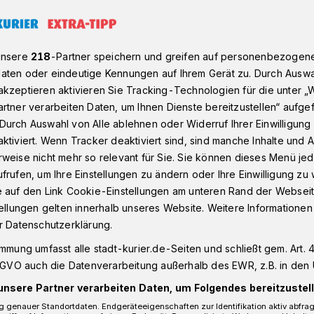
rstärkt Germanys next Top-Model
unsere
218
-Partner speichern und greifen auf personenbezogen
aten oder eindeutige Kennungen auf Ihrem Gerät zu. Durch Auswa
kzeptieren aktivieren Sie Tracking-Technologien für die unter „
rtner verarbeiten Daten, um Ihnen Dienste bereitzustellen“ aufge
M:
Durch Auswahl von Alle ablehnen oder Widerruf Ihrer Einwilligun
uss Top-Model
ktiviert. Wenn Tracker deaktiviert sind, sind manche Inhalte und
weise nicht mehr so relevant für Sie. Sie können dieses Menü jed
frufen, um Ihre Einstellungen zu ändern oder Ihre Einwilligung zu 
e auf den Link Cookie-Einstellungen am unteren Rand der Webseit
l-Show „Germany's Next Topmodel - by
tellungen gelten innerhalb unseres Website. Weitere Informationen
r Unterstützung. Ina gehört zu den
r Datenschutzerklärung.
sofort auf dem Bildschirm zu sehen sein
immung umfasst alle stadt-kurier.de-Seiten und schließt gem. Art. 4
DSGVO auch die Datenverarbeitung außerhalb des EWR, z.B. in den 
unsere Partner verarbeiten Daten, um Folgendes bereitzustell
 genauer Standortdaten. Endgeräteeigenschaften zur Identifikation aktiv abfra