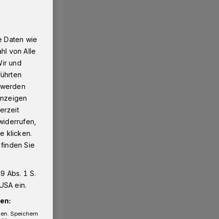
e Daten wie
hl von Alle
Wir und
führten
g werden
 Anzeigen
erzeit
widerrufen,
e klicken.
 finden Sie
9 Abs. 1 S.
USA ein.
en:
gen. Speichern