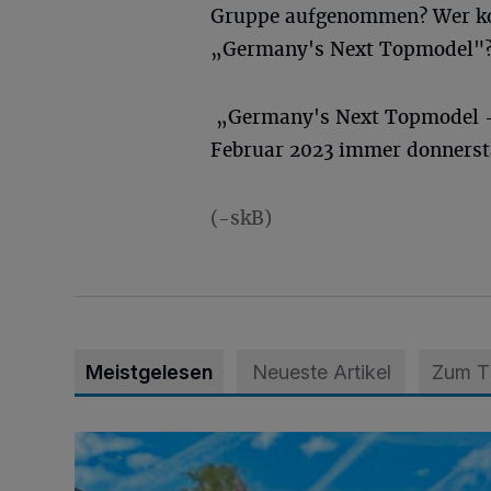
Gruppe aufgenommen? Wer ko
„Germany's Next Topmodel"
„Germany's Next Topmodel - b
Februar 2023 immer donnersta
(-skB)
Meistgelesen
Neueste Artikel
Zum 
Siehe da, der Umzug bringt auch Vorteile mit sich