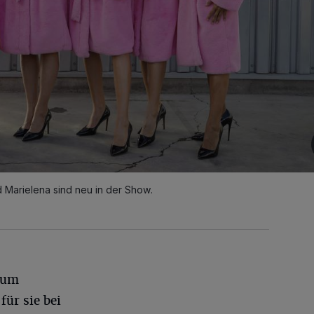
d Marielena sind neu in der Show.
aum
für sie bei