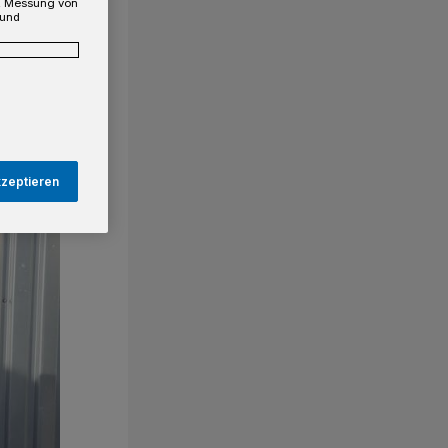
e, Messung von
 und
kzeptieren