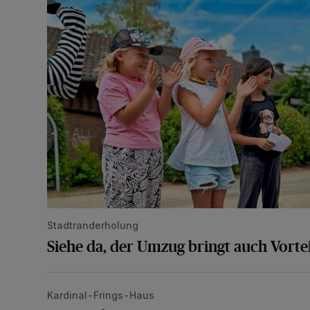
Stadtranderholung
Siehe da, der Umzug bringt auch Vortei
Kardinal-Frings-Haus
Neuer Ort der Begegnung