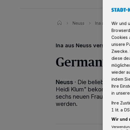
Neuss
Ina aus Neuss ve
Wir und 
Browserd
Cookies a
unsere Pa
Ina aus Neuss verstärkt GNT
Zwecke. 
Germanys Ne
diese dea
möglicher
wieder au
indem Si
Neuss
·
Die beliebte Mode
Ihre Eins
Heidi Klum" bekommt Neusse
in unsere
sechs neuen Frauen, die ab 
Ihre Zust
werden.
1 lit. a 
Wir und 
Verwendung