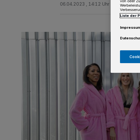
von oder Zu
06.04.2023 , 14:12 Uhr
2 Minuten Le
Werbeleist
Verbesseru
Liste der 
Impressu
Datenschu
Cooki