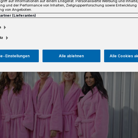
griff auf Informationen auf einem Endgerät. Personalisierte Werbung und Inhalt
sezeit
ung und der Performance von Inhalten, Zielgruppenforschung sowie Entwicklung
ng von Angeboten.
Partner (Lieferanten)
m
tz
e-Einstellungen
Alle ablehnen
Alle Cookies a