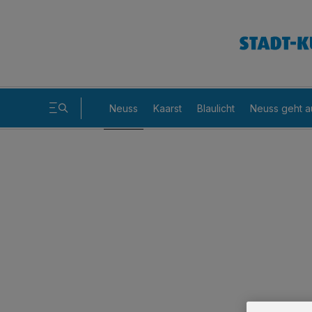
Neuss
Kaarst
Blaulicht
Neuss geht a