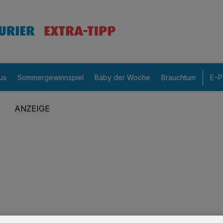
us
Sommergewinnspiel
Baby der Woche
Brauchtum
E-P