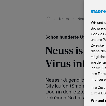
Neuss
Neuss ist vom Pok
Wir und 
Browserd
Cookies a
Schon hunderte User
unsere Pa
Neuss ist v
Zwecke. 
diese dea
möglicher
Virus infizier
wieder au
indem Si
Ihre Eins
Neuss
·
Jugendliche, die au
in unsere
City laufen (Smombie) — au
Ihre Zust
Doch in den letzten Tagen 
1 lit. a 
Pokémon Go hat auch in de
Wir und 