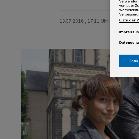
Verwendung
von oder Zu
Werbeleist
Verbesseru
Liste der 
13.07.2016 , 17:11 Uhr
2 Minuten Le
Impressu
Datenschu
Cooki