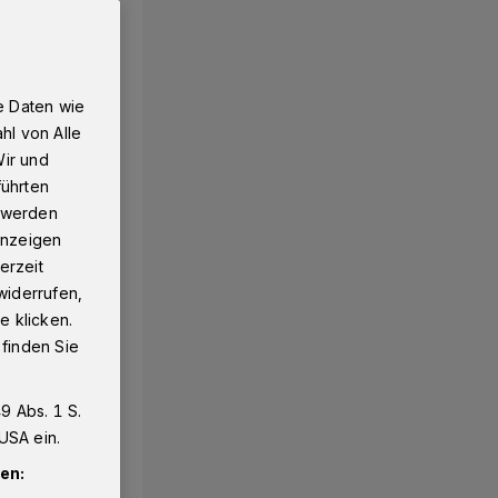
e Daten wie
hl von Alle
Wir und
führten
g werden
 Anzeigen
erzeit
widerrufen,
e klicken.
 finden Sie
9 Abs. 1 S.
USA ein.
en: