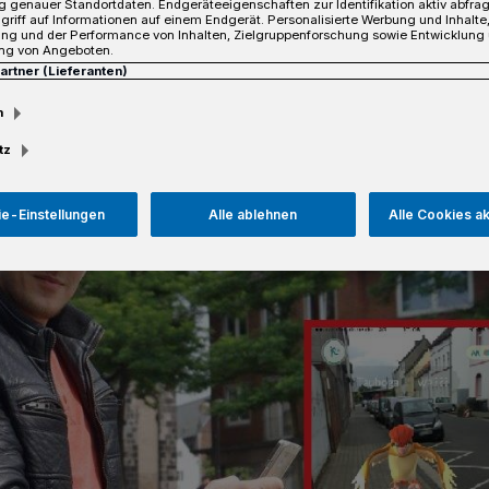
 genauer Standortdaten. Endgeräteeigenschaften zur Identifikation aktiv abfra
griff auf Informationen auf einem Endgerät. Personalisierte Werbung und Inhalt
ung und der Performance von Inhalten, Zielgruppenforschung sowie Entwicklung
ng von Angeboten.
Partner (Lieferanten)
sezeit
m
tz
e-Einstellungen
Alle ablehnen
Alle Cookies a