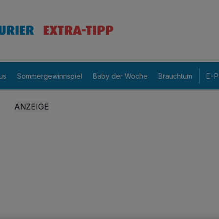
us
Sommergewinnspiel
Baby der Woche
Brauchtum
E-P