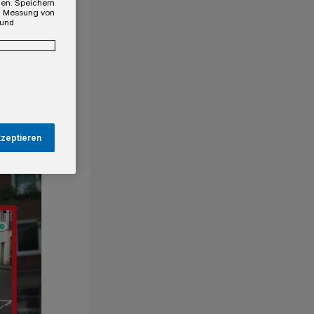
gen. Speichern
e, Messung von
 und
kzeptieren