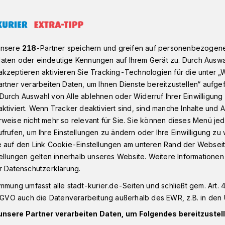
émon-Go-Virus infiziert –
unsere
218
-Partner speichern und greifen auf personenbezogen
aten oder eindeutige Kennungen auf Ihrem Gerät zu. Durch Auswa
kzeptieren aktivieren Sie Tracking-Technologien für die unter „
rtner verarbeiten Daten, um Ihnen Dienste bereitzustellen“ aufge
om Pokémon-Go-
Durch Auswahl von Alle ablehnen oder Widerruf Ihrer Einwilligun
ktiviert. Wenn Tracker deaktiviert sind, sind manche Inhalte und
weise nicht mehr so relevant für Sie. Sie können dieses Menü jed
t
frufen, um Ihre Einstellungen zu ändern oder Ihre Einwilligung zu 
e auf den Link Cookie-Einstellungen am unteren Rand der Webseit
tellungen gelten innerhalb unseres Website. Weitere Informationen
f ihr Smartphone starren und durch die
r Datenschutzerklärung.
ch in Neuss kein ungewohntes Bild mehr.
immung umfasst alle stadt-kurier.de-Seiten und schließt gem. Art. 4
kommt das immer häufiger vor. Der Grund:
DSGVO auch die Datenverarbeitung außerhalb des EWR, z.B. in den 
r Quirinusstadt Überhand genommen.
unsere Partner verarbeiten Daten, um Folgendes bereitzustell