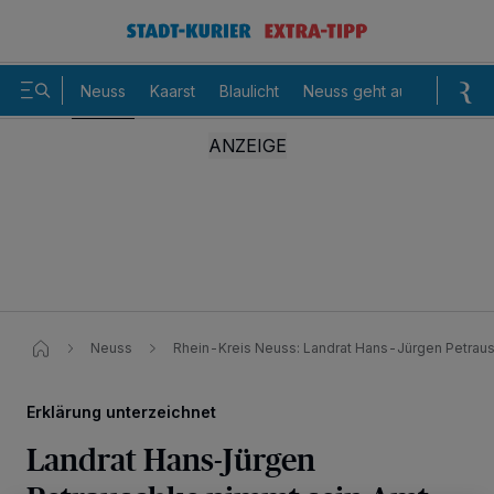
Neuss
Kaarst
Blaulicht
Neuss geht aus
Sommer
Neuss
Rhein-Kreis Neuss: Landrat Hans-Jürgen Petrau
Erklärung unterzeichnet
Landrat Hans-Jürgen