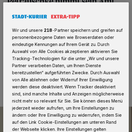
Petrauschke nimmt sein Amt
an
Rhein-Kreis Neuss
·
Hans-Jürgen Petrauschke hat
Wir und unsere
218
-Partner speichern und greifen auf
seine erneute Wahl zum Landrat des Rhein-Kreises
personenbezogene Daten wie Browserdaten oder
Neuss angenommen. Gegenüber Kreisdirektor und
Kreiswahlleiter Dirk Brügge unterzeichnete er jetzt die
eindeutige Kennungen auf Ihrem Gerät zu. Durch
entsprechende Erklärung. Petrauschke hatte sich in der
Auswahl von Alle Cookies akzeptieren aktivieren Sie
Stichwahl mit 59,8 Prozent der Stimmen durchgesetzt.
Tracking-Technologien für die unter „Wir und unsere
Partner verarbeiten Daten, um Ihnen Dienste
bereitzustellen“ aufgeführten Zwecke. Durch Auswahl
von Alle ablehnen oder Widerruf Ihrer Einwilligung
12.10.2020 , 15:06 Uhr
Eine Minute Lesezeit
werden diese deaktiviert. Wenn Tracker deaktiviert
sind, sind manche Inhalte und Anzeigen möglicherweise
nicht mehr so relevant für Sie. Sie können dieses Menü
jederzeit wieder aufrufen, um Ihre Einstellungen zu
ändern oder Ihre Einwilligung zu widerrufen, indem Sie
auf den Link Cookie-Einstellungen am unteren Rand
der Webseite klicken. Ihre Einstellungen gelten