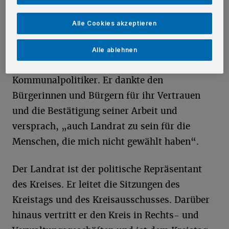
Schließlich warten auf uns große
Herausforderungen von der Bewältigung der
Alle Cookies akzeptieren
Corona-Krise über den Strukturwandel, den
Klimawandel und die Mobilitätswende bis hin
Alle ablehnen
zur Digitalisierung“, so der erfahrene
Kommunalpolitiker. Er dankte den
Bürgerinnen und Bürgern für ihr Vertrauen
und die Bestätigung seiner Arbeit und
versprach, „auch Landrat zu sein für die
Menschen, die mich nicht gewählt haben“.
Der Landrat ist der politische Repräsentant
des Kreises. Er leitet die Sitzungen des
Kreistags und des Kreisausschusses. Darüber
hinaus vertritt er den Kreis in Rechts- und