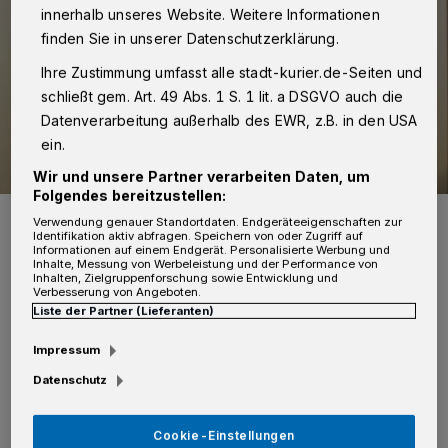
innerhalb unseres Website. Weitere Informationen
finden Sie in unserer Datenschutzerklärung.
Ihre Zustimmung umfasst alle stadt-kurier.de-Seiten und
schließt gem. Art. 49 Abs. 1 S. 1 lit. a DSGVO auch die
Datenverarbeitung außerhalb des EWR, z.B. in den USA
ein.
Wir und unsere Partner verarbeiten Daten, um
Folgendes bereitzustellen:
Wahl angenommen, Erklärung unterzeichnet: Landrat Hans-Jürgen
Verwendung genauer Standortdaten. Endgeräteeigenschaften zur
Petrauschke (rechts) mit Kreisdirektor und Kreiswahlleiter Dirk
Identifikation aktiv abfragen. Speichern von oder Zugriff auf
Brügge im Kreissitzungssaal in Grevenbroich.
Informationen auf einem Endgerät. Personalisierte Werbung und
Inhalte, Messung von Werbeleistung und der Performance von
Foto: D. Staniek/Rhein-Kreis Neuss
Inhalten, Zielgruppenforschung sowie Entwicklung und
Verbesserung von Angeboten.
Liste der Partner (Lieferanten)
Impressum
Datenschutz
„Meine Wiederwahl erfüllt mich mit großer
Freude, und ich bin voller Tatendrang.
Cookie-Einstellungen