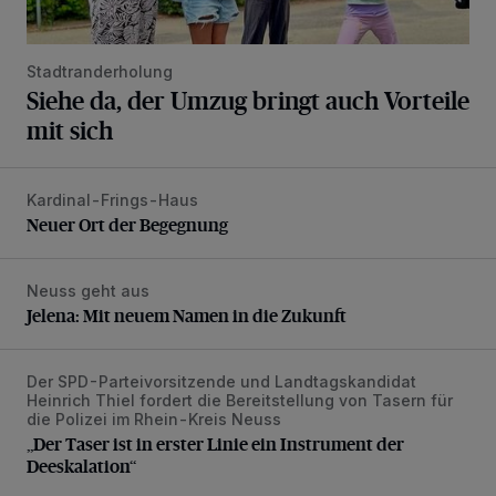
Stadtranderholung
Siehe da, der Umzug bringt auch Vorteile
mit sich
Kardinal-Frings-Haus
Neuer Ort der Begegnung
Neuer Ort der Begegnung
Neuss geht aus
Jelena: Mit neuem Namen in die Zukunft
Jelena: Mit neuem Namen in die Zukunft
Der SPD-Parteivorsitzende und Landtagskandidat
„Der Taser ist in erster Linie ein Instrument der Deeskalatio
Heinrich Thiel fordert die Bereitstellung von Tasern für
die Polizei im Rhein-Kreis Neuss
„Der Taser ist in erster Linie ein Instrument der
Deeskalation“