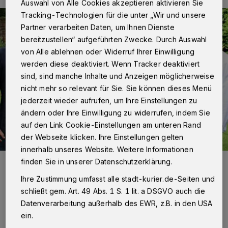
Auswahl von Alle Cookies akzeptieren aktivieren Sie
Tracking-Technologien für die unter „Wir und unsere
Partner verarbeiten Daten, um Ihnen Dienste
bereitzustellen“ aufgeführten Zwecke. Durch Auswahl
von Alle ablehnen oder Widerruf Ihrer Einwilligung
werden diese deaktiviert. Wenn Tracker deaktiviert
sind, sind manche Inhalte und Anzeigen möglicherweise
nicht mehr so relevant für Sie. Sie können dieses Menü
jederzeit wieder aufrufen, um Ihre Einstellungen zu
ändern oder Ihre Einwilligung zu widerrufen, indem Sie
auf den Link Cookie-Einstellungen am unteren Rand
der Webseite klicken. Ihre Einstellungen gelten
innerhalb unseres Website. Weitere Informationen
Schützenkönig Christoph Heusgen (2.v.r.) mit Vorstandsmitgliedern
finden Sie in unserer Datenschutzerklärung.
des Vereins Neuss hilft (v.l.): Max und Petra Lennertz, Thomas
Hafner Heidi Oldenkott-Gröhe und Theo Ruiter.
Ihre Zustimmung umfasst alle stadt-kurier.de-Seiten und
Foto: Kurier Verlag/Rolf Retzlaff
schließt gem. Art. 49 Abs. 1 S. 1 lit. a DSGVO auch die
Datenverarbeitung außerhalb des EWR, z.B. in den USA
ein.