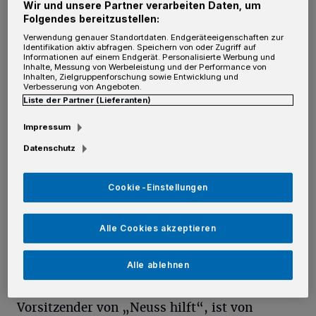
Wir und unsere Partner verarbeiten Daten, um
Folgendes bereitzustellen:
Von Rolf Retzlaff
Verwendung genauer Standortdaten. Endgeräteeigenschaften zur
Identifikation aktiv abfragen. Speichern von oder Zugriff auf
Informationen auf einem Endgerät. Personalisierte Werbung und
U
Inhalte, Messung von Werbeleistung und der Performance von
nd so zögerte Heusgen nicht lange:
Inhalten, Zielgruppenforschung sowie Entwicklung und
Verbesserung von Angeboten.
Bereits vor dem Krönungsball traf er
Liste der Partner (Lieferanten)
sich mit den Vereinsvorständen. Der auf der
Impressum
internationalen politischen Bühne bekannte
Datenschutz
Diplomat lotete aus, wie er sich im Laufe
seines Regentschaftsjahres einbringen könnte.
Cookie-Einstellungen
Zum Beispiel über Spendenaufrufe, die bereits
jetzt Erfolge zeigten: Es gab erste Spenden mit
Alle Cookies akzeptieren
Bezug auf Heusgens Rede nach dem
Vogelschuss, in der er die beiden Vereine
Alle ablehnen
bereits genannt hatte. Max Lennertz,
Vorsitzender von „Neuss hilft“, ist von