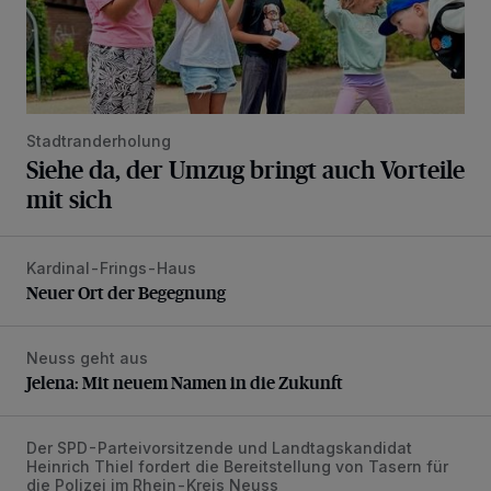
Stadtranderholung
Siehe da, der Umzug bringt auch Vorteile
mit sich
Kardinal-Frings-Haus
Neuer Ort der Begegnung
Neuer Ort der Begegnung
Neuss geht aus
Jelena: Mit neuem Namen in die Zukunft
Jelena: Mit neuem Namen in die Zukunft
Der SPD-Parteivorsitzende und Landtagskandidat
„Der Taser ist in erster Linie ein Instrument der Deeskalatio
Heinrich Thiel fordert die Bereitstellung von Tasern für
die Polizei im Rhein-Kreis Neuss