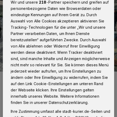
Wir und unsere
218
-Partner speichern und greifen auf
personenbezogene Daten wie Browserdaten oder
eindeutige Kennungen auf Ihrem Gerät zu. Durch
Auswahl von Alle Cookies akzeptieren aktivieren Sie
Tracking-Technologien für die unter „Wir und unsere
Partner verarbeiten Daten, um Ihnen Dienste
bereitzustellen“ aufgeführten Zwecke. Durch Auswahl
von Alle ablehnen oder Widerruf Ihrer Einwilligung
werden diese deaktiviert. Wenn Tracker deaktiviert
sind, sind manche Inhalte und Anzeigen möglicherweise
nicht mehr so relevant für Sie. Sie können dieses Menü
jederzeit wieder aufrufen, um Ihre Einstellungen zu
Die CDU übt harsche Kritik am Verkehrsversuch Sebastianusstraße,
ändern oder Ihre Einwilligung zu widerrufen, indem Sie
die SPD wirft den Christdemokraten gleich mehrere „Kehrtwenden“
auf den Link Cookie-Einstellungen am unteren Rand
vor.
der Webseite klicken. Ihre Einstellungen gelten
Foto: Kurier Verlag/Rolf Retzlaff
innerhalb unseres Website. Weitere Informationen
finden Sie in unserer Datenschutzerklärung.
Ihre Zustimmung umfasst alle stadt-kurier.de-Seiten und