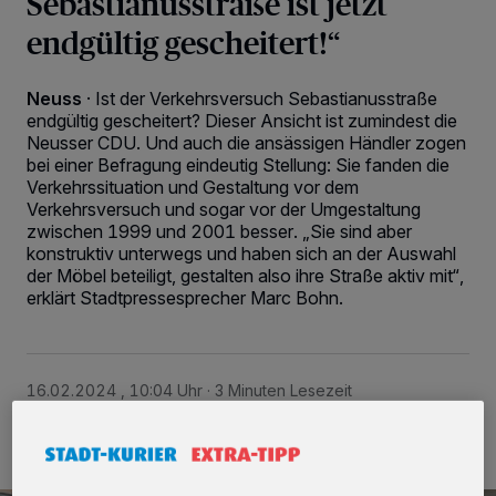
Sebastianusstraße ist jetzt
endgültig gescheitert!“
Neuss
·
Ist der Verkehrsversuch Sebastianusstraße
endgültig gescheitert? Dieser Ansicht ist zumindest die
Neusser CDU. Und auch die ansässigen Händler zogen
bei einer Befragung eindeutig Stellung: Sie fanden die
Verkehrssituation und Gestaltung vor dem
Verkehrsversuch und sogar vor der Umgestaltung
zwischen 1999 und 2001 besser. „Sie sind aber
konstruktiv unterwegs und haben sich an der Auswahl
der Möbel beteiligt, gestalten also ihre Straße aktiv mit“,
erklärt Stadtpressesprecher Marc Bohn.
16.02.2024 , 10:04 Uhr
3 Minuten Lesezeit