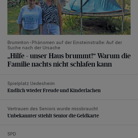
Brummton-Phänomen auf der Einsteinstraße: Auf der
Suche nach der Ursache
„Hilfe – unser Haus brummt!“ Warum die
Familie nachts nicht schlafen kann
Spielplatz Uedesheim
Endlich wieder Freude und Kinderlachen
Endlich wieder Freude und Kinderlachen
Vertrauen des Seniors wurde missbraucht
Unbekannter stiehlt Senior die Geldkarte
Unbekannter stiehlt Senior die Geldkarte
SPD
„Die Hitze der vergangenen Wochen war ein Weckruf“