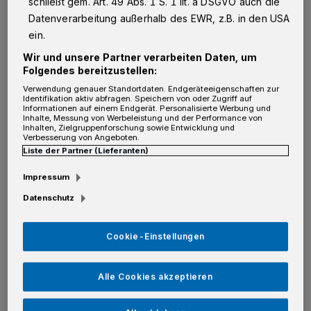
schließt gem. Art. 49 Abs. 1 S. 1 lit. a DSGVO auch die
Von Rolf Retzlaff
Datenverarbeitung außerhalb des EWR, z.B. in den USA
ein.
D
a ist zum Beispiel von einer
Wir und unsere Partner verarbeiten Daten, um
Folgendes bereitzustellen:
„Markenbildung“ die Rede: Der
Verwendung genauer Standortdaten. Endgeräteeigenschaften zur
Stromkasten für den elektronischen Hubpoller
Identifikation aktiv abfragen. Speichern von oder Zugriff auf
Informationen auf einem Endgerät. Personalisierte Werbung und
Inhalte, Messung von Werbeleistung und der Performance von
soll mit dem Slogan „Willkommen im
Inhalten, Zielgruppenforschung sowie Entwicklung und
Verbesserung von Angeboten.
Sebastianusviertel“ foliert werden, eine
Liste der Partner (Lieferanten)
weitere Stele soll im Einmündungsbereich des
Impressum
Hauptstraßenzugs aufgestellt werden, zwei
Datenschutz
beleuchtete Schriftzüge mit dem Slogan
„Sebastianusstraße mittendrin“ sollen
Cookie-Einstellungen
zwischen den Gebäuden Sebastianusstraße 8,
9 und 11 an den vorhandenen Überspannungen
Alle Cookies akzeptieren
der Weihnachtsbeleuchtung montiert werden.