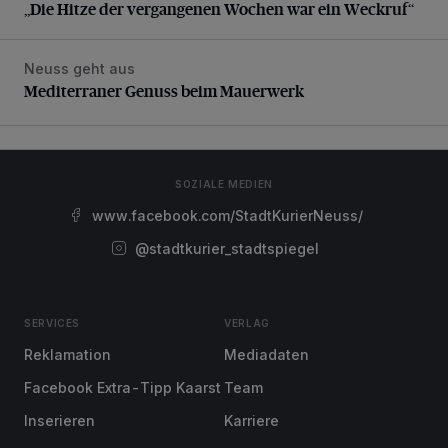
„Die Hitze der vergangenen Wochen war ein Weckruf“
Neuss geht aus
Mediterraner Genuss beim Mauerwerk
Mediterraner Genuss beim Mauerwerk
SOZIALE MEDIEN
www.facebook.com/StadtKurierNeuss/
@stadtkurier_stadtspiegel
SERVICES
VERLAG
Reklamation
Mediadaten
Facebook Extra-Tipp Kaarst
Team
Inserieren
Karriere