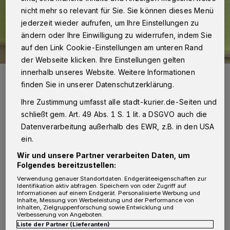
nicht mehr so relevant für Sie. Sie können dieses Menü
jederzeit wieder aufrufen, um Ihre Einstellungen zu
ändern oder Ihre Einwilligung zu widerrufen, indem Sie
auf den Link Cookie-Einstellungen am unteren Rand
der Webseite klicken. Ihre Einstellungen gelten
innerhalb unseres Website. Weitere Informationen
Rebecca und Timon Seidlitz mit ihrem „Nikolausbaby“ Samuel.
finden Sie in unserer Datenschutzerklärung.
Foto: Johanna Etienne Krankenhaus
Ihre Zustimmung umfasst alle stadt-kurier.de-Seiten und
schließt gem. Art. 49 Abs. 1 S. 1 lit. a DSGVO auch die
Datenverarbeitung außerhalb des EWR, z.B. in den USA
ein.
D
ie Klinik auf der Neusser Furth kennen
Wir und unsere Partner verarbeiten Daten, um
Folgendes bereitzustellen:
die beiden sehr gut, zum einen wurde
Verwendung genauer Standortdaten. Endgeräteeigenschaften zur
ihr Sohn Jonathan hier geboren und zum
Identifikation aktiv abfragen. Speichern von oder Zugriff auf
Informationen auf einem Endgerät. Personalisierte Werbung und
anderen arbeitet Timon Seidlitz schon seit
Inhalte, Messung von Werbeleistung und der Performance von
Inhalten, Zielgruppenforschung sowie Entwicklung und
sechs Jahren bei der St. Augustinus Gruppe, zu
Verbesserung von Angeboten.
Liste der Partner (Lieferanten)
der das „Etienne“ gehört. Mittlerweile ist er