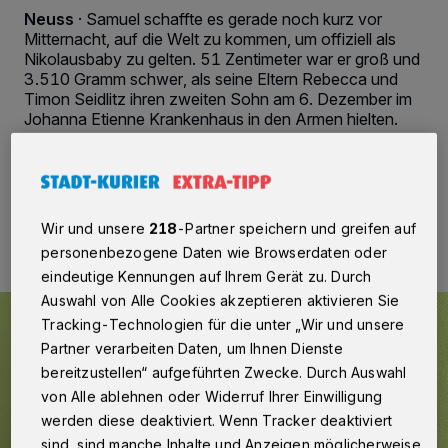
Neuss
·
Samuel schaffte es gerade noch kurz vor
Mitternacht, auf die Welt zu kommen, um offiziell als
Nikolausbaby zu gelten. 51 Zentimeter war er groß und
3.510 Gramm schwer, als seine Eltern Rebecca und
Timon Seidlitz ihren zweiten Sohn am 6. Dezember im
Johanna Etienne Krankenhaus in den Armen hielten.
13.12.2021 , 11:33 Uhr
2 Minuten Lesezeit
Wir und unsere
218
-Partner speichern und greifen auf
personenbezogene Daten wie Browserdaten oder
eindeutige Kennungen auf Ihrem Gerät zu. Durch
Auswahl von Alle Cookies akzeptieren aktivieren Sie
Tracking-Technologien für die unter „Wir und unsere
Partner verarbeiten Daten, um Ihnen Dienste
bereitzustellen“ aufgeführten Zwecke. Durch Auswahl
von Alle ablehnen oder Widerruf Ihrer Einwilligung
werden diese deaktiviert. Wenn Tracker deaktiviert
sind, sind manche Inhalte und Anzeigen möglicherweise