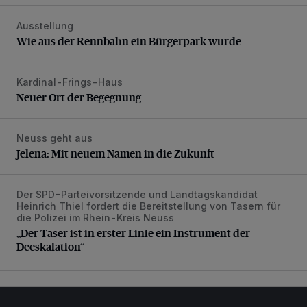
Ausstellung
Wie aus der Rennbahn ein Bürgerpark wurde
Wie aus der Rennbahn ein Bürgerpark wurde
Kardinal-Frings-Haus
Neuer Ort der Begegnung
Neuer Ort der Begegnung
Neuss geht aus
Jelena: Mit neuem Namen in die Zukunft
Jelena: Mit neuem Namen in die Zukunft
Der SPD-Parteivorsitzende und Landtagskandidat
„Der Taser ist in erster Linie ein Instrument der Deeskalatio
Heinrich Thiel fordert die Bereitstellung von Tasern für
die Polizei im Rhein-Kreis Neuss
„Der Taser ist in erster Linie ein Instrument der
Deeskalation“