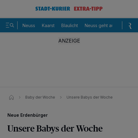
Neuss
Kaarst
Blaulicht
Neuss geht aus
Sommer
Baby der Woche
Unsere Babys der Woche
Neue Erdenbürger
Unsere Babys der Woche