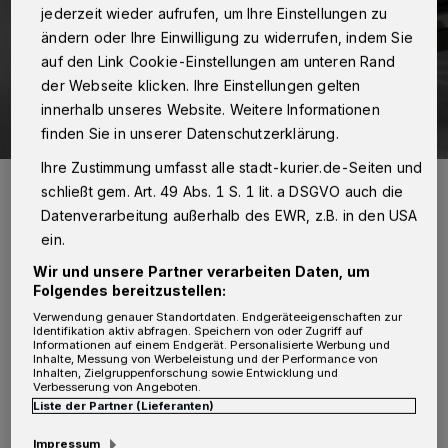
jederzeit wieder aufrufen, um Ihre Einstellungen zu
ändern oder Ihre Einwilligung zu widerrufen, indem Sie
auf den Link Cookie-Einstellungen am unteren Rand
der Webseite klicken. Ihre Einstellungen gelten
innerhalb unseres Website. Weitere Informationen
finden Sie in unserer Datenschutzerklärung.
Ihre Zustimmung umfasst alle stadt-kurier.de-Seiten und
Hermann Gröhe trat bei den jüngsten Wahlen nicht mehr für den
schließt gem. Art. 49 Abs. 1 S. 1 lit. a DSGVO auch die
Bundestag an.
Datenverarbeitung außerhalb des EWR, z.B. in den USA
Foto: Bundestag/Juliane Sonntag/Achim Melde
ein.
Wir und unsere Partner verarbeiten Daten, um
Folgendes bereitzustellen:
Verwendung genauer Standortdaten. Endgeräteeigenschaften zur
H
Identifikation aktiv abfragen. Speichern von oder Zugriff auf
ermann Gröhe sagt dazu: „Die Anfrage
Informationen auf einem Endgerät. Personalisierte Werbung und
Inhalte, Messung von Werbeleistung und der Performance von
des Deutschen Roten Kreuzes, ob ich
Inhalten, Zielgruppenforschung sowie Entwicklung und
Verbesserung von Angeboten.
für eine Kandidatur als Präsident zur
Liste der Partner (Lieferanten)
Verfügung stehe, betrachte ich als eine große
Impressum