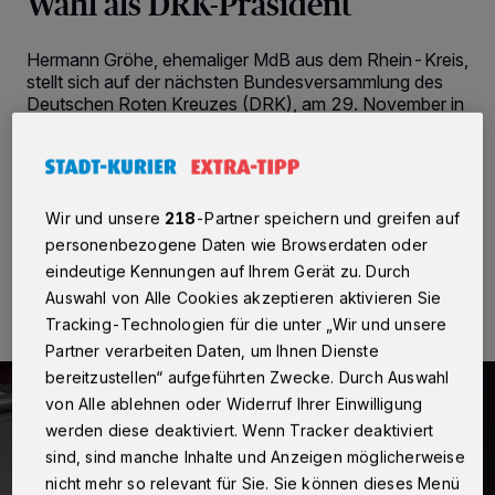
Wahl als DRK-Präsident
Hermann Gröhe, ehemaliger MdB aus dem Rhein-Kreis,
stellt sich auf der nächsten Bundesversammlung des
Deutschen Roten Kreuzes (DRK), am 29. November in
Berlin, zur Wahl als neuer DRK-Präsident, da Gerda
Hasselfeldt nach zwei Amtszeiten nicht erneut für das
Amt zur Verfügung steht.
Wir und unsere
218
-Partner speichern und greifen auf
personenbezogene Daten wie Browserdaten oder
02.07.2025 , 09:42 Uhr
2 Minuten Lesezeit
eindeutige Kennungen auf Ihrem Gerät zu. Durch
Auswahl von Alle Cookies akzeptieren aktivieren Sie
Tracking-Technologien für die unter „Wir und unsere
Partner verarbeiten Daten, um Ihnen Dienste
bereitzustellen“ aufgeführten Zwecke. Durch Auswahl
von Alle ablehnen oder Widerruf Ihrer Einwilligung
werden diese deaktiviert. Wenn Tracker deaktiviert
sind, sind manche Inhalte und Anzeigen möglicherweise
nicht mehr so relevant für Sie. Sie können dieses Menü