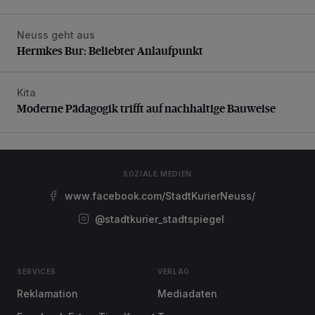
Neuss geht aus
Hermkes Bur: Beliebter Anlaufpunkt
Hermkes Bur: Beliebter Anlaufpunkt
Kita
Moderne Pädagogik trifft auf nachhaltige Bauweise
Moderne Pädagogik trifft auf nachhaltige Bauweise
SOZIALE MEDIEN
www.facebook.com/StadtKurierNeuss/
@stadtkurier_stadtspiegel
SERVICES
VERLAG
Reklamation
Mediadaten