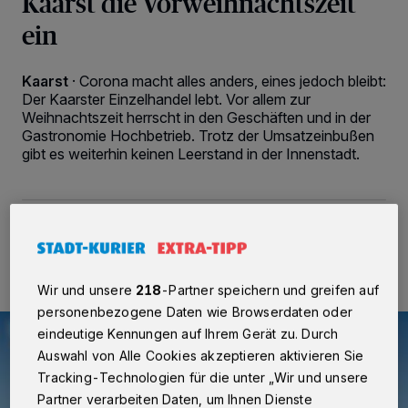
Kaarst die Vorweihnachtszeit
ein
Kaarst
·
Corona macht alles anders, eines jedoch bleibt:
Der Kaarster Einzelhandel lebt. Vor allem zur
Weihnachtszeit herrscht in den Geschäften und in der
Gastronomie Hochbetrieb. Trotz der Umsatzeinbußen
gibt es weiterhin keinen Leerstand in der Innenstadt.
25.11.2021 , 18:04 Uhr
2 Minuten Lesezeit
Wir und unsere
218
-Partner speichern und greifen auf
personenbezogene Daten wie Browserdaten oder
eindeutige Kennungen auf Ihrem Gerät zu. Durch
Auswahl von Alle Cookies akzeptieren aktivieren Sie
Tracking-Technologien für die unter „Wir und unsere
Partner verarbeiten Daten, um Ihnen Dienste