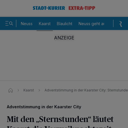
Neuss
Kaarst
Blaulicht
Neuss geht aus
Sommer
Kaarst
Adventstimmung in der Kaarster City: Sternstund
Adventstimmung in der Kaarster City
Mit den „Sternstunden“ läutet