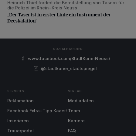
Heinrich Thiel fordert die Bereitstellung von Tasern für
die Polizei im Rhein-Kreis Neuss
„Der Taser ist in erster Linie ein Instrument der
Deeskalation“
SOZIALE MEDIEN
www.facebook.com/StadtKurierNeuss/
@stadtkurier_stadtspiegel
SERVICES
VERLAG
Reklamation
Mediadaten
Facebook Extra-Tipp Kaarst
Team
Inserieren
Karriere
Trauerportal
FAQ