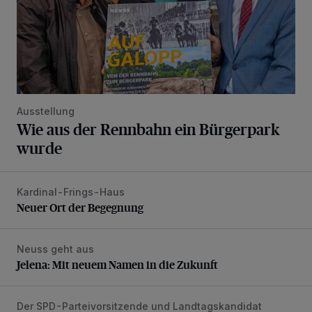
Ausstellung
Wie aus der Rennbahn ein Bürgerpark
wurde
Kardinal-Frings-Haus
Neuer Ort der Begegnung
Neuer Ort der Begegnung
Neuss geht aus
Jelena: Mit neuem Namen in die Zukunft
Jelena: Mit neuem Namen in die Zukunft
Der SPD-Parteivorsitzende und Landtagskandidat
„Der Taser ist in erster Linie ein Instrument der Deeskalatio