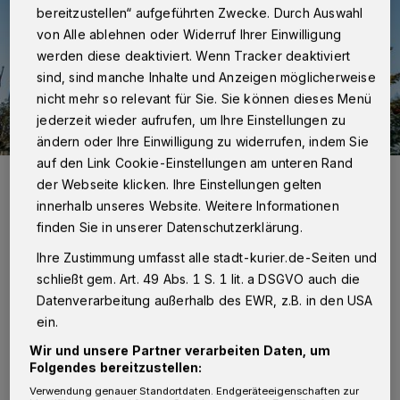
bereitzustellen“ aufgeführten Zwecke. Durch Auswahl
von Alle ablehnen oder Widerruf Ihrer Einwilligung
werden diese deaktiviert. Wenn Tracker deaktiviert
sind, sind manche Inhalte und Anzeigen möglicherweise
nicht mehr so relevant für Sie. Sie können dieses Menü
jederzeit wieder aufrufen, um Ihre Einstellungen zu
ändern oder Ihre Einwilligung zu widerrufen, indem Sie
auf den Link Cookie-Einstellungen am unteren Rand
Ein lieber Postkarten-Gruß von den Kaarster Sternstunden. Foto:
der Webseite klicken. Ihre Einstellungen gelten
Leslie Barabasch
innerhalb unseres Website. Weitere Informationen
Foto:
Stadt Kaarst
finden Sie in unserer Datenschutzerklärung.
Ihre Zustimmung umfasst alle stadt-kurier.de-Seiten und
schließt gem. Art. 49 Abs. 1 S. 1 lit. a DSGVO auch die
Datenverarbeitung außerhalb des EWR, z.B. in den USA
D
amit das so bleibt, wird es in diesem
ein.
Jahr wieder diverse Aktionen geben, die
Wir und unsere Partner verarbeiten Daten, um
Folgendes bereitzustellen:
das Einkaufserlebnis in der Vorweihnachtszeit
Verwendung genauer Standortdaten. Endgeräteeigenschaften zur