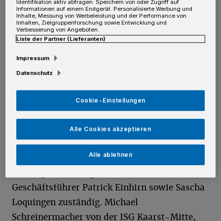
verschönern.
Identifikation aktiv abfragen. Speichern von oder Zugriff auf
Informationen auf einem Endgerät. Personalisierte Werbung und
Inhalte, Messung von Werbeleistung und der Performance von
Inhalten, Zielgruppenforschung sowie Entwicklung und
Den Anfang machen die Kaarster
Verbesserung von Angeboten.
Liste der Partner (Lieferanten)
„Sternstunden“, die erstmals seit Beginn der
Pandemie wieder stattfinden – jedoch in einer
Impressum
abgespeckten Version und unter 2G-Regel. Die
Datenschutz
Planungen für den Weihnachtsmarkt vor dem
Kaarster Rathaus vom 10. bis 12. Dezember mit
Cookie-Einstellungen
verkaufsoffenem Sonntag laufen jedenfalls auf
Alle Cookies akzeptieren
Hochtouren.
Alle ablehnen
Für die Umsetzung sind die Kaarster
Eventagentur „Eingedeckt“ mit
Geschäftsführer Patrick Einhirn sowie Sascha
Loquingen zuständig. Michael
Schreinermacher von der ISG Kaarst-Mitte,