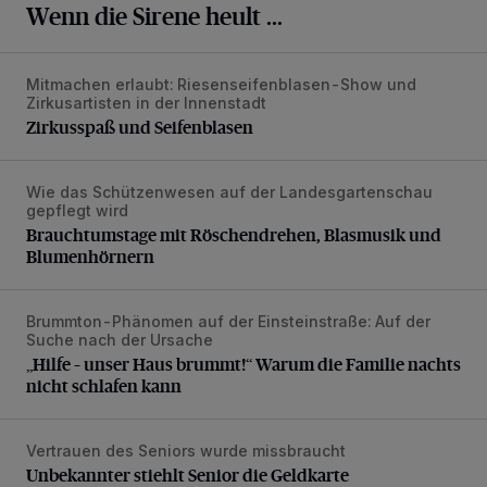
Wenn die Sirene heult ...
Mitmachen erlaubt: Riesenseifenblasen-Show und
Zirkusspaß und Seifenblasen
Zirkusartisten in der Innenstadt
Zirkusspaß und Seifenblasen
Wie das Schützenwesen auf der Landesgartenschau
Brauchtumstage mit Röschendrehen, Blasmusik und Blume
gepflegt wird
Brauchtumstage mit Röschendrehen, Blasmusik und
Blumenhörnern
Brummton-Phänomen auf der Einsteinstraße: Auf der
„Hilfe – unser Haus brummt!“ Warum die Familie nachts nic
Suche nach der Ursache
„Hilfe – unser Haus brummt!“ Warum die Familie nachts
nicht schlafen kann
Vertrauen des Seniors wurde missbraucht
Unbekannter stiehlt Senior die Geldkarte
Unbekannter stiehlt Senior die Geldkarte