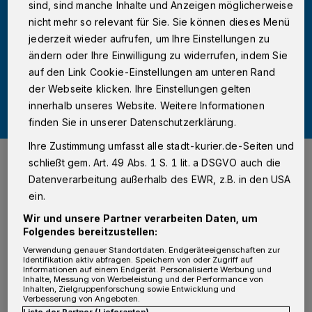
sind, sind manche Inhalte und Anzeigen möglicherweise
nicht mehr so relevant für Sie. Sie können dieses Menü
jederzeit wieder aufrufen, um Ihre Einstellungen zu
ändern oder Ihre Einwilligung zu widerrufen, indem Sie
auf den Link Cookie-Einstellungen am unteren Rand
der Webseite klicken. Ihre Einstellungen gelten
innerhalb unseres Website. Weitere Informationen
finden Sie in unserer Datenschutzerklärung.
Ihre Zustimmung umfasst alle stadt-kurier.de-Seiten und
„Kaarsti“ beantwortet Fragen der Online-User.
schließt gem. Art. 49 Abs. 1 S. 1 lit. a DSGVO auch die
Foto: Stadt Kaarst
Datenverarbeitung außerhalb des EWR, z.B. in den USA
ein.
Wir und unsere Partner verarbeiten Daten, um
Folgendes bereitzustellen:
B
Verwendung genauer Standortdaten. Endgeräteeigenschaften zur
ei manchen Fragen stellt Chatbot Kaarsti
Identifikation aktiv abfragen. Speichern von oder Zugriff auf
Informationen auf einem Endgerät. Personalisierte Werbung und
jedoch auch einfach auf stur. Während
Inhalte, Messung von Werbeleistung und der Performance von
Inhalten, Zielgruppenforschung sowie Entwicklung und
er auf der Internetseite
<span
Verbesserung von Angeboten.