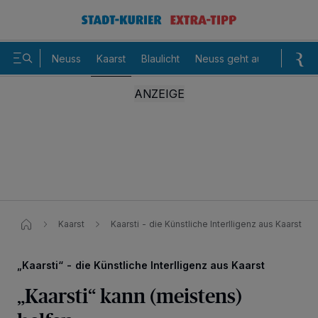
Neuss
Kaarst
Blaulicht
Neuss geht aus
Sommer
Kaarst
Kaarsti - die Künstliche Interlligenz aus Kaarst
„Kaarsti“ - die Künstliche Interlligenz aus Kaarst
„Kaarsti“ kann (meistens)