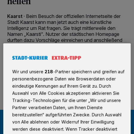
helfen
Kaarst
·
Beim Besuch der offiziellen Internetseite der
Stadt Kaarst kann man jetzt auch eine künstliche
Intelligenz um Rat fragen. Sie trägt mittlerweile den
Namen „Kaarsti“. Nutzer der städtischen Homepage
durften dazu Vorschläge einreichen und anschließend
abstimmen. Das neue Angebot soll die Handhabung
persönlicher machen, denn die KI kann ähnlich
reagieren wie ein menschlicher Gesprächspartner.
Wir und unsere
218
-Partner speichern und greifen auf
personenbezogene Daten wie Browserdaten oder
14.10.2025 , 10:27 Uhr
2 Minuten Lesezeit
eindeutige Kennungen auf Ihrem Gerät zu. Durch
Auswahl von Alle Cookies akzeptieren aktivieren Sie
Tracking-Technologien für die unter „Wir und unsere
Partner verarbeiten Daten, um Ihnen Dienste
bereitzustellen“ aufgeführten Zwecke. Durch Auswahl
von Alle ablehnen oder Widerruf Ihrer Einwilligung
werden diese deaktiviert. Wenn Tracker deaktiviert