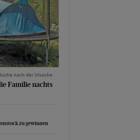
 Suche nach der Ursache
ie Familie nachts
kenstock zu gewinnen
kenstock zu gewinnen