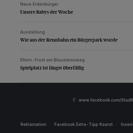
Neue Erdenbürger
Unsere Babys der Woche
Unsere Babys der Woche
Ausstellung
Wie aus der Rennbahn ein Bürgerpark wurde
Wie aus der Rennbahn ein Bürgerpark wurde
Eltern-Frust am Blausteinsweg
Spielplatz ist längst überfällig
Spielplatz ist längst überfällig
www.facebook.com/StadtK
Reklamation
Facebook Extra-Tipp Kaarst
Inser