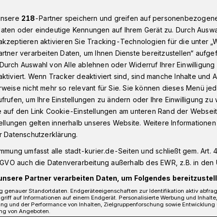
unsere
218
-Partner speichern und greifen auf personenbezogen
aten oder eindeutige Kennungen auf Ihrem Gerät zu. Durch Auswa
arster Jugendparlaments wurde umgesetzt
kzeptieren aktivieren Sie Tracking-Technologien für die unter „
rtner verarbeiten Daten, um Ihnen Dienste bereitzustellen“ aufge
Durch Auswahl von Alle ablehnen oder Widerruf Ihrer Einwilligun
gendparlaments wurde umgesetzt
ktiviert. Wenn Tracker deaktiviert sind, sind manche Inhalte und
weise nicht mehr so relevant für Sie. Sie können dieses Menü jed
liegen für den
frufen, um Ihre Einstellungen zu ändern oder Ihre Einwilligung zu 
e auf den Link Cookie-Einstellungen am unteren Rand der Webseit
tellungen gelten innerhalb unseres Website. Weitere Informationen
r Datenschutzerklärung.
immung umfasst alle stadt-kurier.de-Seiten und schließt gem. Art. 4
et seit dieser Woche mehr
DSGVO auch die Datenverarbeitung außerhalb des EWR, z.B. in den 
mmelsliegen stehen verteilt über das
unsere Partner verarbeiten Daten, um Folgendes bereitzustell
eilen ein. Die Idee dazu kam vom
 genauer Standortdaten. Endgeräteeigenschaften zur Identifikation aktiv abfra
griff auf Informationen auf einem Endgerät. Personalisierte Werbung und Inhalt
m Juni entschied der Stadtrat einstimmig,
ung und der Performance von Inhalten, Zielgruppenforschung sowie Entwicklung
endparlaments möglichst schnell
ng von Angeboten.