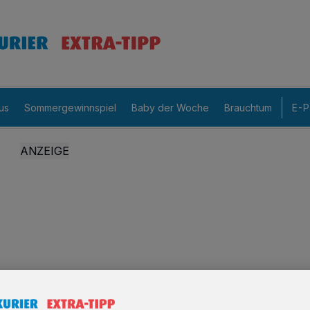
us
Sommergewinnspiel
Baby der Woche
Brauchtum
E-P