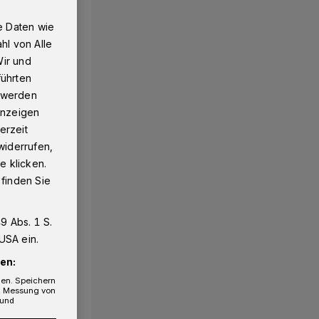
e Daten wie
hl von Alle
Wir und
führten
g werden
 Anzeigen
erzeit
widerrufen,
e klicken.
 finden Sie
9 Abs. 1 S.
USA ein.
en:
gen. Speichern
e, Messung von
 und