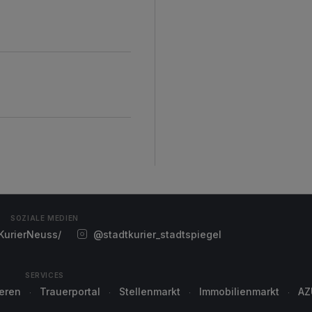
SOZIALE MEDIEN
urierNeuss/
@stadtkurier_stadtspiegel
SERVICES
ieren
Trauerportal
Stellenmarkt
Immobilienmarkt
AZ