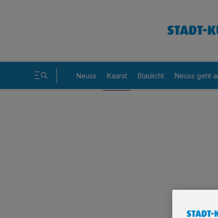
Neuss
Kaarst
Blaulicht
Neuss geht a