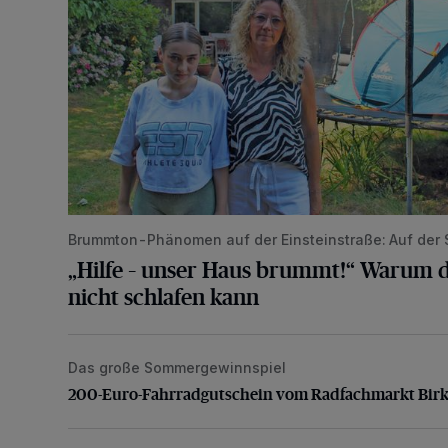
Brummton-Phänomen auf der Einsteinstraße: Auf der
„Hilfe – unser Haus brummt!“ Warum d
nicht schlafen kann
Das große Sommergewinnspiel
200-Euro-Fahrradgutschein vom Radfachmarkt Bir
200-Euro-Fahrradgutschein vom Radfachmarkt Bir