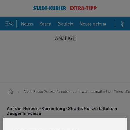
Neuss
Kaarst
Blaulicht
Neuss geht aus
Sommer
Nach Raub: Polizei fahndet nach zwei mutmaßlichen Tatverdä
Auf der Herbert-Karrenberg-Straße: Polizei bittet um
Zeugenhinweise
Räuber schlugen offenbar mit