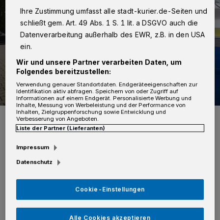
Ihre Zustimmung umfasst alle stadt-kurier.de-Seiten und
schließt gem. Art. 49 Abs. 1 S. 1 lit. a DSGVO auch die
Datenverarbeitung außerhalb des EWR, z.B. in den USA
ein.
Wir und unsere Partner verarbeiten Daten, um
Folgendes bereitzustellen:
Verwendung genauer Standortdaten. Endgeräteeigenschaften zur
Identifikation aktiv abfragen. Speichern von oder Zugriff auf
Informationen auf einem Endgerät. Personalisierte Werbung und
Inhalte, Messung von Werbeleistung und der Performance von
Inhalten, Zielgruppenforschung sowie Entwicklung und
Polizei Polizei-Auto
Verbesserung von Angeboten.
Foto: Kurier Verlag/Archiv
Liste der Partner (Lieferanten)
Impressum
Datenschutz
A
ls sie weder das eine noch das andere
Cookie-Einstellungen
erlangen konnten, wäre es zunächst zu
einer Rangelei gekommen. Dann hätten die
Alle Cookies akzeptieren