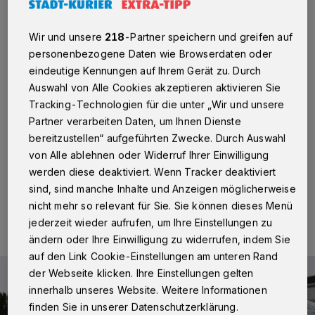
dem Schlagstock zu
Wir und unsere
218
-Partner speichern und greifen auf
Neuss
·
Auf einem Gehweg, parallel zur Herbert-
personenbezogene Daten wie Browserdaten oder
Karrenberg-Straße, gab ein 33-jähriger Neusser an,
eindeutige Kennungen auf Ihrem Gerät zu. Durch
von unbekannten Männern am Freitag, 18. Februar,
Auswahl von Alle Cookies akzeptieren aktivieren Sie
gegen 22.15 Uhr, geschlagen und bestohlen worden
Tracking-Technologien für die unter „Wir und unsere
zu sein. Die zwei späteren Täter seien ihm auf seinem
abendlichen Spaziergang begegnet und hätten ihn nach
Partner verarbeiten Daten, um Ihnen Dienste
Drogen und Geld gefragt.
bereitzustellen“ aufgeführten Zwecke. Durch Auswahl
von Alle ablehnen oder Widerruf Ihrer Einwilligung
werden diese deaktiviert. Wenn Tracker deaktiviert
sind, sind manche Inhalte und Anzeigen möglicherweise
21.02.2022 , 15:41 Uhr
Eine Minute Lesezeit
nicht mehr so relevant für Sie. Sie können dieses Menü
jederzeit wieder aufrufen, um Ihre Einstellungen zu
ändern oder Ihre Einwilligung zu widerrufen, indem Sie
auf den Link Cookie-Einstellungen am unteren Rand
der Webseite klicken. Ihre Einstellungen gelten
innerhalb unseres Website. Weitere Informationen
finden Sie in unserer Datenschutzerklärung.