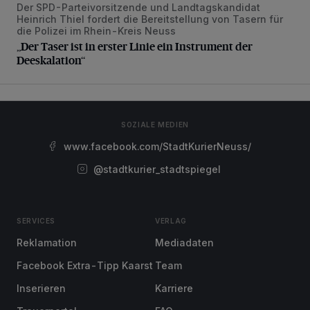
Der SPD-Parteivorsitzende und Landtagskandidat
„Der Taser ist in erster Linie ein Instrument der Deeskalatio
Heinrich Thiel fordert die Bereitstellung von Tasern für
die Polizei im Rhein-Kreis Neuss
„Der Taser ist in erster Linie ein Instrument der
Deeskalation“
SOZIALE MEDIEN
www.facebook.com/StadtKurierNeuss/
@stadtkurier_stadtspiegel
SERVICES
VERLAG
Reklamation
Mediadaten
Facebook Extra-Tipp Kaarst
Team
Inserieren
Karriere