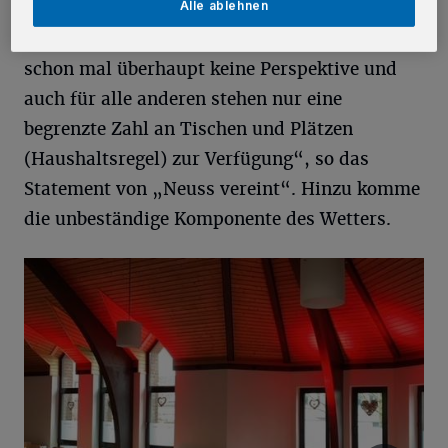
eine zeitnahe Änderung. Für die Kollegen, die
Alle ablehnen
keine große Terrasse haben, gibt es damit
schon mal überhaupt keine Perspektive und
auch für alle anderen stehen nur eine
begrenzte Zahl an Tischen und Plätzen
(Haushaltsregel) zur Verfügung“, so das
Statement von „Neuss vereint“. Hinzu komme
die unbeständige Komponente des Wetters.