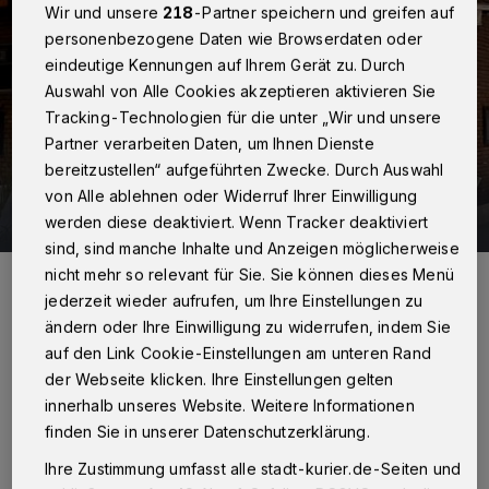
Wir und unsere
218
-Partner speichern und greifen auf
personenbezogene Daten wie Browserdaten oder
eindeutige Kennungen auf Ihrem Gerät zu. Durch
Auswahl von Alle Cookies akzeptieren aktivieren Sie
Tracking-Technologien für die unter „Wir und unsere
Partner verarbeiten Daten, um Ihnen Dienste
bereitzustellen“ aufgeführten Zwecke. Durch Auswahl
von Alle ablehnen oder Widerruf Ihrer Einwilligung
9 Bilder
Gastronomen: von „Grün“ auf „Rot“
werden diese deaktiviert. Wenn Tracker deaktiviert
sind, sind manche Inhalte und Anzeigen möglicherweise
9 Bilder
Foto: Neuss vereint
nicht mehr so relevant für Sie. Sie können dieses Menü
jederzeit wieder aufrufen, um Ihre Einstellungen zu
ändern oder Ihre Einwilligung zu widerrufen, indem Sie
auf den Link Cookie-Einstellungen am unteren Rand
der Webseite klicken. Ihre Einstellungen gelten
I
n dieser Woche hatten die
innerhalb unseres Website. Weitere Informationen
finden Sie in unserer Datenschutzerklärung.
Gründungsmitglieder des Vereins zur
Rettung der Neusser Gastronomie „Neuss
Ihre Zustimmung umfasst alle stadt-kurier.de-Seiten und