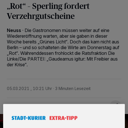
„Rot“ – Sperling fordert
Verzehrgutscheine
Neuss
·
Die Gastronomen müssen weiter auf eine
Wiedereröffnung warten, aber sie gaben in dieser
Woche bereits „Grünes Licht“. Doch das kam nicht aus
Berlin – und so schalteten die Wirte am Donnerstag auf
„Rot“. Währenddessen frohlockt die Ratsfraktion Die
Linke/Die PARTEI: „Gaudeamus igitur: Mit Freibier aus
der Krise“.
05.03.2021 , 10:21 Uhr
3 Minuten Lesezeit