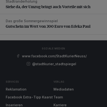
Stadtranderholung
Siehe da, der Umzug bringt auch Vorteile mit sich
Siehe da, der Umzug bringt auch Vorteile mit sich
Das große Sommergewinnspiel
Gutschein im Wert von 200 Euro von Edeka Paul
Gutschein im Wert von 200 Euro von Edeka Paul
SOZIALE MEDIEN
www.facebook.com/StadtKurierNeuss/
@stadtkurier_stadtspiegel
SERVICES
VERLAG
Reklamation
Mediadaten
Facebook Extra-Tipp Kaarst
Team
Inserieren
Karriere