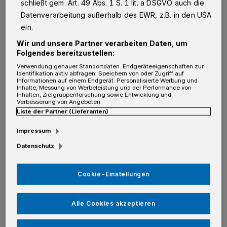
schließt gem. Art. 49 Abs. 1 S. 1 lit. a DSGVO auch die
vereint“ stellvertretend für alle Gastronomen
Datenverarbeitung außerhalb des EWR, z.B. in den USA
ihre Lokale nachts in Grün beleuchtet. Der
ein.
bundesweiten Aktion angeschlossen hatten
Wir und unsere Partner verarbeiten Daten, um
sich der Drusushof, Hermkes Bur,
Folgendes bereitzustellen:
Hamtorkrug, fridays, Gaststätte Lebioda,
Verwendung genauer Standortdaten. Endgeräteeigenschaften zur
Identifikation aktiv abfragen. Speichern von oder Zugriff auf
Informationen auf einem Endgerät. Personalisierte Werbung und
Lebioda im Sportpark Weissenberg sowie das
Inhalte, Messung von Werbeleistung und der Performance von
Inhalten, Zielgruppenforschung sowie Entwicklung und
Papst-Johannes-Haus. Die Lampen hatte
Verbesserung von Angeboten.
Günter Ritters von VTR Veranstaltungstechnik
Liste der Partner (Lieferanten)
kostenlos zur Verfügung gestellt.
Impressum
Datenschutz
Doch das Grün der Hoffnung hat nicht bis
nach Berlin gestrahlt: Die Vorgaben der
Cookie-Einstellungen
Ministerpräsidentenkonferenz sieht der Verein
sehr kritisch: „Die Innenräume sind weiterhin
Alle Cookies akzeptieren
komplett gesperrt, auch ohne Aussicht auf