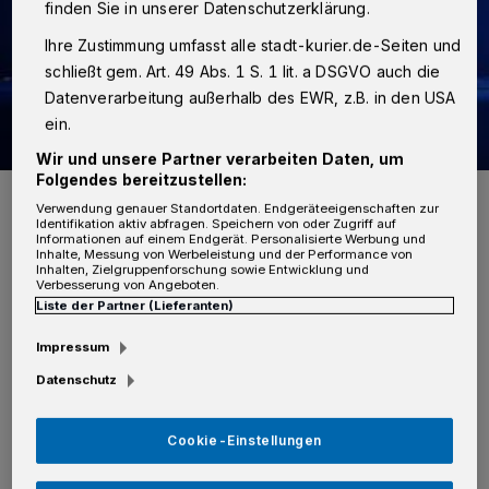
finden Sie in unserer Datenschutzerklärung.
Ihre Zustimmung umfasst alle stadt-kurier.de-Seiten und
schließt gem. Art. 49 Abs. 1 S. 1 lit. a DSGVO auch die
Datenverarbeitung außerhalb des EWR, z.B. in den USA
ein.
Wir und unsere Partner verarbeiten Daten, um
Folgendes bereitzustellen:
Foto: Kurier Verlag
Verwendung genauer Standortdaten. Endgeräteeigenschaften zur
Identifikation aktiv abfragen. Speichern von oder Zugriff auf
Informationen auf einem Endgerät. Personalisierte Werbung und
Inhalte, Messung von Werbeleistung und der Performance von
Inhalten, Zielgruppenforschung sowie Entwicklung und
Verbesserung von Angeboten.
Liste der Partner (Lieferanten)
N
ach dem Ergebnis der bisherigen
Impressum
Ermittlungen soll der 27-jährige,
Datenschutz
ebenfalls tunesische Tatverdächtige mit dem
späteren Verletzten in Streit geraten sein und
Cookie-Einstellungen
im Verlauf der Auseinandersetzung mit einem