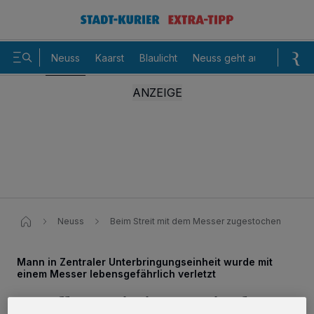
Neuss
Kaarst
Blaulicht
Neuss geht aus
Sommer
Neuss
Beim Streit mit dem Messer zugestochen
Mann in Zentraler Unterbringungseinheit wurde mit
einem Messer lebensgefährlich verletzt
Mordkommission ermittelt