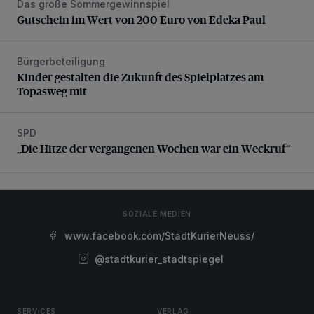
Das große Sommergewinnspiel
Gutschein im Wert von 200 Euro von Edeka Paul
Gutschein im Wert von 200 Euro von Edeka Paul
Bürgerbeteiligung
Kinder gestalten die Zukunft des Spielplatzes am Topasweg
Kinder gestalten die Zukunft des Spielplatzes am
Topasweg mit
SPD
„Die Hitze der vergangenen Wochen war ein Weckruf“
„Die Hitze der vergangenen Wochen war ein Weckruf“
SOZIALE MEDIEN
www.facebook.com/StadtKurierNeuss/
@stadtkurier_stadtspiegel
SERVICES
VERLAG