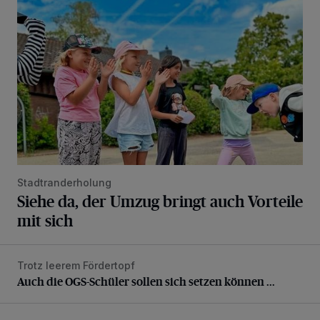
Stadtranderholung
Siehe da, der Umzug bringt auch Vorteile
mit sich
Trotz leerem Fördertopf
Auch die OGS-Schüler sollen sich setzen können ...
Auch die OGS-Schüler sollen sich setzen können ...