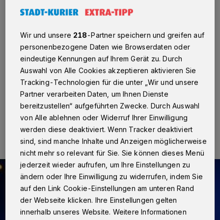
nach Auseinandersetzung
Neuss
·
Am Dienstag, 14. Februar, gegen 0.30 Uhr, ist
Wir und unsere
218
-Partner speichern und greifen auf
im Rahmen eines Streits in einer zentralen
personenbezogene Daten wie Browserdaten oder
Unterbringungseinrichtung im Stadtteil Hammfeld ein
eindeutige Kennungen auf Ihrem Gerät zu. Durch
38-jähriger tunesischer Staatsangehöriger
Auswahl von Alle Cookies akzeptieren aktivieren Sie
lebensgefährlich verletzt worden.
Tracking-Technologien für die unter „Wir und unsere
Partner verarbeiten Daten, um Ihnen Dienste
bereitzustellen“ aufgeführten Zwecke. Durch Auswahl
15.02.2023 , 13:37 Uhr
Eine Minute Lesezeit
von Alle ablehnen oder Widerruf Ihrer Einwilligung
werden diese deaktiviert. Wenn Tracker deaktiviert
sind, sind manche Inhalte und Anzeigen möglicherweise
nicht mehr so relevant für Sie. Sie können dieses Menü
jederzeit wieder aufrufen, um Ihre Einstellungen zu
ändern oder Ihre Einwilligung zu widerrufen, indem Sie
auf den Link Cookie-Einstellungen am unteren Rand
der Webseite klicken. Ihre Einstellungen gelten
innerhalb unseres Website. Weitere Informationen