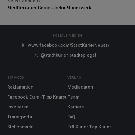
Neuss geht aus
Mediterraner Genuss beim Mauerwerk
Mediterraner Genuss beim Mauerwerk
SOZIALE MEDIEN
www.facebook.com/StadtKurierNeuss/
@stadtkurier_stadtspiegel
SERVICES
VERLAG
Reklamation
Mediadaten
Facebook Extra-Tipp Kaarst
Team
Inserieren
Karriere
Trauerportal
FAQ
Stellenmarkt
Erft Kurier Top Kurier