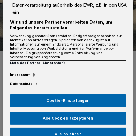
Datenverarbeitung außerhalb des EWR, z.B. in den USA
ein.
Wir und unsere Partner verarbeiten Daten, um
Folgendes bereitzustellen:
Verwendung genauer Standortdaten. Endgeräteeigenschaften zur
Identifikation aktiv abfragen. Speichern von oder Zugriff auf
Informationen auf einem Endgerät. Personalisierte Werbung und
Inhalte, Messung von Werbeleistung und der Performance von
Inhalten, Zielgruppenforschung sowie Entwicklung und
Die Versorgungsstelle bietet Neusser Tafel Unterstützung an.
Verbesserung von Angeboten.
Liste der Partner (Lieferanten)
Foto: privat
Impressum
Datenschutz
Cookie-Einstellungen
Von Rolf Retzlaff
D
Alle Cookies akzeptieren
ie Versorgungsstelle war schnell
akzeptiert, täglich kamen Bürger aus
Alle ablehnen