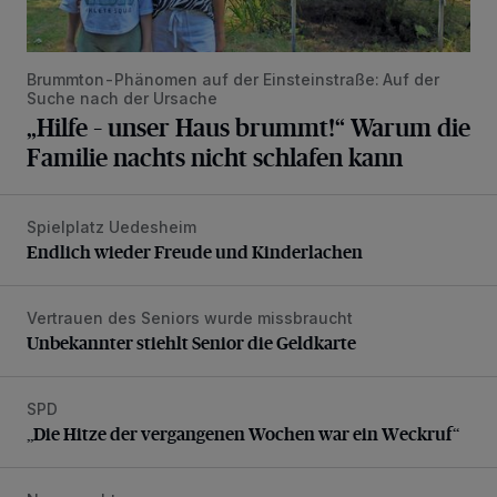
Brummton-Phänomen auf der Einsteinstraße: Auf der
Suche nach der Ursache
„Hilfe – unser Haus brummt!“ Warum die
Familie nachts nicht schlafen kann
Spielplatz Uedesheim
Endlich wieder Freude und Kinderlachen
Endlich wieder Freude und Kinderlachen
Vertrauen des Seniors wurde missbraucht
Unbekannter stiehlt Senior die Geldkarte
Unbekannter stiehlt Senior die Geldkarte
SPD
„Die Hitze der vergangenen Wochen war ein Weckruf“
„Die Hitze der vergangenen Wochen war ein Weckruf“