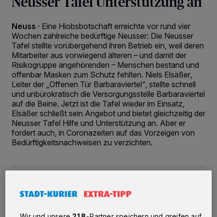
Neusser Tafel Unterstützung an
Neuss
·
Eine Hiobsbotschaft erreichte vor rund vier
Wochen zahlreiche bedürftige Neusser: Die Neusser
Tafel stellte vorübergehend ihren Betrieb ein, weil deren
Mitarbeiter aus vorwiegend älteren – und damit der
Risikogruppe angehörenden – Menschen bestand und
offenbar Masken zum Schutz fehlten. Niels Elsäßer,
Leiter der „Offenen Tür Barbaraviertel“, stellte schnell
und unbürokratisch die Versorgungsstelle Barbaraviertel
auf die Beine. Jetzt ist die Tafel wieder im Einsatz,
Elsäßer schließt sein Angebot und bietet gleichzeitig der
Neusser Tafel Hilfe und Unterstützung an. Aber er
fordert auch, in Coronazeiten auf das Vorzeigen von
Bedürftigkeitsnachweisen zu verzichten.
24.04.2020 , 10:23 Uhr
3 Minuten Lesezeit
Wir und unsere
218
-Partner speichern und greifen auf