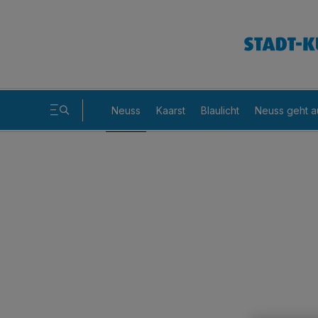
Neuss
Kaarst
Blaulicht
Neuss geht a