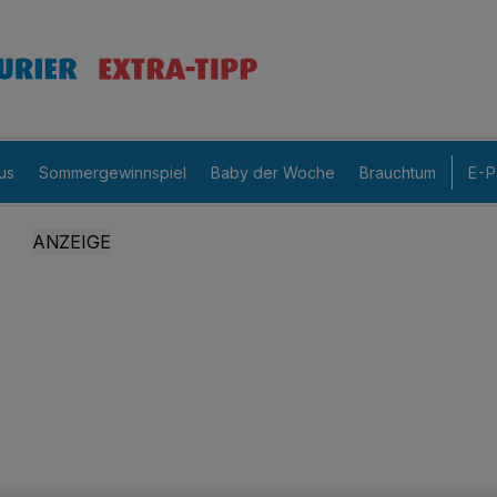
us
Sommergewinnspiel
Baby der Woche
Brauchtum
E-P