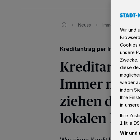
Neuss
Immer mehr Verbra
Wir und 
Browserd
Cookies a
Kreditantrag per Internet
unsere Pa
Kreditantrag
Zwecke. 
diese dea
möglicher
Immer mehr
wieder au
indem Si
ziehen die O
Ihre Eins
in unsere
lokalen Bank
Ihre Zust
1 lit. a 
Wir und 