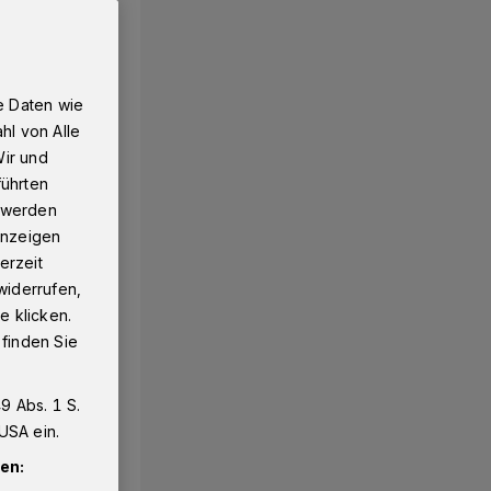
e Daten wie
hl von Alle
Wir und
führten
g werden
 Anzeigen
erzeit
widerrufen,
e klicken.
 finden Sie
9 Abs. 1 S.
USA ein.
en: