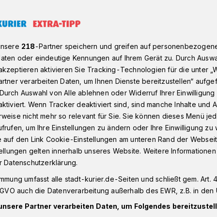
ucher ziehen die Online-Variante den lokalen Bankfilialen
unsere
218
-Partner speichern und greifen auf personenbezogen
aten oder eindeutige Kennungen auf Ihrem Gerät zu. Durch Auswa
kzeptieren aktivieren Sie Tracking-Technologien für die unter „
rtner verarbeiten Daten, um Ihnen Dienste bereitzustellen“ aufge
 per Internet:
Durch Auswahl von Alle ablehnen oder Widerruf Ihrer Einwilligun
ktiviert. Wenn Tracker deaktiviert sind, sind manche Inhalte und
weise nicht mehr so relevant für Sie. Sie können dieses Menü jed
 Verbraucher
frufen, um Ihre Einstellungen zu ändern oder Ihre Einwilligung zu 
e auf den Link Cookie-Einstellungen am unteren Rand der Webseit
nline-Variante den
tellungen gelten innerhalb unseres Website. Weitere Informationen
r Datenschutzerklärung.
filialen vor
immung umfasst alle stadt-kurier.de-Seiten und schließt gem. Art. 4
DSGVO auch die Datenverarbeitung außerhalb des EWR, z.B. in den 
unsere Partner verarbeiten Daten, um Folgendes bereitzustell