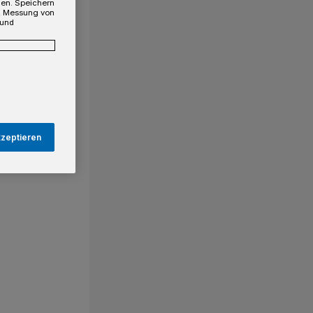
gen. Speichern
e, Messung von
 und
kzeptieren