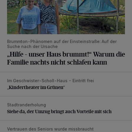
Brummton-Phänomen auf der Einsteinstraße: Auf der
Suche nach der Ursache
„Hilfe – unser Haus brummt!“ Warum die
Familie nachts nicht schlafen kann
Im Geschwister-Scholl-Haus - Eintritt frei
„Kindertheater im Grünen“
„Kindertheater im Grünen“
Stadtranderholung
Siehe da, der Umzug bringt auch Vorteile mit sich
Siehe da, der Umzug bringt auch Vorteile mit sich
Vertrauen des Seniors wurde missbraucht
Unbekannter stiehlt Senior die Geldkarte