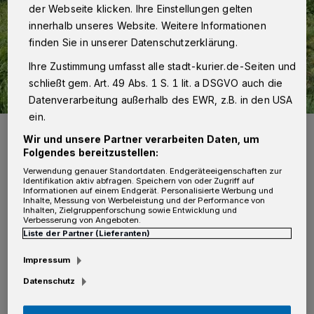
der Webseite klicken. Ihre Einstellungen gelten
innerhalb unseres Website. Weitere Informationen
finden Sie in unserer Datenschutzerklärung.
Ihre Zustimmung umfasst alle stadt-kurier.de-Seiten und
schließt gem. Art. 49 Abs. 1 S. 1 lit. a DSGVO auch die
Datenverarbeitung außerhalb des EWR, z.B. in den USA
ein.
Die Polizei ermittelt.
Wir und unsere Partner verarbeiten Daten, um
Foto: Kurier Verlag GmbH/Thomas Broich
Folgendes bereitzustellen:
Verwendung genauer Standortdaten. Endgeräteeigenschaften zur
Identifikation aktiv abfragen. Speichern von oder Zugriff auf
Informationen auf einem Endgerät. Personalisierte Werbung und
Inhalte, Messung von Werbeleistung und der Performance von
Inhalten, Zielgruppenforschung sowie Entwicklung und
Verbesserung von Angeboten.
Die verständigte Polizei nahm den Einbruch
Liste der Partner (Lieferanten)
auf und sicherte Spuren am Tatort. Nun
Impressum
ermittelt die Kripo und bittet Zeugen, die im
Datenschutz
fraglichen Zeitraum verdächtige Personen an