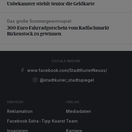
Unbekannter stiehlt Senior die Geldkarte
Das große Sommergewinnspiel
200-Euro-Fahrradgutschein vom Radfachmarkt Birkenst
200-Euro-Fahrradgutschein vom Radfachmarkt
Birkenstock zu gewinnen
SOZIALE MEDIEN
www.facebook.com/StadtKurierNeuss/
@stadtkurier_stadtspiegel
SERVICES
VERLAG
Reklamation
Mediadaten
Facebook Extra-Tipp Kaarst
Team
Inserieren
Karriere