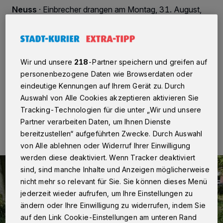
Neuss
·
Einbrecher drangen am Montag, 31. August,
über die Balkontür einer Erdgeschosswohnung in ein
Mehrfamilienhaus an der Römerstraße ein. Während der
kurzen Abwesenheit des Bewohners, zwischen 7 und
8 Uhr, hebelten die Täter die rückwärtige Tür auf,
durchsuchten die Wohnung und stahlen einen kleinen
Wir und unsere
218
-Partner speichern und greifen auf
Tresor.
personenbezogene Daten wie Browserdaten oder
eindeutige Kennungen auf Ihrem Gerät zu. Durch
Auswahl von Alle Cookies akzeptieren aktivieren Sie
Tracking-Technologien für die unter „Wir und unsere
01.09.2020 , 15:26 Uhr
Eine Minute Lesezeit
Partner verarbeiten Daten, um Ihnen Dienste
bereitzustellen“ aufgeführten Zwecke. Durch Auswahl
von Alle ablehnen oder Widerruf Ihrer Einwilligung
werden diese deaktiviert. Wenn Tracker deaktiviert
sind, sind manche Inhalte und Anzeigen möglicherweise
nicht mehr so relevant für Sie. Sie können dieses Menü
jederzeit wieder aufrufen, um Ihre Einstellungen zu
ändern oder Ihre Einwilligung zu widerrufen, indem Sie
auf den Link Cookie-Einstellungen am unteren Rand