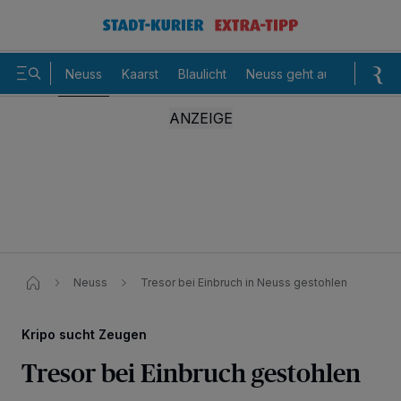
Neuss
Kaarst
Blaulicht
Neuss geht aus
Sommer
Neuss
Tresor bei Einbruch in Neuss gestohlen
Kripo sucht Zeugen
Tresor bei Einbruch gestohlen