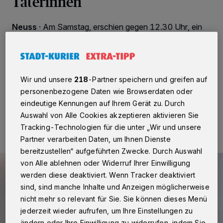
Täterinnen
Neuss
·
Am Samstag, erschien gegen 12.30 Uhr, ein
älterer Herr bei der Polizeiwache in Meerbusch und
erstattete Anzeige wegen eines dreisten Diebstahls.
Eine Unbekannte hatte ihm nur etwa 10 Minuten zuvor
seine Armbanduhr vom Handgelenk gestohlen.
Wir und unsere
218
-Partner speichern und greifen auf
personenbezogene Daten wie Browserdaten oder
eindeutige Kennungen auf Ihrem Gerät zu. Durch
22.11.2021 , 19:56 Uhr
Eine Minute Lesezeit
Auswahl von Alle Cookies akzeptieren aktivieren Sie
Tracking-Technologien für die unter „Wir und unsere
Partner verarbeiten Daten, um Ihnen Dienste
bereitzustellen“ aufgeführten Zwecke. Durch Auswahl
von Alle ablehnen oder Widerruf Ihrer Einwilligung
werden diese deaktiviert. Wenn Tracker deaktiviert
sind, sind manche Inhalte und Anzeigen möglicherweise
nicht mehr so relevant für Sie. Sie können dieses Menü
jederzeit wieder aufrufen, um Ihre Einstellungen zu
ändern oder Ihre Einwilligung zu widerrufen, indem Sie