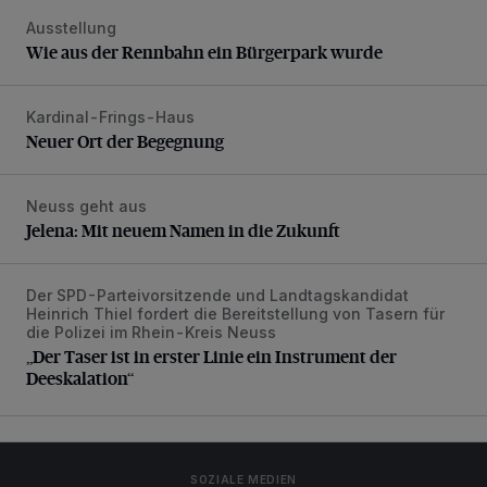
Ausstellung
Wie aus der Rennbahn ein Bürgerpark wurde
Wie aus der Rennbahn ein Bürgerpark wurde
Kardinal-Frings-Haus
Neuer Ort der Begegnung
Neuer Ort der Begegnung
Neuss geht aus
Jelena: Mit neuem Namen in die Zukunft
Jelena: Mit neuem Namen in die Zukunft
Der SPD-Parteivorsitzende und Landtagskandidat
„Der Taser ist in erster Linie ein Instrument der Deeskalatio
Heinrich Thiel fordert die Bereitstellung von Tasern für
die Polizei im Rhein-Kreis Neuss
„Der Taser ist in erster Linie ein Instrument der
Deeskalation“
SOZIALE MEDIEN