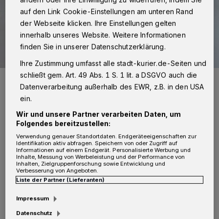
auf den Link Cookie-Einstellungen am unteren Rand
der Webseite klicken. Ihre Einstellungen gelten
innerhalb unseres Website. Weitere Informationen
finden Sie in unserer Datenschutzerklärung.
Ihre Zustimmung umfasst alle stadt-kurier.de-Seiten und
schließt gem. Art. 49 Abs. 1 S. 1 lit. a DSGVO auch die
Bild der gestohlenen "Raymond Weil" Uhr. Foto: Polizei
Datenverarbeitung außerhalb des EWR, z.B. in den USA
Foto: Polizei
ein.
Wir und unsere Partner verarbeiten Daten, um
Folgendes bereitzustellen:
Verwendung genauer Standortdaten. Endgeräteeigenschaften zur
D
Identifikation aktiv abfragen. Speichern von oder Zugriff auf
er Anzeigenerstatter war mit seinem
Informationen auf einem Endgerät. Personalisierte Werbung und
Inhalte, Messung von Werbeleistung und der Performance von
Inhalten, Zielgruppenforschung sowie Entwicklung und
Fahrrad die Hermann-Unger-Allee in
Verbesserung von Angeboten.
Meerbusch-Büderich entlang gefahren, als ihn
Liste der Partner (Lieferanten)
die Frau in schlechtem Deutsch ansprach. Sie
Impressum
erkundigte sich nach dem Weg und griff wie
Datenschutz