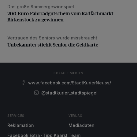
Das große Sommergewinnspiel
200-Euro-Fahrradgutschein vom Radfachmarkt Birkenst
200-Euro-Fahrradgutschein vom Radfachmarkt
Birkenstock zu gewinnen
Vertrauen des Seniors wurde missbraucht
Unbekannter stiehlt Senior die Geldkarte
Unbekannter stiehlt Senior die Geldkarte
SOZIALE MEDIEN
www.facebook.com/StadtKurierNeuss/
@stadtkurier_stadtspiegel
SERVICES
VERLAG
Reklamation
Mediadaten
Facebook Extra-Tipp Kaarst
Team