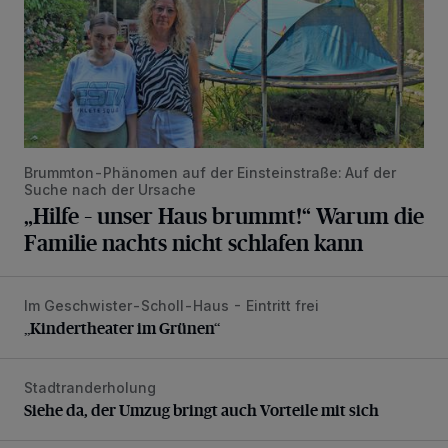
Brummton-Phänomen auf der Einsteinstraße: Auf der
Suche nach der Ursache
„Hilfe – unser Haus brummt!“ Warum die
Familie nachts nicht schlafen kann
Im Geschwister-Scholl-Haus - Eintritt frei
„Kindertheater im Grünen“
„Kindertheater im Grünen“
Stadtranderholung
Siehe da, der Umzug bringt auch Vorteile mit sich
Siehe da, der Umzug bringt auch Vorteile mit sich