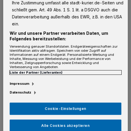
Ihre Zustimmung umfasst alle stadt-kurier.de-Seiten und
Jugendliche & junge Erwachsene.
Rund zwei
schließt gem. Art. 49 Abs. 1 S. 1 lit. a DSGVO auch die
Drittel der Menschen in der Alterskohorte 14
Datenverarbeitung außerhalb des EWR, z.B. in den USA
bis 28 engagieren sich ehrenamtlich. Populär
ein.
sind vor allem Bereiche wie Kultur, Schule,
Wir und unsere Partner verarbeiten Daten, um
Folgendes bereitzustellen:
Sport, Jugendhilfe und Integration. Viele der
Verwendung genauer Standortdaten. Endgeräteeigenschaften zur
jungen Menschen verstehen ihr Ehrenamt
Identifikation aktiv abfragen. Speichern von oder Zugriff auf
Informationen auf einem Endgerät. Personalisierte Werbung und
auch als eine Orientierungshilfe oder wollen
Inhalte, Messung von Werbeleistung und der Performance von
Inhalten, Zielgruppenforschung sowie Entwicklung und
bewusst früh Verantwortung übernehmen.
Verbesserung von Angeboten.
Liste der Partner (Lieferanten)
Speziell Studenten nutzen Ehrenämter oft, um
Impressum
in einer neuen Stadt neue Leute
Datenschutz
kennenzulernen.
Cookie-Einstellungen
Berufstätige.
Neben einer 40-Stunden-Woche
noch ehrenamtlich tätig zu sein, das ist nicht
Alle Cookies akzeptieren