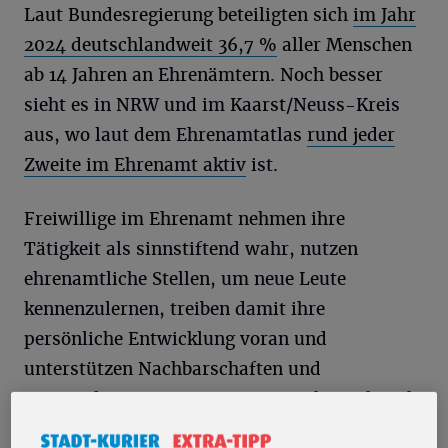
Laut Bundesregierung beteiligten sich
im Jahr
2024 deutschlandweit 36,7 %
aller Menschen
ab 14 Jahren an Ehrenämtern. Noch besser
sieht es in NRW und im Kaarst/Neuss-Kreis
aus, wo laut dem Ehrenamtatlas
rund jeder
Zweite im Ehrenamt aktiv
ist.
Freiwillige im Ehrenamt nehmen ihre
Tätigkeit als sinnstiftend wahr, nutzen
ehrenamtliche Stellen, um neue Leute
kennenzulernen, treiben damit ihre
persönliche Entwicklung voran und
unterstützen Nachbarschaften und
Gemeinden, wo es nötig ist. So sieht praktisch
vorgelebte soziale Integration und