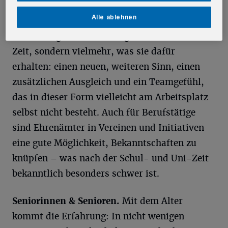
zwingend für jeden etwas und garantiert keine
Alle ablehnen
leichte Aufgabe. Entscheidend für viele
Berufstätige ist aber weniger die investierte
Zeit, sondern vielmehr, was sie dafür
erhalten: einen neuen, weiteren Sinn, einen
zusätzlichen Ausgleich und ein Teamgefühl,
das in dieser Form vielleicht am Arbeitsplatz
selbst nicht besteht. Auch für Berufstätige
sind Ehrenämter in Vereinen und Initiativen
eine gute Möglichkeit, Bekanntschaften zu
knüpfen – was nach der Schul- und Uni-Zeit
bekanntlich besonders schwer ist.
Seniorinnen & Senioren.
Mit dem Alter
kommt die Erfahrung: In nicht wenigen