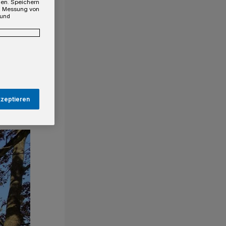
gen. Speichern
e, Messung von
 und
kzeptieren