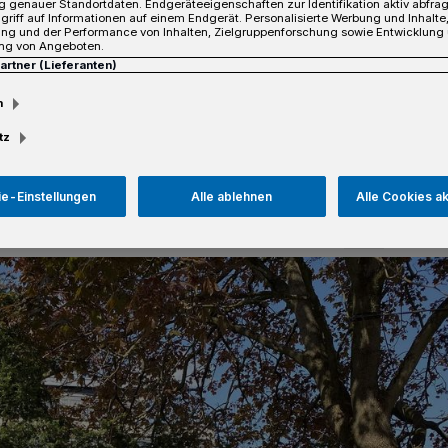
 genauer Standortdaten. Endgeräteeigenschaften zur Identifikation aktiv abfra
pfer von Kriminalität und der SI Club
griff auf Informationen auf einem Endgerät. Personalisierte Werbung und Inhalt
ung und der Performance von Inhalten, Zielgruppenforschung sowie Entwicklung
g des Partnerclubs im urkainischen
ng von Angeboten.
Partner (Lieferanten)
m
tz
sezeit
e-Einstellungen
Alle ablehnen
Alle Cookies a