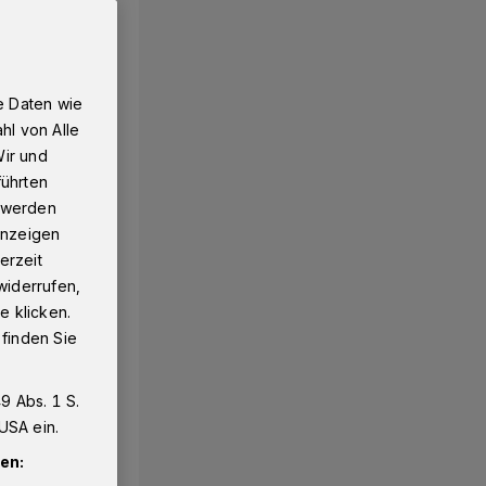
e Daten wie
hl von Alle
Wir und
führten
g werden
 Anzeigen
erzeit
widerrufen,
e klicken.
 finden Sie
9 Abs. 1 S.
USA ein.
en: