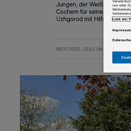
Verwendung
Jungen, der Weiße Ring für O
von oder Zu
Werbeleist
Cochem für seine Belieferun
Verbesseru
Uzhgorod mit Hilfsgütern.
Liste der 
Impressu
Datenschu
06.07.2022 , 10:12 Uhr
2 Minuten Le
Cooki