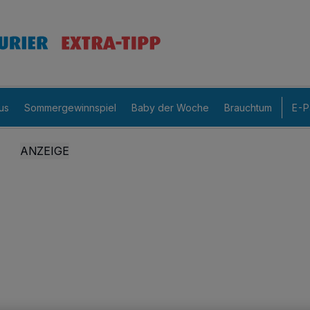
us
Sommergewinnspiel
Baby der Woche
Brauchtum
E-P