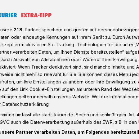
istinnen spenden fast 10.000 Euro​
unsere
218
-Partner speichern und greifen auf personenbezogen
aten oder eindeutige Kennungen auf Ihrem Gerät zu. Durch Auswa
kzeptieren aktivieren Sie Tracking-Technologien für die unter „
rtner verarbeiten Daten, um Ihnen Dienste bereitzustellen“ aufge
optimistinnen
Durch Auswahl von Alle ablehnen oder Widerruf Ihrer Einwilligun
ktiviert. Wenn Tracker deaktiviert sind, sind manche Inhalte und
weise nicht mehr so relevant für Sie. Sie können dieses Menü jed
 10.000 Euro
frufen, um Ihre Einstellungen zu ändern oder Ihre Einwilligung zu 
e auf den Link Cookie-Einstellungen am unteren Rand der Webseit
tellungen gelten innerhalb unseres Website. Weitere Informationen
ies der SI (Soroptimistinnen) Club Kaarst
r Datenschutzerklärung.
 von fast 10.000 Euro an verschiedene
immung umfasst alle stadt-kurier.de-Seiten und schließt gem. Art. 4
en knacKPunkt – Notschlafstelle für
DSGVO auch die Datenverarbeitung außerhalb des EWR, z.B. in den 
eldorf, Zornröschen e.V. Kontakt-und
unsere Partner verarbeiten Daten, um Folgendes bereitzustell
exuellen Missbrauch an Mädchen und