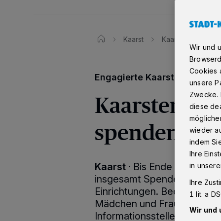
Kaarst
Kaarster Soroptim
Wir und 
Browserd
Cookies a
Engagierte Kaarster Frauen
unsere Pa
Kaarster Sor
Zwecke. 
diese dea
möglicher
spenden fast
wieder au
indem Si
Ihre Eins
Kaarst
·
Bis Ende Juni überw
in unsere
insgesamt Spenden in Höhe
Ihre Zust
Einrichtungen. Bedacht wurd
1 lit. a 
Mädchen und Frauen in Düss
Wir und 
Informationsstelle gegen s