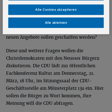
vielfältige Verbindung noch sichtbarer und
Alle Cookies akzeptieren
effektiver gestaltet werden? Welche
Kulturangebote müssen stärker gefördert
Alle ablehnen
werden? Wo muss investiert werden? Welche
neuen Angebote sollen geschaffen werden?
Diese und weitere Fragen wollen die
Christdemokraten mit den Neusser Bürgern
diskutieren. Die CDU lädt zur öffentlichen
Fachkonferenz Kultur am Donnerstag, 21.
März, 18 Uhr, im Sitzungssaal der CDU-
Geschäftsstelle am Münsterplatz 13a ein. Hier
sollen die Bürger zu Wort kommen, ihre
Meinung will die CDU abfragen.