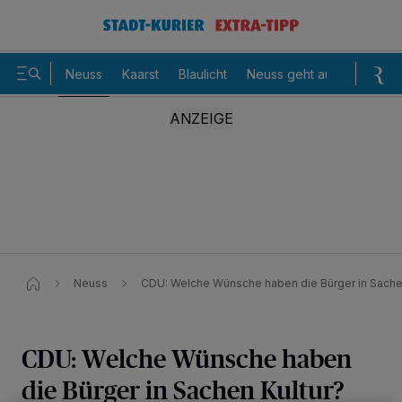
Neuss
Kaarst
Blaulicht
Neuss geht aus
Sommer
Neuss
CDU: Welche Wünsche haben die Bürger in Sachen
CDU: Welche Wünsche haben
die Bürger in Sachen Kultur?