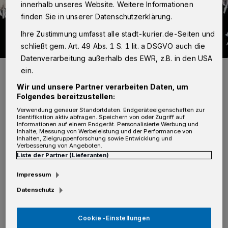
innerhalb unseres Website. Weitere Informationen
finden Sie in unserer Datenschutzerklärung.
Ihre Zustimmung umfasst alle stadt-kurier.de-Seiten und
schließt gem. Art. 49 Abs. 1 S. 1 lit. a DSGVO auch die
Datenverarbeitung außerhalb des EWR, z.B. in den USA
Kultur — wie hier im Rheinischen Landestheater — wird in Neuss
ein.
groß geschrieben. Doch was wünschen sich die Bürger?
Wir und unsere Partner verarbeiten Daten, um
Foto: Foto: Björn Hickmann/Stage
Folgendes bereitzustellen:
Verwendung genauer Standortdaten. Endgeräteeigenschaften zur
Identifikation aktiv abfragen. Speichern von oder Zugriff auf
Informationen auf einem Endgerät. Personalisierte Werbung und
Inhalte, Messung von Werbeleistung und der Performance von
Inhalten, Zielgruppenforschung sowie Entwicklung und
Verbesserung von Angeboten.
Von Rolf Retzlaff
Liste der Partner (Lieferanten)
K
Impressum
ulturelle Identität und Heimat gehören
Datenschutz
zusammen. Was verbindet speziell in
einer traditionsreichen Stadt wie Neuss
Cookie-Einstellungen
Heimat und Kultur und wie kann diese