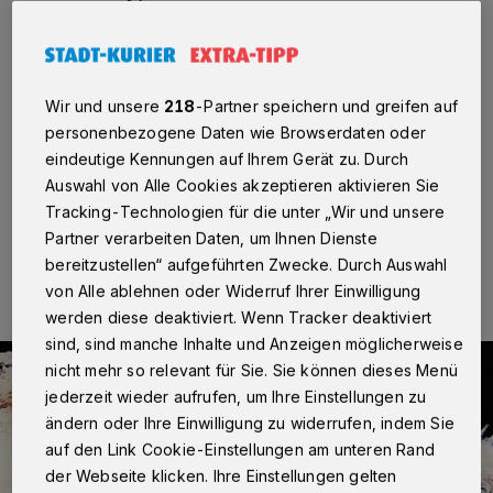
Neuss
·
Vor wenigen Wochen hat die Kulturministerin
Isabel Pfeiffer-Poensgen bei ihrem Besuch in Neuss
mit Begeisterung die große Vielfalt der Neusser
Kulturlandschaft gelobt. Diesen Impuls will die CDU
Wir und unsere
218
-Partner speichern und greifen auf
aufnehmen und über die zukünftigen Schwerpunkte der
personenbezogene Daten wie Browserdaten oder
Kulturpolitik in Neuss diskutieren.
eindeutige Kennungen auf Ihrem Gerät zu. Durch
Auswahl von Alle Cookies akzeptieren aktivieren Sie
Tracking-Technologien für die unter „Wir und unsere
Partner verarbeiten Daten, um Ihnen Dienste
15.03.2019 , 12:20 Uhr
Eine Minute Lesezeit
bereitzustellen“ aufgeführten Zwecke. Durch Auswahl
von Alle ablehnen oder Widerruf Ihrer Einwilligung
werden diese deaktiviert. Wenn Tracker deaktiviert
sind, sind manche Inhalte und Anzeigen möglicherweise
nicht mehr so relevant für Sie. Sie können dieses Menü
jederzeit wieder aufrufen, um Ihre Einstellungen zu
ändern oder Ihre Einwilligung zu widerrufen, indem Sie
auf den Link Cookie-Einstellungen am unteren Rand
der Webseite klicken. Ihre Einstellungen gelten