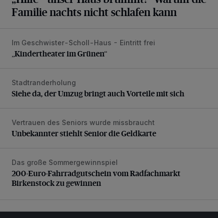
Familie nachts nicht schlafen kann
Im Geschwister-Scholl-Haus - Eintritt frei
„Kindertheater im Grünen“
„Kindertheater im Grünen“
Stadtranderholung
Siehe da, der Umzug bringt auch Vorteile mit sich
Siehe da, der Umzug bringt auch Vorteile mit sich
Vertrauen des Seniors wurde missbraucht
Unbekannter stiehlt Senior die Geldkarte
Unbekannter stiehlt Senior die Geldkarte
Das große Sommergewinnspiel
200-Euro-Fahrradgutschein vom Radfachmarkt Birkenst
200-Euro-Fahrradgutschein vom Radfachmarkt
Birkenstock zu gewinnen