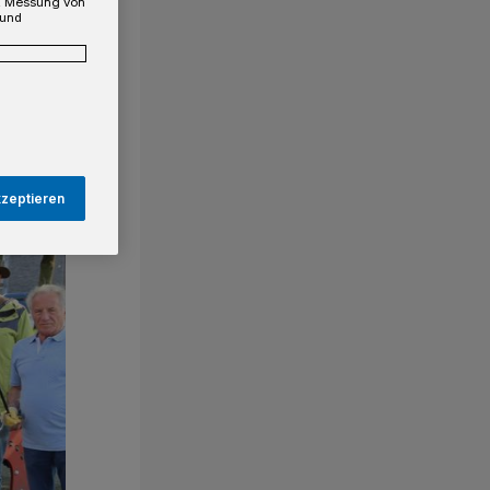
e, Messung von
 und
kzeptieren