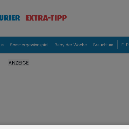
us
Sommergewinnspiel
Baby der Woche
Brauchtum
E-P