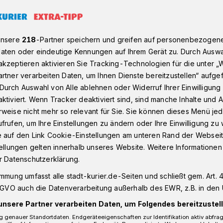
h)einemachtag in Uedesheim
unsere
218
-Partner speichern und greifen auf personenbezogen
aten oder eindeutige Kennungen auf Ihrem Gerät zu. Durch Auswa
kzeptieren aktivieren Sie Tracking-Technologien für die unter „
rtner verarbeiten Daten, um Ihnen Dienste bereitzustellen“ aufge
sheim“ aktiv:
Durch Auswahl von Alle ablehnen oder Widerruf Ihrer Einwilligun
r R(h)einemachtag
ktiviert. Wenn Tracker deaktiviert sind, sind manche Inhalte und
weise nicht mehr so relevant für Sie. Sie können dieses Menü jed
m
frufen, um Ihre Einstellungen zu ändern oder Ihre Einwilligung zu 
e auf den Link Cookie-Einstellungen am unteren Rand der Webseit
tellungen gelten innerhalb unseres Website. Weitere Informationen
r Datenschutzerklärung.
ädt der Heimatverein „Schönes Uedesheim“
immung umfasst alle stadt-kurier.de-Seiten und schließt gem. Art. 4
n Ort gemeinsam vom Müll zu befreien und
DSGVO auch die Datenverarbeitung außerhalb des EWR, z.B. in den 
 mehr Sauberkeit. Organisiert wurde die
efeld. Mit rund 40 Teilnehmern war er
unsere Partner verarbeiten Daten, um Folgendes bereitzustell
 genauer Standortdaten. Endgeräteeigenschaften zur Identifikation aktiv abfra