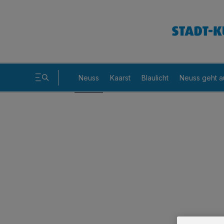
Neuss
Kaarst
Blaulicht
Neuss geht a