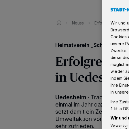
Neuss
Erfolgreicher R(
Wir und 
Browserd
Cookies a
unsere Pa
Heimatverein „Schönes Uede
Zwecke. 
Erfolgreiche
diese dea
möglicher
in Uedeshei
wieder au
indem Si
Ihre Eins
in unsere
Uedesheim
·
Traditionell l
Ihre Zust
einmal im Jahr dazu ein, de
1 lit. a 
setzt damit ein Zeichen für
Umweltaktion von Stefan Cr
Wir und 
sehr zufrieden.
Verwendung