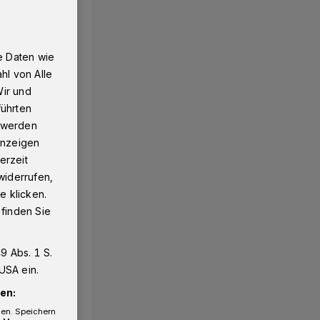
e Daten wie
hl von Alle
Wir und
führten
g werden
 Anzeigen
erzeit
widerrufen,
e klicken.
 finden Sie
9 Abs. 1 S.
USA ein.
en:
gen. Speichern