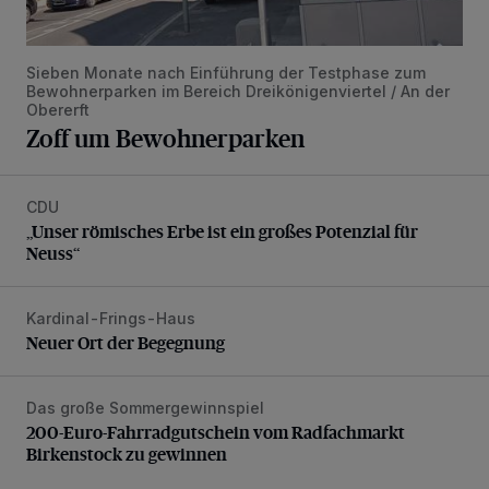
Sieben Monate nach Einführung der Testphase zum
Bewohnerparken im Bereich Dreikönigenviertel / An der
Obererft
Zoff um Bewohnerparken
CDU
„Unser römisches Erbe ist ein großes Potenzial für Neuss“
„Unser römisches Erbe ist ein großes Potenzial für
Neuss“
Kardinal-Frings-Haus
Neuer Ort der Begegnung
Neuer Ort der Begegnung
Das große Sommergewinnspiel
200-Euro-Fahrradgutschein vom Radfachmarkt Birkenst
200-Euro-Fahrradgutschein vom Radfachmarkt
Birkenstock zu gewinnen