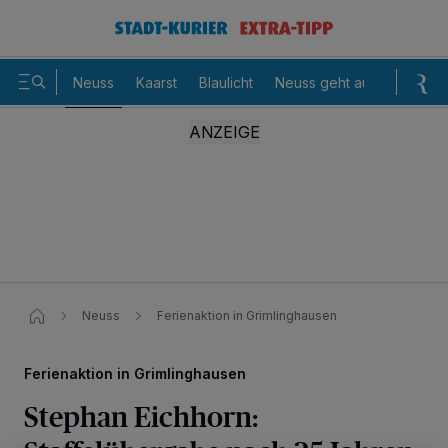
Neuss
Kaarst
Blaulicht
Neuss geht aus
Sommer
Neuss
Ferienaktion in Grimlinghausen​
Ferienaktion in Grimlinghausen
Stephan Eichhorn: