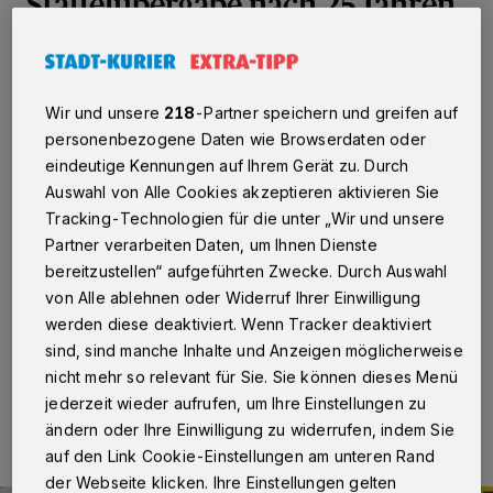
Staffelübergabe nach 25 Jahren
bei „Spaß im Gras“
Grimlinghausen
·
„Spaß im Gras“ wird vom Jugendamt
Wir und unsere
218
-Partner speichern und greifen auf
der Stadt Neuss in Kooperation mit dem Malteser
personenbezogene Daten wie Browserdaten oder
Kinder- und Jugendzentrum aus Grimlinghausen und
dem SKM „Kontakt Erfttal“ organisiert. Das offene
eindeutige Kennungen auf Ihrem Gerät zu. Durch
Zeltlager findet auf der Bezirkssportanlage in
Auswahl von Alle Cookies akzeptieren aktivieren Sie
Grimlinghausen seit 1997 zu Beginn der Sommerferien
Tracking-Technologien für die unter „Wir und unsere
statt und wird vom Neusser Bauverein unterstützt. Um
Partner verarbeiten Daten, um Ihnen Dienste
die jungen Gäste kümmern sich an den zwölf Tagen
bereitzustellen“ aufgeführten Zwecke. Durch Auswahl
zahlreiche Betreuer. Die Ferienaktion ging am Freitag, 7.
Juli, zu Ende.
von Alle ablehnen oder Widerruf Ihrer Einwilligung
werden diese deaktiviert. Wenn Tracker deaktiviert
sind, sind manche Inhalte und Anzeigen möglicherweise
nicht mehr so relevant für Sie. Sie können dieses Menü
11.07.2023 , 11:01 Uhr
Eine Minute Lesezeit
jederzeit wieder aufrufen, um Ihre Einstellungen zu
ändern oder Ihre Einwilligung zu widerrufen, indem Sie
auf den Link Cookie-Einstellungen am unteren Rand
der Webseite klicken. Ihre Einstellungen gelten