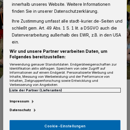
innerhalb unseres Website. Weitere Informationen
finden Sie in unserer Datenschutzerklärung.
Ihre Zustimmung umfasst alle stadt-kurier.de-Seiten und
schließt gem. Art. 49 Abs. 1 S. 1 lit. a DSGVO auch die
Datenverarbeitung außerhalb des EWR, z.B. in den USA
ein.
Wir und unsere Partner verarbeiten Daten, um
Folgendes bereitzustellen:
Verwendung genauer Standortdaten. Endgeräteeigenschaften zur
Identifikation aktiv abfragen. Speichern von oder Zugriff auf
Informationen auf einem Endgerät. Personalisierte Werbung und
Inhalte, Messung von Werbeleistung und der Performance von
Inhalten, Zielgruppenforschung sowie Entwicklung und
Verbesserung von Angeboten.
Symbolische Scheckübergabe von Prokurist Niki Lüdtke (Mitte) an
Serena Becker, Geschäftsführerin SKM Neuss, sowie an Leiter
Liste der Partner (Lieferanten)
Stephan Eichhorn und Organisator Alex Rhode.
Foto: Bauverein
Impressum
Datenschutz
Cookie-Einstellungen