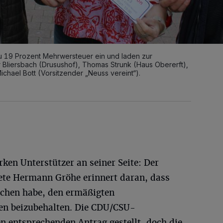
u 19 Prozent Mehrwersteuer ein und laden zur
er Bliersbach (Drusushof), Thomas Strunk (Haus Obererft),
hael Bott (Vorsitzender „Neuss vereint“).
rken Unterstützer an seiner Seite: Der
te Hermann Gröhe erinnert daran, dass
ochen habe, den ermäßigten
en beizubehalten. Die CDU/CSU-
n entsprechenden Antrag gestellt, doch die