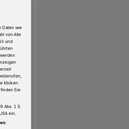
e Daten wie
hl von Alle
Wir und
führten
g werden
 Anzeigen
erzeit
widerrufen,
e klicken.
 finden Sie
9 Abs. 1 S.
USA ein.
en: