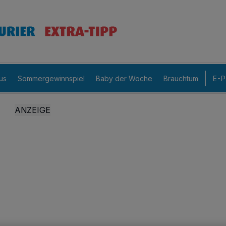
us
Sommergewinnspiel
Baby der Woche
Brauchtum
E-P