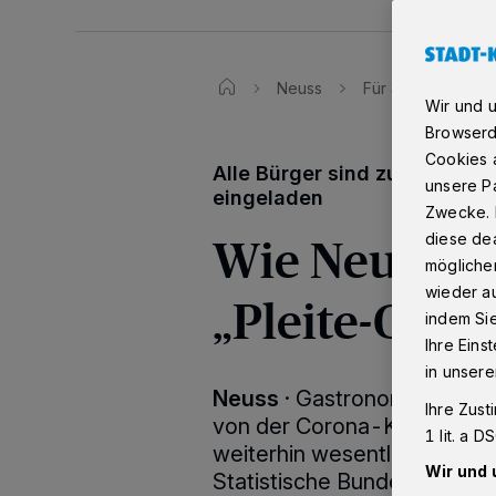
Neuss
Für Speisen in de
Wir und 
Browserd
Cookies a
Alle Bürger sind zur Podium
unsere Pa
eingeladen
Zwecke. 
Wie Neusser
diese dea
möglicher
wieder au
„Pleite-Geie
indem Si
Ihre Eins
in unsere
Neuss
·
Gastronomie und Be
Ihre Zust
von der Corona-Krise betro
1 lit. a 
weiterhin wesentlich niedrig
Wir und 
Statistische Bundesamt jetzt