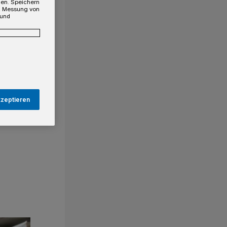
gen. Speichern
e, Messung von
 und
kzeptieren