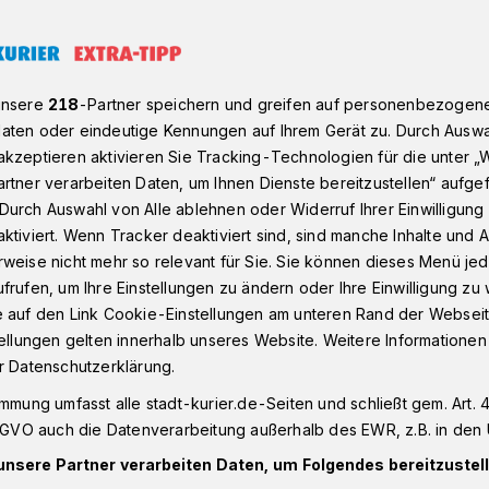
r Gastronomie wieder 19 statt 7 Prozent Mehrwertsteuer?
unsere
218
-Partner speichern und greifen auf personenbezogen
aten oder eindeutige Kennungen auf Ihrem Gerät zu. Durch Auswa
kzeptieren aktivieren Sie Tracking-Technologien für die unter „
sdiskussion am 5. Oktober im Drusus One
rtner verarbeiten Daten, um Ihnen Dienste bereitzustellen“ aufge
Durch Auswahl von Alle ablehnen oder Widerruf Ihrer Einwilligun
 Gastronomen den
ktiviert. Wenn Tracker deaktiviert sind, sind manche Inhalte und
weise nicht mehr so relevant für Sie. Sie können dieses Menü jed
frufen, um Ihre Einstellungen zu ändern oder Ihre Einwilligung zu 
r“ vertreiben wollen
e auf den Link Cookie-Einstellungen am unteren Rand der Webseit
tellungen gelten innerhalb unseres Website. Weitere Informationen
r Datenschutzerklärung.
herbergung zählen zu den am stärksten
immung umfasst alle stadt-kurier.de-Seiten und schließt gem. Art. 4
ffenen Branchen, ihre Umsätze sind
DSGVO auch die Datenverarbeitung außerhalb des EWR, z.B. in den 
er als vor Corona. Tatsachen, die das
unsere Partner verarbeiten Daten, um Folgendes bereitzustell
 veröffentlichte. Tatsachen, die so gar