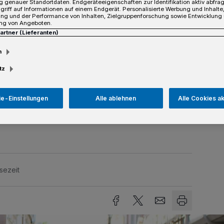
 genauer Standortdaten. Endgeräteeigenschaften zur Identifikation aktiv abfra
desregierung passen, die
griff auf Informationen auf einem Endgerät. Personalisierte Werbung und Inhalt
ung und der Performance von Inhalten, Zielgruppenforschung sowie Entwicklung
 in der Gastronomie zum 1. Januar 2024
ng von Angeboten.
rozent zu erhöhen. Der Verein „Neuss
Partner (Lieferanten)
ss Neusser Gastronomen, will dies nicht
m
iner Podiumsdiskussion am kommenden
Uhr (Einlass ab 18.30 Uhr), im Drusus
tz
 Erftstraße/Drususallee) unter dem
 zu 19 % Mehrwertsteuer“ will er deutlich
e-Einstellungen
Alle ablehnen
Alle Cookies a
nternehmer und auch die Gastrobesucher
sezeit