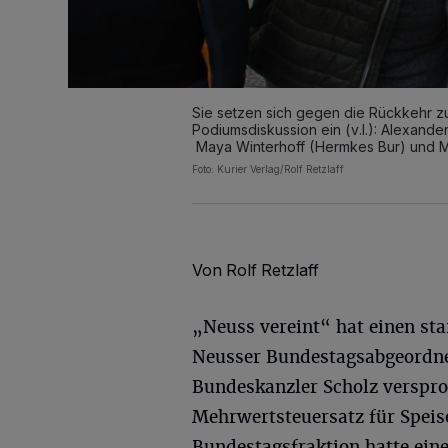
Sie setzen sich gegen die Rückkehr z
Podiumsdiskussion ein (v.l.): Alexand
Maya Winterhoff (Hermkes Bur) und Mic
Foto: Kurier Verlag/Rolf Retzlaff
Von Rolf Retzlaff
„Neuss vereint“ hat einen sta
Neusser Bundestagsabgeordne
Bundeskanzler Scholz verspr
Mehrwertsteuersatz für Speis
Bundestagsfraktion hatte eine