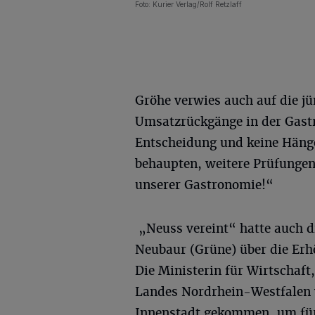
Foto: Kurier Verlag/Rolf Retzlaff
Gröhe verwies auch auf die j
Umsatzrückgänge in der Gastr
Entscheidung und keine Hänge
behaupten, weitere Prüfungen s
unserer Gastronomie!“
„Neuss vereint“ hatte auch 
Neubaur (Grüne) über die Erh
Die Ministerin für Wirtschaft
Landes Nordrhein-Westfalen w
Innenstadt gekommen, um für