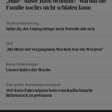
„Hilfe – unser Haus brummt!“ Warum die
Familie nachts nicht schlafen kann
Stadtranderholung
Siehe da, der Umzug bringt auch Vorteile mit sich
Siehe da, der Umzug bringt auch Vorteile mit sich
SPD
„Die Hitze der vergangenen Wochen war ein Weckruf“
„Die Hitze der vergangenen Wochen war ein Weckruf“
Neue Erdenbürger
Unsere Babys der Woche
Unsere Babys der Woche
Das große Sommergewinnspiel
200-Euro-Fahrradgutschein vom Radfachmarkt Birkenst
200-Euro-Fahrradgutschein vom Radfachmarkt
Birkenstock zu gewinnen