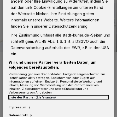
ändern oder Ihre Einwilligung zu widerrufen, indem Sie
auf den Link Cookie-Einstellungen am unteren Rand
der Webseite klicken. Ihre Einstellungen gelten
innerhalb unseres Website. Weitere Informationen
finden Sie in unserer Datenschutzerklärung.
Ihre Zustimmung umfasst alle stadt-kurier.de-Seiten und
schließt gem. Art. 49 Abs. 1 S. 1 lit. a DSGVO auch die
Datenverarbeitung außerhalb des EWR, z.B. in den USA
ein.
Die Angst vor Corona-Ansteckung in Krankenhäusern ist
unbegründet, betont das Johanna Etienne Krankenhaus.
Wir und unsere Partner verarbeiten Daten, um
Foto: Johanna Etienne Krankenhaus
Folgendes bereitzustellen:
Verwendung genauer Standortdaten. Endgeräteeigenschaften zur
Identifikation aktiv abfragen. Speichern von oder Zugriff auf
Informationen auf einem Endgerät. Personalisierte Werbung und
Inhalte, Messung von Werbeleistung und der Performance von
Inhalten, Zielgruppenforschung sowie Entwicklung und
Verbesserung von Angeboten.
D
Liste der Partner (Lieferanten)
och haben im Moment viele Menschen
Angst vor einer Ansteckung in
Impressum
Gesundheitseinrichtungen. Laut der DAK-
Datenschutz