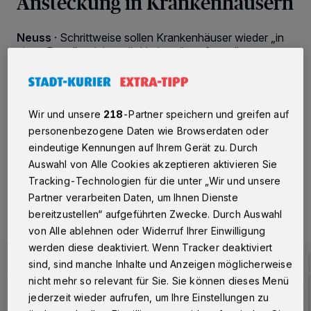
Ansteckung in Krankenhäusern
Neuss
·
Schrittweise sollen Krankenhäuser wieder „in
einen Regelbetrieb zurückkehren“, so formulierte es
Gesundheitsminister Jens Spahn kürzlich. Und
tatsächlich sind die Kliniken im neuen Alltag
angekommen. Im Johanna Etienne Krankenhaus etwa
haben Ärzte inzwischen längst große Routine und
Wir und unsere
218
-Partner speichern und greifen auf
Erfahrung in der Behandlung von Corona-Patienten.
personenbezogene Daten wie Browserdaten oder
eindeutige Kennungen auf Ihrem Gerät zu. Durch
Auswahl von Alle Cookies akzeptieren aktivieren Sie
24.04.2020 , 12:30 Uhr
2 Minuten Lesezeit
Tracking-Technologien für die unter „Wir und unsere
Partner verarbeiten Daten, um Ihnen Dienste
bereitzustellen“ aufgeführten Zwecke. Durch Auswahl
von Alle ablehnen oder Widerruf Ihrer Einwilligung
werden diese deaktiviert. Wenn Tracker deaktiviert
sind, sind manche Inhalte und Anzeigen möglicherweise
nicht mehr so relevant für Sie. Sie können dieses Menü
jederzeit wieder aufrufen, um Ihre Einstellungen zu