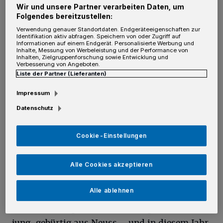
Wir und unsere Partner verarbeiten Daten, um
Folgendes bereitzustellen:
E
Verwendung genauer Standortdaten. Endgeräteeigenschaften zur
s ist nicht nur eine Neuaufnahme – es
Identifikation aktiv abfragen. Speichern von oder Zugriff auf
Informationen auf einem Endgerät. Personalisierte Werbung und
ist eine Hommage an eine unvergessene
Inhalte, Messung von Werbeleistung und der Performance von
Inhalten, Zielgruppenforschung sowie Entwicklung und
musikalische Epoche und an Conny Francis
Verbesserung von Angeboten.
Liste der Partner (Lieferanten)
selbst, die erst im Juli dieses Jahres verstorben
ist. Mit dieser Version wird ihr Vermächtnis
Impressum
noch einmal ins Rampenlicht gerückt –
Datenschutz
aktuell, zeitlos und voller Herz.
Cookie-Einstellungen
Ein 50er-Jahre-Song, ein virales TikTok-
Video – und mehrere 100.000 Aufrufe in
Alle Cookies akzeptieren
wenigen Tagen. So beginnt die Geschichte
Alle ablehnen
hinter „Alle jungen Leute“, der ersten
offiziellen Single von David Langer, 25 Jahre