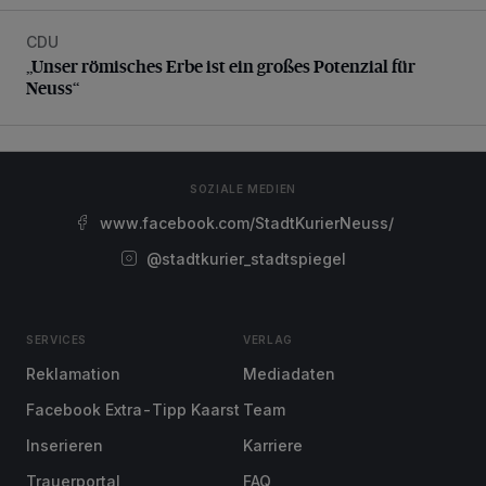
CDU
„Unser römisches Erbe ist ein großes Potenzial für Neuss“
„Unser römisches Erbe ist ein großes Potenzial für
Neuss“
SOZIALE MEDIEN
www.facebook.com/StadtKurierNeuss/
@stadtkurier_stadtspiegel
SERVICES
VERLAG
Reklamation
Mediadaten
Facebook Extra-Tipp Kaarst
Team
Inserieren
Karriere
Trauerportal
FAQ