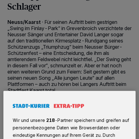
Schlager
Neuss/Kaarst
·
Für seinen Auftritt beim gestrigen
„Swing im Finlay-Park“ in Grevenbroich verzichtete der
Neusser Sänger und Entertainer David Langer sogar
auf den traditionellen Kirmesplatz-Rundgang seines
Schützenzugs „Triumphzug“ beim Neusser Bürger-
Schützenfest – eine Entscheidung, die ihm als
amtierendem Feldwebel nicht leichtfiel. „Der Swing geht
in diesem Fall vor“, schmunzelt er. Aber er hat noch
einen weiteren Grund zum Feiern: Seit gestern gibt es
seinen neuen Song „Alle jungen Leute“ auf allen
Plattformen – auch zu hören bei Langers Auftritt beim
Stadtfest Kaarst total.
30.08.2025 , 19:00 Uhr
3 Minuten Lesezeit
Wir und unsere
218
-Partner speichern und greifen auf
personenbezogene Daten wie Browserdaten oder
eindeutige Kennungen auf Ihrem Gerät zu. Durch