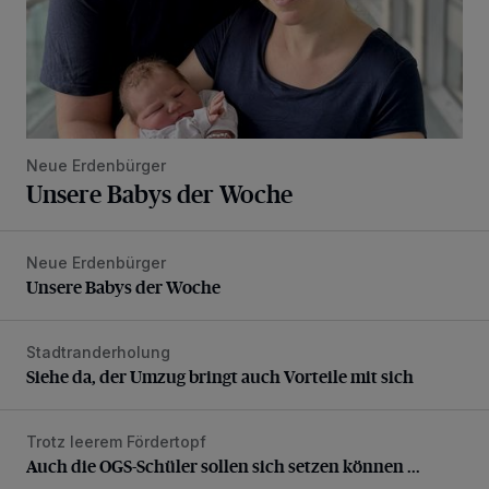
Neue Erdenbürger
Unsere Babys der Woche
Neue Erdenbürger
Unsere Babys der Woche
Unsere Babys der Woche
Stadtranderholung
Siehe da, der Umzug bringt auch Vorteile mit sich
Siehe da, der Umzug bringt auch Vorteile mit sich
Trotz leerem Fördertopf
Auch die OGS-Schüler sollen sich setzen können ...
Auch die OGS-Schüler sollen sich setzen können ...