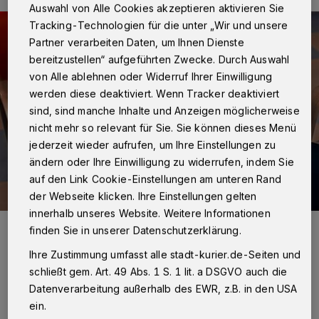
Auswahl von Alle Cookies akzeptieren aktivieren Sie
Tracking-Technologien für die unter „Wir und unsere
Partner verarbeiten Daten, um Ihnen Dienste
bereitzustellen“ aufgeführten Zwecke. Durch Auswahl
von Alle ablehnen oder Widerruf Ihrer Einwilligung
werden diese deaktiviert. Wenn Tracker deaktiviert
sind, sind manche Inhalte und Anzeigen möglicherweise
nicht mehr so relevant für Sie. Sie können dieses Menü
jederzeit wieder aufrufen, um Ihre Einstellungen zu
ändern oder Ihre Einwilligung zu widerrufen, indem Sie
auf den Link Cookie-Einstellungen am unteren Rand
der Webseite klicken. Ihre Einstellungen gelten
innerhalb unseres Website. Weitere Informationen
50er-Jahre-Outfit statt schicker Anzug: Neben seinen Vorbildern
finden Sie in unserer Datenschutzerklärung.
Frank Sinatra und den amerikanischen Croonern der 50er und 60er
Jahre widmet sich der Sänger immer mehrdeutschsprachigen
Ihre Zustimmung umfasst alle stadt-kurier.de-Seiten und
Legenden dieser Zeit wie Peter Alexander und Udo Jürgens.
schließt gem. Art. 49 Abs. 1 S. 1 lit. a DSGVO auch die
Foto: David Langer/John M. John
Datenverarbeitung außerhalb des EWR, z.B. in den USA
ein.