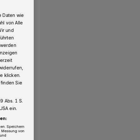
e Daten wie
hl von Alle
Wir und
führten
g werden
 Anzeigen
erzeit
widerrufen,
e klicken.
 finden Sie
9 Abs. 1 S.
USA ein.
en:
gen. Speichern
e, Messung von
 und