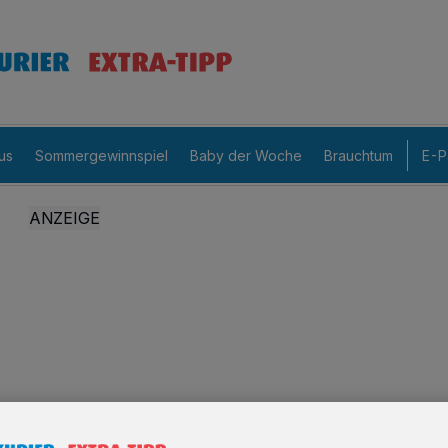
us
Sommergewinnspiel
Baby der Woche
Brauchtum
E-P