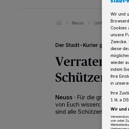
Wir und 
Browserd
Neuss
Umfrage: Was bed
Cookies a
unsere Pa
Zwecke. 
Der Stadt-Kurier geht der S
diese dea
Verraten Sie
möglicher
wieder au
indem Si
Schützenfest
Ihre Eins
in unsere
Ihre Zust
Neuss
·
Für die große Stad
1 lit. a 
von Euch wissen: Was bedeu
Wir und 
sind alle Schützen, Röskes 
Verwendung
von oder Zu
Werbeleist
Verbesseru