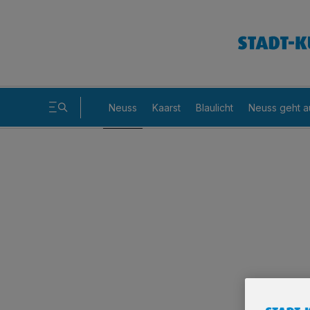
Neuss
Kaarst
Blaulicht
Neuss geht a