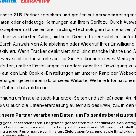
unsere
218
-Partner speichern und greifen auf personenbezogen
aten oder eindeutige Kennungen auf Ihrem Gerät zu. Durch Auswa
eutet Ihnen das Neusser Bürger-Schützenfest?
kzeptieren aktivieren Sie Tracking-Technologien für die unter „
rtner verarbeiten Daten, um Ihnen Dienste bereitzustellen“ aufge
Durch Auswahl von Alle ablehnen oder Widerruf Ihrer Einwilligun
eele des Fests nach
ktiviert. Wenn Tracker deaktiviert sind, sind manche Inhalte und
 uns, was das
weise nicht mehr so relevant für Sie. Sie können dieses Menü jed
frufen, um Ihre Einstellungen zu ändern oder Ihre Einwilligung zu 
e auf den Link Cookie-Einstellungen am unteren Rand der Webseit
 Ihnen bedeutet
tellungen gelten innerhalb unseres Website. Weitere Informationen
r Datenschutzerklärung.
immung umfasst alle stadt-kurier.de-Seiten und schließt gem. Art. 4
t-Kurier-Schützenfestausgabe wollen wir
DSGVO auch die Datenverarbeitung außerhalb des EWR, z.B. in den 
tet das Schützenfest für Euch? Gefragt
unsere Partner verarbeiten Daten, um Folgendes bereitzustell
und Gäste!
 genauer Standortdaten. Endgeräteeigenschaften zur Identifikation aktiv abfra
griff auf Informationen auf einem Endgerät. Personalisierte Werbung und Inhalt
ung und der Performance von Inhalten, Zielgruppenforschung sowie Entwicklung
ng von Angeboten.