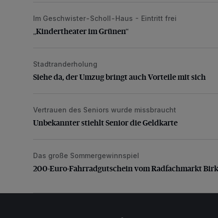
Im Geschwister-Scholl-Haus - Eintritt frei
„Kindertheater im Grünen“
„Kindertheater im Grünen“
Stadtranderholung
Siehe da, der Umzug bringt auch Vorteile mit sich
Siehe da, der Umzug bringt auch Vorteile mit sich
Vertrauen des Seniors wurde missbraucht
Unbekannter stiehlt Senior die Geldkarte
Unbekannter stiehlt Senior die Geldkarte
Das große Sommergewinnspiel
200-Euro-Fahrradgutschein vom Radfachmarkt Bir
200-Euro-Fahrradgutschein vom Radfachmarkt Bir