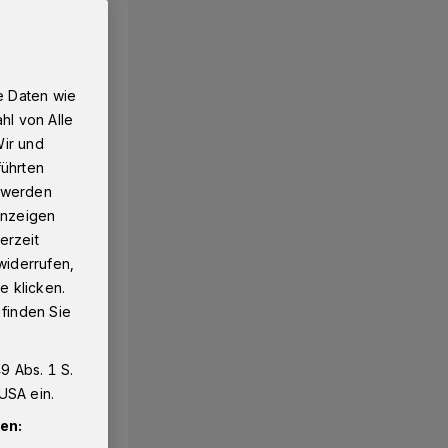
e Daten wie
hl von Alle
Wir und
führten
g werden
 Anzeigen
erzeit
widerrufen,
e klicken.
 finden Sie
9 Abs. 1 S.
USA ein.
en: