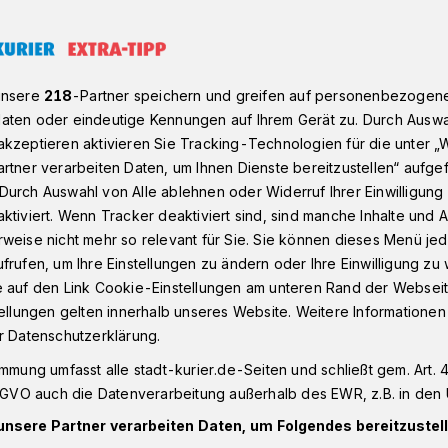
r stark bei der Eindämmung des Coronavirus engagiert
unsere
218
-Partner speichern und greifen auf personenbezogen
aten oder eindeutige Kennungen auf Ihrem Gerät zu. Durch Auswa
kzeptieren aktivieren Sie Tracking-Technologien für die unter „
er schnell verschärfen
rtner verarbeiten Daten, um Ihnen Dienste bereitzustellen“ aufge
stark bei der
Durch Auswahl von Alle ablehnen oder Widerruf Ihrer Einwilligun
ktiviert. Wenn Tracker deaktiviert sind, sind manche Inhalte und
weise nicht mehr so relevant für Sie. Sie können dieses Menü jed
des Coronavirus
frufen, um Ihre Einstellungen zu ändern oder Ihre Einwilligung zu 
e auf den Link Cookie-Einstellungen am unteren Rand der Webseit
tellungen gelten innerhalb unseres Website. Weitere Informationen
r Datenschutzerklärung.
immung umfasst alle stadt-kurier.de-Seiten und schließt gem. Art. 4
hlen der aktuell mit dem Coronavirus
DSGVO auch die Datenverarbeitung außerhalb des EWR, z.B. in den 
m Rhein-Kreis Neuss zuletzt stabil.
unsere Partner verarbeiten Daten, um Folgendes bereitzustell
tem noch nicht über den Berg. Es ist weiter