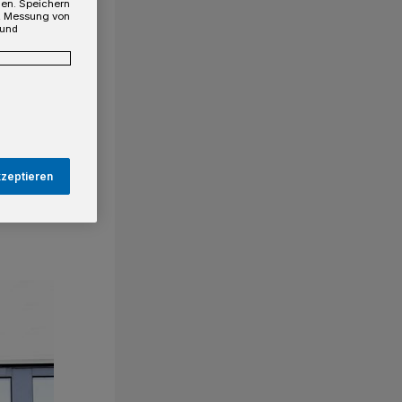
gen. Speichern
e, Messung von
 und
kzeptieren