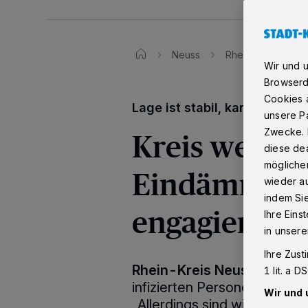
Neuss
Rhein-Kreis weite
Wir und 
Browserd
Cookies a
Lage ist stabil, kann sich ab
unsere Pa
Kreis weiter 
Zwecke. 
diese dea
möglicher
Eindämmung 
wieder au
indem Si
engagiert
Ihre Eins
in unsere
Ihre Zust
Rhein-Kreis Neuss
·
Die Za
1 lit. a 
infizierten Personen waren i
Wir und 
„Allerdings sind wir bei wei