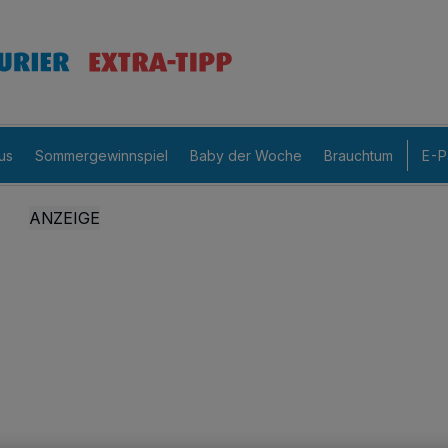
us
Sommergewinnspiel
Baby der Woche
Brauchtum
E-P