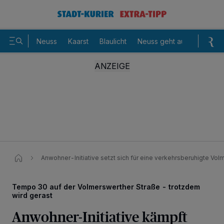
Neuss
Kaarst
Blaulicht
Neuss geht aus
Sommer
Anwohner-Initiative setzt sich für eine verkehrsberuhigte Vol
Tempo 30 auf der Volmerswerther Straße - trotzdem
wird gerast
Anwohner-Initiative kämpft