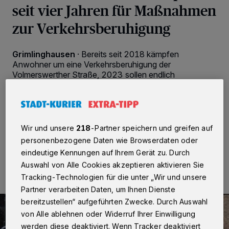
seit vier Jahren für Maßnahmen
zur Verkehrsberuhigung
Grimlinghausen
·
Bereits seit 2018 kämpfen
Anwohner um eine Verkehrsberuhigung der
Volmerswerther Straße, 2023 sollen endlich
entsprechende Maßnahmen in der Tempo-30-Zone
umgesetzt werden – für die Grimlinghausener Bürger
viel zu spät.
Wir und unsere
218
-Partner speichern und greifen auf
personenbezogene Daten wie Browserdaten oder
14.03.2022 , 07:51 Uhr
2 Minuten Lesezeit
eindeutige Kennungen auf Ihrem Gerät zu. Durch
Auswahl von Alle Cookies akzeptieren aktivieren Sie
Tracking-Technologien für die unter „Wir und unsere
Partner verarbeiten Daten, um Ihnen Dienste
bereitzustellen“ aufgeführten Zwecke. Durch Auswahl
von Alle ablehnen oder Widerruf Ihrer Einwilligung
werden diese deaktiviert. Wenn Tracker deaktiviert