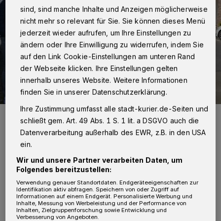
sind, sind manche Inhalte und Anzeigen möglicherweise
nicht mehr so relevant für Sie. Sie können dieses Menü
jederzeit wieder aufrufen, um Ihre Einstellungen zu
ändern oder Ihre Einwilligung zu widerrufen, indem Sie
auf den Link Cookie-Einstellungen am unteren Rand
der Webseite klicken. Ihre Einstellungen gelten
innerhalb unseres Website. Weitere Informationen
finden Sie in unserer Datenschutzerklärung.
Ihre Zustimmung umfasst alle stadt-kurier.de-Seiten und
Anwohner setzen sich seit Jahren für eine Verkehrsberuhigung der
schließt gem. Art. 49 Abs. 1 S. 1 lit. a DSGVO auch die
Volmerswerther Straße ein, ab 2023 sollen endlich bauliche
Maßnahmen durchgeführt werden.
Datenverarbeitung außerhalb des EWR, z.B. in den USA
Foto: Kurier Verlag/Rolf Retzlaff
ein.
Wir und unsere Partner verarbeiten Daten, um
Folgendes bereitzustellen:
Verwendung genauer Standortdaten. Endgeräteeigenschaften zur
Identifikation aktiv abfragen. Speichern von oder Zugriff auf
Informationen auf einem Endgerät. Personalisierte Werbung und
Von Rolf Retzlaff
Inhalte, Messung von Werbeleistung und der Performance von
Inhalten, Zielgruppenforschung sowie Entwicklung und
Verbesserung von Angeboten.