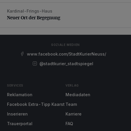
Kardinal-Frings-Haus
Neuer Ort der Begegnung
Neuer Ort der Begegnung
SOZIALE MEDIEN
www.facebook.com/StadtKurierNeuss/
@stadtkurier_stadtspiegel
SERVICES
VERLAG
Reklamation
Mediadaten
Facebook Extra-Tipp Kaarst
Team
Inserieren
Karriere
Trauerportal
FAQ