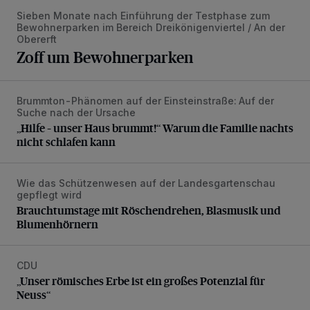
Sieben Monate nach Einführung der Testphase zum
Bewohnerparken im Bereich Dreikönigenviertel / An der
Obererft
Zoff um Bewohnerparken
Brummton-Phänomen auf der Einsteinstraße: Auf der
„Hilfe – unser Haus brummt!“ Warum die Familie nachts nic
Suche nach der Ursache
„Hilfe – unser Haus brummt!“ Warum die Familie nachts
nicht schlafen kann
Wie das Schützenwesen auf der Landesgartenschau
Brauchtumstage mit Röschendrehen, Blasmusik und Blume
gepflegt wird
Brauchtumstage mit Röschendrehen, Blasmusik und
Blumenhörnern
CDU
„Unser römisches Erbe ist ein großes Potenzial für Neuss“
„Unser römisches Erbe ist ein großes Potenzial für
Neuss“